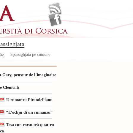
assighjata
che
Spassighjata pe cumune
 Gary, penseur de l’imaginaire
le Clementi
U rumanzu Pirandellianu
“L’ochju di un rumanzu”
Tesa cun corsu trà quattru
ica