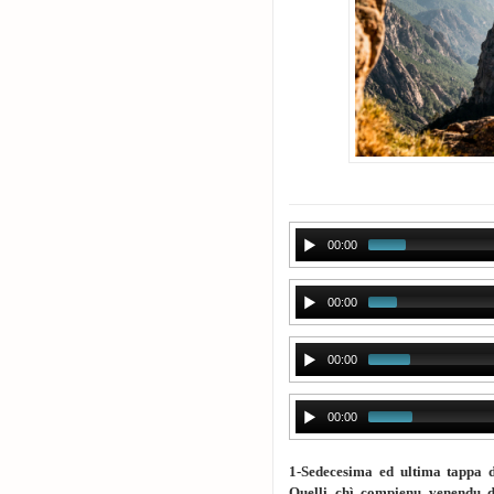
00:00
00:00
00:00
00:00
1-Sedecesima ed ultima tappa d
Quelli chì compienu venendu d