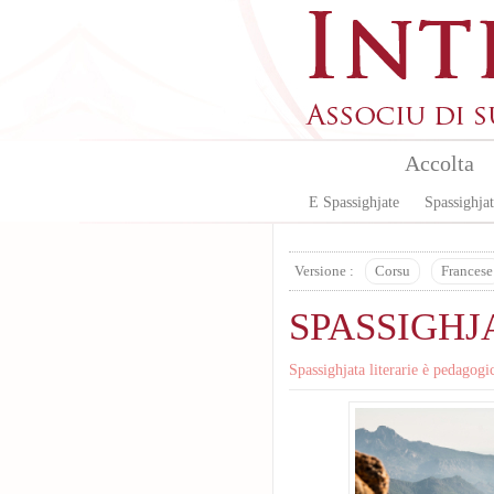
Skip to main content
Accolta
E Spassighjate
Spassighjat
Versione :
Corsu
Francese
SPASSIGHJ
Spassighjata literarie è pedagogi