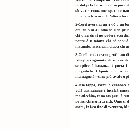
nustalgichi barattanu i so parè d
sò varie emuzione spartute nant
mentre a friscura di l’altura laca
2-Certi averanu un aviò o un batt
anu da pisà à l’alba solu da pruf
chì omu ùn si ne puderà scurdà...
nantu à u tafonu chì hè sopr’à 
matinale, nascenu i nulucci chì ùn 
3-Quelli ch’averanu prufittatu di
ribugliu cagiunatu da u pisà di 
sempiice à bastanza è porta i 
magnifichi. Ghjunti à a prima
muntagne à voline più, avale u più
4-Issa tappa, s’omu a cunnosce 
vulè quantunque à incalcà nantu 
ma sticchita, ramenta puru à tutt
pè issi chjassi ritti ritti. Omu si
saccu, in issa fine di sventura, hè