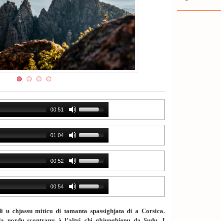
00:51
01:04
00:52
00:54
i u chjassu miticu di tamanta spassighjata di a Corsica.
a nordu scontranu à l’altri chì ghjunghjenu da Sudu. I