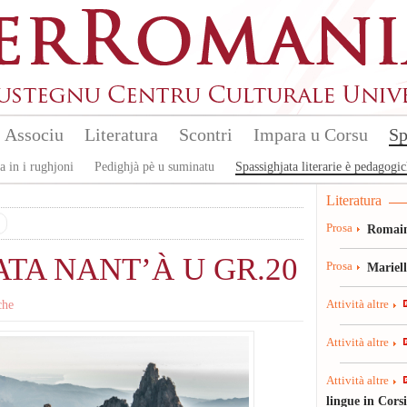
Associu
Literatura
Scontri
Impara u Corsu
Sp
a in i rughjoni
Pedighjà pè u suminatu
Spassighjata literarie è pedagogi
Literatura
Prosa
Romain
ATA NANT’À U GR.20
Prosa
Mariel
che
Attività altre
Attività altre
Attività altre
lingue in Cors