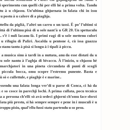
i sperimentu cun quelli chì per elli hè a prima volta. Tandu
u à u chjassu. Un’ultima ghjurnata in falata chì in issu
 u postu à u calore di a piaghja.
ellu da piglià, l’altri un carru o un tassi. È po’ l’ultimi si
ittà di l’ultimu pisà di u sole nant’à u GR 20. Un spettaculu
 s’è i nuli lacanu fà. I primi ragi di u sole mettenu culori
u rifugiu di Paliri. Ascalda u pentone è, cù issa guazza
stanu tantu à pisà si longu à i tipali à piccu.
 a musica sinu à tardi in a nuttata, anu da esse distati da u
u sole nantu à l’aghja di bivaccu. À l’iniziu, u chjassu hè
marchjatori in una pineta circundata di punti di scogli
 piccula bocca, omu scopre l’estremu punente. Basta e
 sò e cullettule, e piaghje è e marine..
essendu una falata longa ver’di u paese di Conca, ci hà da
e so cosce in parechji lochi. A prima cullata, pocu tecnica
a a persona ch’elli sò avà sedeci ghjorni ch’omu face sforzi
 sfiata più prestu, si hà sempre sempre e pene in i musculi è u
 troppu pisiu, qual’ellu fussi statu partendu u so pesu.