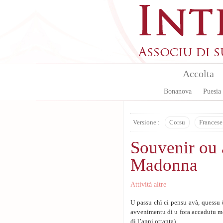
Skip to main content
Accolta
Bonanova
Puesia
Versione :
Corsu
Francese
Souvenir ou a
Madonna
Attività altre
U passu chì ci pensu avà, quessu 
avvenimentu di u fora accadutu men
di l’anni ottanta).