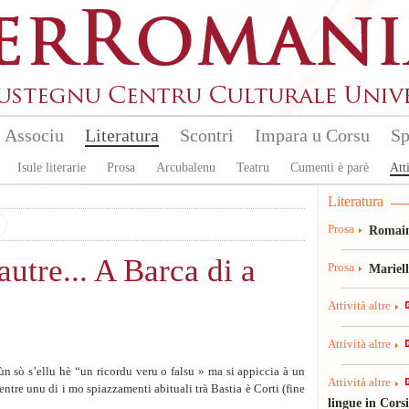
Associu
Literatura
Scontri
Impara u Corsu
Sp
Isule literarie
Prosa
Arcubalenu
Teatru
Cumenti è parè
Atti
Literatura
Prosa
Romain
utre... A Barca di a
Prosa
Mariel
Attività altre
Attività altre
ùn sò s’ellu hè “un ricordu veru o falsu » ma si appiccia à un
Attività altre
tre unu di i mo spiazzamenti abituali trà Bastia è Corti (fine
lingue in Cors