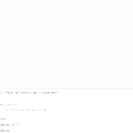
© 2026 InterRomania tutti i diritti riservati
gramazione
A prugramazione sana sana
ioni
Albiana-CCU
lbiana