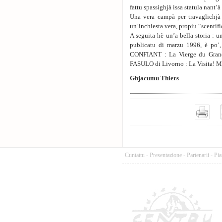
fattu spassighjà issa statula nant’
Una vera campà per travaglichjà
un’inchiesta vera, propiu “scentifi
A seguita hè un’a bella storia : 
publicatu di marzu 1996, è po’
CONFIANT : La Vierge du Grand 
FASULO di Livorno : La Visita! Ma
Ghjacumu Thiers
Cuntattu
-
Presentazione
-
Partenarii
-
Pia