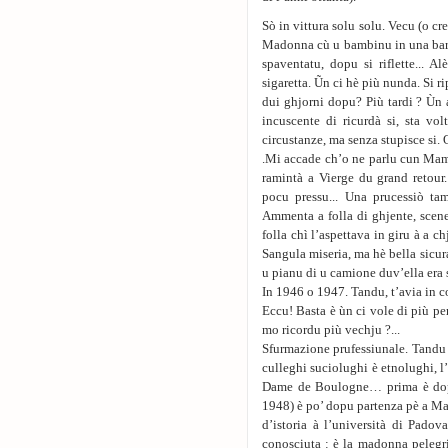
Sò in vittura solu solu. Vecu (o cr
Madonna cù u bambinu in una barca
spaventatu, dopu si riflette... Al
sigaretta. Ũn ci hè più nunda. Si ri
dui ghjorni dopu? Più tardi ? Ùn 
incuscente di ricurdà si, sta volt
circustanze, ma senza stupisce si.
.Mi accade ch’o ne parlu cun Mamm
ramintà a Vierge du grand retou
pocu pressu... Una prucessiò ta
Ammenta a folla di ghjente, scene
folla chì l’aspettava in giru à a 
Sangula miseria, ma hè bella sicu
u pianu di u camione duv’ella era
In 1946 o 1947. Tandu, t’avia in c
Eccu! Basta è ùn ci vole di più per
mo ricordu più vechju ?...
Sfurmazione prufessiunale. Tandu pi
culleghi suciolughi è etnolughi, l’
Dame de Boulogne… prima è dopu 
1948) è po’ dopu partenza pè a Ma
d’istoria à l’università di Pado
conosciuta : è la madonna pelegr