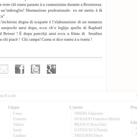
à e terre chì eranu passate à u cumunisimu durante a Resistenza.
 un’imbrogliu! Sfurmazione prufessiunale: eo mi mettu à fà
ca” .
un’inchiesta degna di scuparte è l’elaburazione di un rumanzu
, unepochi mesi dopu, eccu ch’o leghju quellu di Raphaël
Retour ! È dopu parechji anni eccu u filmu di Serafino
 chì piacè ! Chì campa! Cumu si dice nantu à u teatru !
nu di u situ
Lingue
L'autore
Pru
Corsu
THIERS Ghjacumu
Francese
DURAZZO Francescu Micheli
Ediz
Talianu
BRANCO Rosa Alice
Sardu
GATTACECA Patrizia
A
Catalanu
FRIGGIERI Oliver