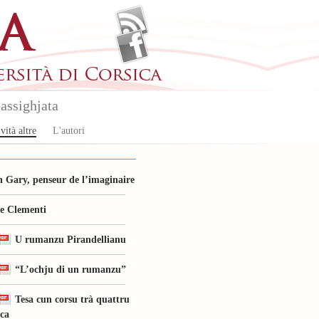
assighjata
vità altre
L'autori
 Gary, penseur de l’imaginaire
le Clementi
U rumanzu Pirandellianu
“L’ochju di un rumanzu”
Tesa cun corsu trà quattru
ica