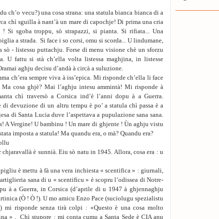
edu ch’o vecu?) una cosa strana: una statula bianca bianca di a
 chì sguilla à nant’à un mare di capochje! Di prima una cria
è ! Si sgoba troppu, sò strapazzi, si pianta. Si rifiata... Una
piglia a strada. Si face i so corsi, omu si scorda... U lindumane,
a sò - listessu puttachju. Forse di menu visione chè un sforzu
a. U fattu si stà ch’ella volta listessa maghjina, in listesse
 Oramai aghju decisu d’andà à circà a suluzione.
a ch’era sempre viva à iss’epica. Mi risponde ch’ella li face
r. Ma cosa ghjè? Mai l’aghju intesu ammintà! Mi risponde à
manta chì traversò a Corsica ind’è l’anni dopu à a Guerra.
 di devuzione di un altru tempu è po’ a statula chì passa è a
chjesa di Santa Lucia duve l’aspettava a pupulazione sana sana.
ra! A Vergine! U bambinu ! Un mare di ghjente ! Ùn aghju vistu
 stata imposta a statula! Ma quandu era, o mà? Quandu era?
ollu
 chjaravallà è sunnià. Eiu sò natu in 1945. Allora, cosa era : u
gliu è mettu à fà una vera inchiesta « scentifica » : giurnali,
artiglieria sana di u « scentificu » è scopru l’odissea di Notre-
à a Guerra, in Corsica (d’aprile di u 1947 à ghjennaghju
rtinica (Ò ! Ò !). U mo amicu Enzo Pace (suciolugu spezialistu
va) mi risponde senza tirà colpi : «Questo è una cosa molto
ina » . Chì stupore : mi conta cumu a Santa Sede è CIA anu