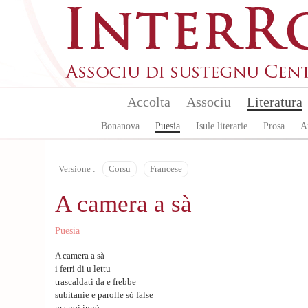
Skip to main content
Accolta
Associu
Literatura
Bonanova
Puesia
Isule literarie
Prosa
A
Versione :
Corsu
Francese
A camera a sà
Puesia
A camera a sà
i ferri di u lettu
trascaldati da e frebbe
subitanie e parolle sò false