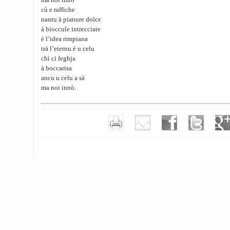
ma noi innò
cù e raffiche
nantu à pianure dolce
à bioccule intrecciate
è l’idea rimpiana
trà l’eternu è u celu
chì ci feghja
à boccarisa
ancu u celu a sà
ma noi innò.