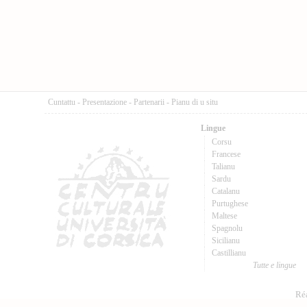
Cuntattu
-
Presentazione
-
Partenarii
-
Pianu di u situ
Lingue
Corsu
Francese
Talianu
Sardu
Catalanu
Purtughese
Maltese
Spagnolu
Sicilianu
Castillianu
Tutte e lingue
Réa