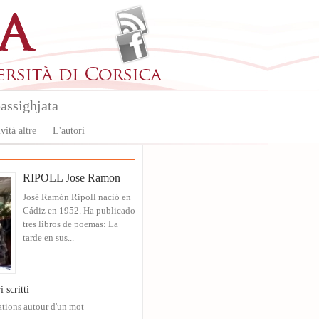
assighjata
vità altre
L'autori
RIPOLL Jose Ramon
José Ramón Ripoll nació en
Cádiz en 1952. Ha publicado
tres libros de poemas: La
tarde en sus...
i scritti
ations autour d'un mot