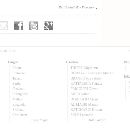
Tutti l'articuli di « Francese »
nu di u situ
Lingue
L'autore
Pru
Corsu
THIERS Ghjacumu
Francese
DURAZZO Francescu Micheli
Ediz
Talianu
BRANCO Rosa Alice
Sardu
GATTACECA Patrizia
A
Catalanu
FRIGGIERI Oliver
Purtughese
ARCA Antoni
Maltese
DI MEGLIO Alanu
Spagnolu
AL MASRI Maram
Sicilianu
KATUNARIC Drazen
Castillianu
SOLE Leonardo
Tutte e lingue
Tutti l'autori