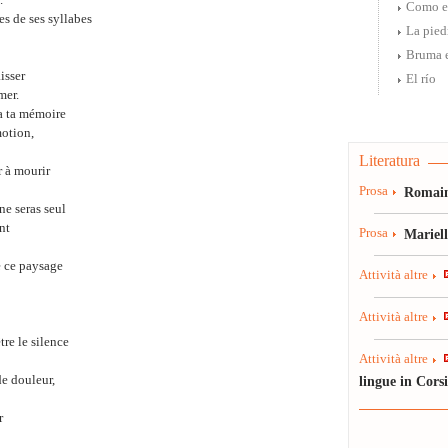
.
Como el
es de ses syllabes
La pied
Bruma e
isser
El río
mer.
ra ta mémoire
motion,
Literatura
r à mourir
Prosa
Romain
ne seras seul
nt
Prosa
Mariel
e ce paysage
Attività altre
Attività altre
tre le silence
Attività altre
de douleur,
lingue in Cors
r