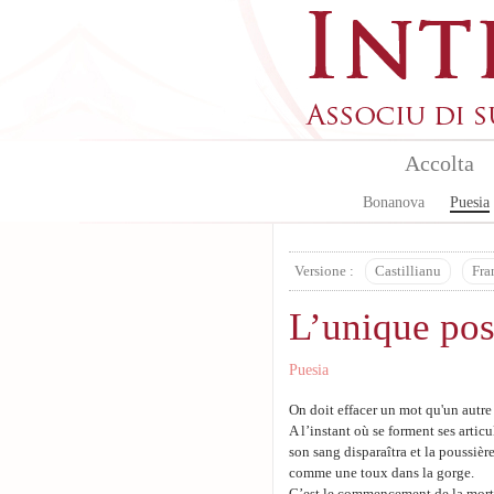
Skip to main content
Accolta
Bonanova
Puesia
Versione :
Castillianu
Fra
L’unique pos
Puesia
On doit effacer un mot qu'un autr
A l’instant où se forment ses articu
son sang disparaîtra et la poussière
comme une toux dans la gorge.