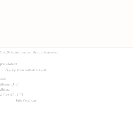
© 2026 InterRomania tutti i diritti riservati
gramazione
A prugramazione sana sana
ioni
Albiana-CCU
lbiana
ALBIANA / CCU
Tutte l'edizioni