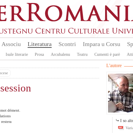
Associu
Literatura
Scontri
Impara u Corsu
Sp
Isule literarie
Prosa
Arcubalenu
Teatru
Cumenti è parè
Atti
L'autore
ncese
session
e mot dément.
lations
I so altr
 restera
Vari