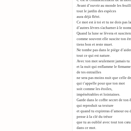
C’est le commencement de la mort
Avant d’ouvrir au monde les feuill
tout le jardin des espèces
aura déjà flétri.
Ce mot est à toi et tu ne dois pas la
d’autres lèvres s'acharner à le nom
Quand la lune se lèvera et suscite
comme souvent elle suscite ton é
tiens bon et reste muet.
Ne tombe pas dans le piège d’aide
tout ce qui est nature.
Avec ton mot seulement jamais tu 
et la nuit qui enflamme le firmame
de tes entrailles
ne sera pas moins nuit que celle d
qui t’appelle pour que ton mot
soit comme les étoiles,
impénétrables et lointaines.
Garde dans le coffre secret de ton ê
qui reproduit sa texture
et quand tu expireras d’amour ou 
pense à la clé du trésor
que tu as oublié avec tout ton cœu
dans ce mot.