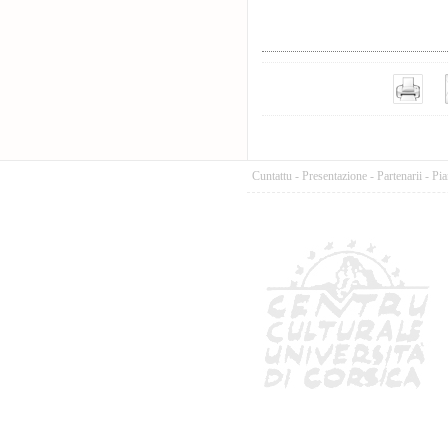
Cuntattu
-
Presentazione
-
Partenarii
-
Pia