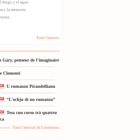
 fuego y el agua
ra y la memoria
terna
Tutti l'autori
 Gary, penseur de l’imaginaire
le Clementi
U rumanzu Pirandellianu
“L’ochju di un rumanzu”
Tesa cun corsu trà quattru
ica
Tutti l'articuli di Literatura