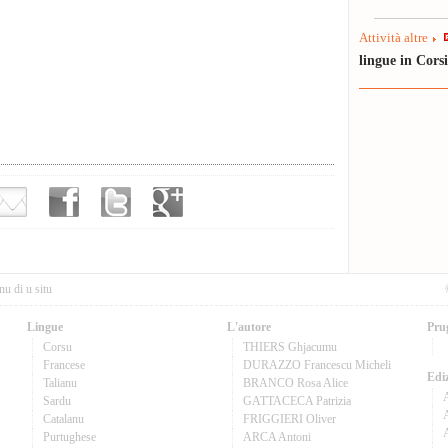
Attività altre
lingue in Cors
nu di u situ
Lingue
L'autore
Pru
Corsu
THIERS Ghjacumu
Francese
DURAZZO Francescu Micheli
Ediz
Talianu
BRANCO Rosa Alice
Sardu
GATTACECA Patrizia
A
Catalanu
FRIGGIERI Oliver
Purtughese
ARCA Antoni