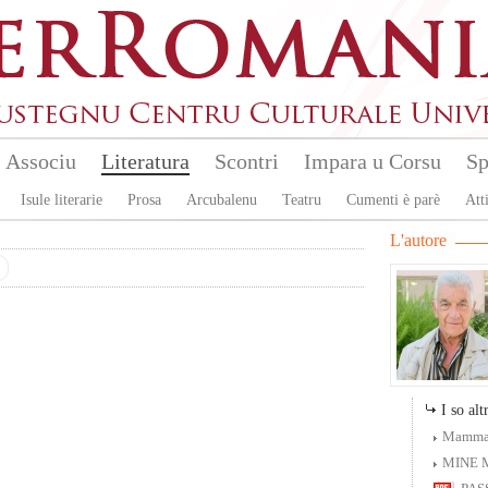
Associu
Literatura
Scontri
Impara u Corsu
Sp
Isule literarie
Prosa
Arcubalenu
Teatru
Cumenti è parè
Atti
L'autore
I so altr
Mamma
MINE 