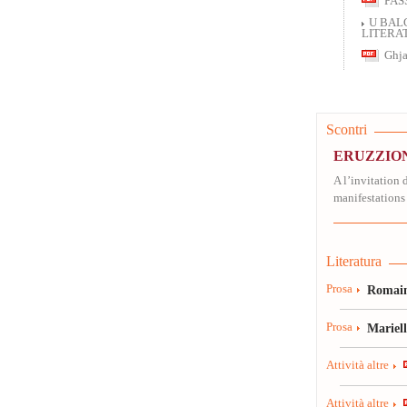
PAS
U BAL
LITERAT
Ghja
Scontri
ERUZZION
A l’invitation
manifestations 
Literatura
Prosa
Romain
Prosa
Mariel
Attività altre
Attività altre