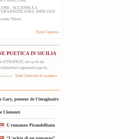
SI U BALCONE
CONE : ACCENNI À A
URA ESOTICA DI L’ANNI 1920
cumu Thiers
Tutti l'autori
E PUETICA IN SICILIA
 de ETNAFEST, un cycle de
culturelles organisées par la...
Tutti l'articuli di scontri
 Gary, penseur de l’imaginaire
le Clementi
U rumanzu Pirandellianu
“L’ochju di un rumanzu”