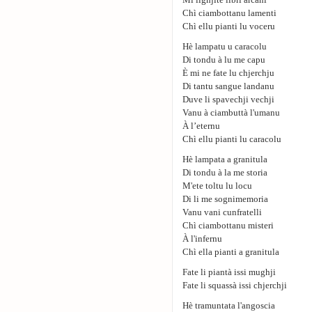
Mi lighjite libri arcani
Chì ciambottanu lamenti
Chì ellu pianti lu voceru
Hè lampatu u caracolu
Di tondu à lu me capu
È mi ne fate lu chjerchju
Di tantu sangue landanu
Duve li spavechji vechji
Vanu à ciambuttà l'umanu
À l’eternu
Chì ellu pianti lu caracolu
Hè lampata a granitula
Di tondu à la me storia
M'ete toltu lu locu
Di li me sognimemoria
Vanu vani cunfratelli
Chì ciambottanu misteri
À l'infernu
Chì ella pianti a granitula
Fate li piantà issi mughji
Fate li squassà issi chjerchji
Hè tramuntata l'angoscia