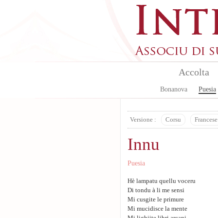
Skip to main content
Accolta
Bonanova
Puesia
Versione :
Corsu
Francese
Innu
Puesia
Hè lampatu quellu voceru
Di tondu à li me sensi
Mi cusgite le primure
Mi mucidisce la mente