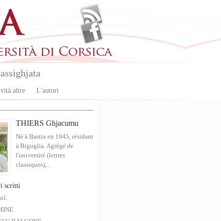
assighjata
vità altre
L'autori
THIERS Ghjacumu
Né à Bastia en 1945, résidant
à Biguglia. Agrégé de
l'université (lettres
classiques),...
i scritti
zì.
MINE