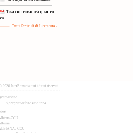
Tesa cun corsu trà quattru
ica
Tutti l'articuli di Literatura
© 2026 InterRomania tutti i diritti riservati
gramazione
A prugramazione sana sana
ioni
Albiana-CCU
lbiana
ALBIANA / CCU