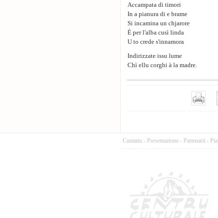
Accampata di timori
In a pianura di e brame
Si incamina un chjarore
È per l'alba cusì linda
U to crede s'innamora
Indirizzate issu lume
Chì ellu corghi à la madre.
Cuntattu
-
Presentazione
-
Partenarii
-
Pia