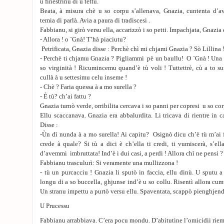
u finestrinu di u tettu.
Beata, à misura chè u so corpu s’allenava, Gnazia, cuntenta d’a
temia di parlà. Avia a paura di tradiscesi .
Fabbianu, si girò versu ella, accarizzò i so petti. Impachjata, Gnazia
- Allora ! o `Gnà! T’hà piaciutu?
Petrificata, Gnazia disse : Perchè chì mi chjami Gnazia ? Sò Lillina !
- Perchè ti chjamu Gnazia ? Pigliammi pè un baullu! O `Gnà ! Una 
so virginità ! Ricumincemu quand’è tù voli ! Tuttettrè, cù a to su
cullà à u settesimu celu inseme !
- Chè ? Faria quessa à a mo surella ?
- È tù? ch’ai fattu ?
Gnazia turnò verde, orribilita cercava i so panni per copresi u so co
Ellu scaccanava. Gnazia era abbalurdita. Li tricava di rientre in ca
Disse :
-Ùn dì nunda à a mo surella! Ai capitu? Osignò dicu ch’è tù m’ai 
crede à quale? Si tù a dici è ch’ella ti credi, ti vumiscerà, s’ell
d’avemmi imbruttata! Ind’è i dui casi, a perdi ! Allora chì ne pensi ?
Fabbianu trasculurì: Si veramente una mullizzona !
- tù un purcacciu ! Gnazia li sputò in faccia, ellu dinù. U sputu a
longu di a so buccella, ghjunse ind’è u so collu. Risentì allora cum
Un stranu impettu a purtò versu ellu. Spaventata, scappò pienghjen
U Prucessu
Fabbianu arrabbiava. C’era pocu mondu. D’abitutine l’omicidii riem