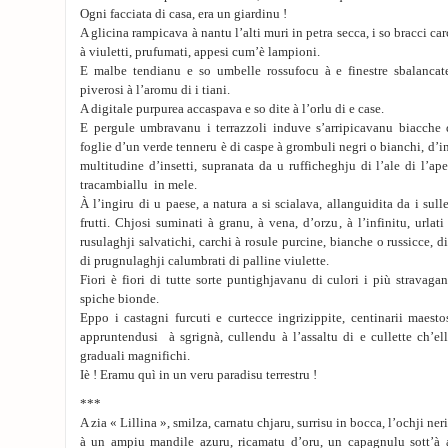
Ogni facciata di casa, era un giardinu !
A glicina rampicava à nantu l’alti muri in petra secca, i so bracci carc
à viuletti, prufumati, appesi cum’è lampioni.
E malbe tendianu e so umbelle rossufocu à e finestre sbalancat
piverosi à l’aromu di i tiani.
A digitale purpurea accaspava e so dite à l’orlu di e case.
E pergule umbravanu i terrazzoli induve s’arripicavanu biacche d
foglie d’un verde tenneru è di caspe à grombuli negri o bianchi, d’i
multitudine d’insetti, supranata da u rufficheghju di l’ale di l’ap
tracambiallu in mele.
À l’ingiru di u paese, a natura a si scialava, allanguidita da i sull
frutti. Chjosi suminati à granu, à vena, d’orzu, à l’infinitu, urlati 
rusulaghji salvatichi, carchi à rosule purcine, bianche o russicce, d
di prugnulaghji calumbrati di palline viulette.
Fiori è fiori di tutte sorte puntighjavanu di culori i più stravaga
spiche bionde.
Eppo i castagni furcuti e curtecce ingrizippite, centinarii maestos
appruntendusi à sgrignà, cullendu à l’assaltu di e cullette ch’el
graduali magnifichi.
Iè ! Eramu quì in un veru paradisu terrestru !
***
A zia « Lillina », smilza, carnatu chjaru, surrisu in bocca, l’ochji ner
à un ampiu mandile azuru, ricamatu d’oru, un capagnulu sott’à 