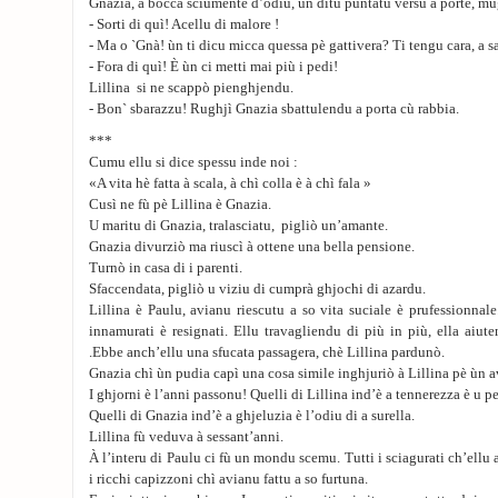
Gnazia, a bocca sciumente d’odiu, un ditu puntatu versu a porte, mu
- Sorti di quì! Acellu di malore !
- Ma o `Gnà! ùn ti dicu micca quessa pè gattivera? Ti tengu cara, a s
- Fora di quì! È ùn ci metti mai più i pedi!
Lillina si ne scappò pienghjendu.
- Bon` sbarazzu! Rughjì Gnazia sbattulendu a porta cù rabbia.
***
Cumu ellu si dice spessu inde noi :
«A vita hè fatta à scala, à chì colla è à chì fala »
Cusì ne fù pè Lillina è Gnazia.
U maritu di Gnazia, tralasciatu, pigliò un’amante.
Gnazia divurziò ma riuscì à ottene una bella pensione.
Turnò in casa di i parenti.
Sfaccendata, pigliò u viziu di cumprà ghjochi di azardu.
Lillina è Paulu, avianu riescutu a so vita suciale è prufessionna
innamurati è resignati. Ellu travagliendu di più in più, ella aiu
.Ebbe anch’ellu una sfucata passagera, chè Lillina pardunò.
Gnazia chì ùn pudia capì una cosa simile inghjuriò à Lillina pè ùn a
I ghjorni è l’anni passonu! Quelli di Lillina ind’è a tennerezza è u p
Quelli di Gnazia ind’è a ghjeluzia è l’odiu di a surella.
Lillina fù veduva à sessant’anni.
À l’interu di Paulu ci fù un mondu scemu. Tutti i sciagurati ch’ellu a
i ricchi capizzoni chì avianu fattu a so furtuna.