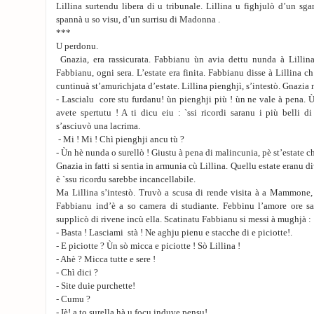
Lillina surtendu libera di u tribunale. Lillina u fighjulò d’un s
spannà u so visu, d’un surrisu di Madonna .
***
U perdonu.
Gnazia, era rassicurata. Fabbianu ùn avia dettu nunda à Lillina
Fabbianu, ogni sera. L’estate era finita. Fabbianu disse à Lillina c
cuntinuà st’amurichjata d’estate. Lillina pienghjì, s’intestò. Gnazia 
- Lascialu core stu furdanu! ùn pienghji più ! ùn ne vale à pena. Ù
avete spertutu ! A ti dicu eiu : `ssi ricordi saranu i più belli d
s’asciuvò una lacrima.
- Mi ! Mi ! Chì pienghji ancu tù ?
- Ùn hè nunda o surellò ! Giustu à pena di malincunia, pè st’estate ch
Gnazia in fatti si sentia in armunia cù Lillina. Quellu estate eranu d
è `ssu ricordu sarebbe incancellabile.
Ma Lillina s’intestò. Truvò a scusa di rende visita à a Mammone, 
Fabbianu ind’è a so camera di studiante. Febbinu l’amore ore sa
supplicò di rivene incù ella. Scatinatu Fabbianu si messi à mughjà :
- Basta ! Lasciami stà ! Ne aghju pienu e stacche di e piciotte!.
- E piciotte ? Ùn sò micca e piciotte ! Sò Lillina !
- Ahè ? Micca tutte e sere !
- Chì dici ?
- Site duie purchette!
- Cumu ?
- Iè! a to surella hà u focu induve pensu!