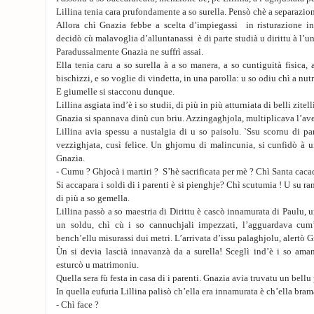
Lillina tenia cara prufondamente a so surella. Pensò chè a separazion
Allora chì Gnazia febbe a scelta d’impiegassi in risturazione in
decidò cù malavoglia d’alluntanassi è di parte studià u dirittu à l’un
Paradussalmente Gnazia ne suffrì assai.
Ella tenia caru a so surella à a so manera, a so cuntiguità fisica,
bischizzi, e so voglie di vindetta, in una parolla: u so odiu chì a nutr
E giumelle si stacconu dunque.
Lillina asgiata ind’è i so studii, di più in più atturniata di belli zitell
Gnazia si spannava dinù cun briu. Azzingaghjola, multiplicava l’av
Lillina avia spessu a nustalgia di u so paisolu. `Ssu scornu di pa
vezzighjata, cusì felice. Un ghjornu di malincunia, si cunfidò à u
Gnazia.
- Cumu ? Ghjocà i martiri ? S’hè sacrificata per mè ? Chì Santa cac
Si accapara i soldi di i parenti è si pienghje? Chì scutumia ! U su 
di più a so gemella.
Lillina passò a so maestria di Dirittu è cascò innamurata di Paulu, u
un soldu, chì cù i so cannuchjali impezzati, l’agguardava cum’
bench’ellu misurassi dui metri. L’arrivata d’issu palaghjolu, alertò G
Ùn si devia lascià innavanzà da a surella! Sceglì ind’è i so aman
esturcò u matrimoniu.
Quella sera fù festa in casa di i parenti. Gnazia avia truvatu un bellu 
In quella eufuria Lillina palisò ch’ella era innamurata è ch’ella bra
- Chì face ?