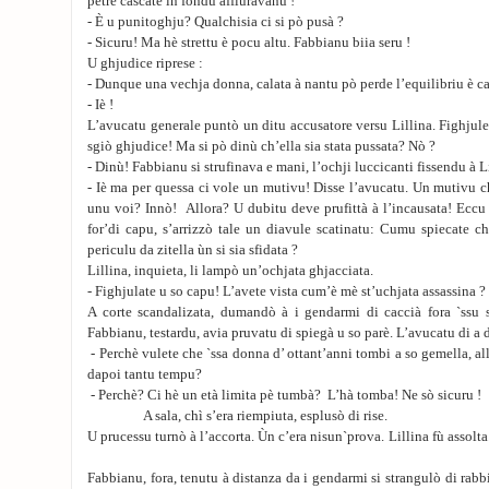
petre cascate in fondu affiuravanu !
- È u punitoghju? Qualchisia ci si pò pusà ?
- Sicuru! Ma hè strettu è pocu altu. Fabbianu biia seru !
U ghjudice riprese :
- Dunque una vechja donna, calata à nantu pò perde l’equilibriu è c
- Iè !
L’avucatu generale puntò un ditu accusatore versu Lillina. Fighjule
sgiò ghjudice! Ma si pò dinù ch’ella sia stata pussata? Nò ?
- Dinù! Fabbianu si strufinava e mani, l’ochji luccicanti fissendu à Li
- Iè ma per quessa ci vole un mutivu! Disse l’avucatu. Un mutivu 
unu voi? Innò! Allora? U dubitu deve prufittà à l’incausata! Eccu
for’di capu, s’arrizzò tale un diavule scatinatu: Cumu spiecate c
periculu da zitella ùn si sia sfidata ?
Lillina, inquieta, li lampò un’ochjata ghjacciata.
- Fighjulate u so capu! L’avete vista cum’è mè st’uchjata assassina ?
A corte scandalizata, dumandò à i gendarmi di caccià fora `ssu sc
Fabbianu, testardu, avia pruvatu di spiegà u so parè. L’avucatu di a di
- Perchè vulete che `ssa donna d’ ottant’anni tombi a so gemella, a
dapoi tantu tempu?
- Perchè? Ci hè un età limita pè tumbà? L’hà t
A sala, chì s’era riempiuta, esplusò di rise.
U prucessu turnò à l’accorta. Ùn c’era nisun`prova
Fabbianu, fora, tenutu à distanza da i gendarmi si strangulò di rabbia