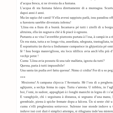
d’acqua fresca, si ne rivenia da a funtana.
L’acqua di sta funtana falava direttamente di a muntagna. Scurria
dapoi anni è anni.
Ma ùn sapia chè cantà! S’ella avessi sappiutu parlà, issu paradisu off
u furesteru sarebbe diventatu infernu!
`Llina era a fiura di a buntà. Incarnava pè tutti i zitelli di u bo
altruista, ella ùn sugnava chè à fà piacè à ognunu.
Purtantu a so vita l’averebbe piuttostu purtata à l’osa, à campà in a r
Ùn era stata, tutta a so longa vita, assediata, sdegnata, trastugliata, tr
È soprattuttu ùn duvia u lindumane cumparisce in ghjustizia pè omi
Iè ! Issu borgu maravigliosu, stu locu idillicu avia anch’ellu più d
vechje petre !
Cumu `Llina avia possutu fà una tale malfatta, ignota da tutti?
Quessa, paria à tutti impussibile!
Una santa ùn pudia avè fattu quessa!. Nimu ci cridia! For di u so pe
***
Meziornu! A campana chjocca l’Avemaria. Hè l’ora di a preghera.
aghjunte, a sechja ferma in capu. Tuttu s’arresta. U tribbiu, in l’ag
boi, l’omi, in sudore, appughjati à i longhi manichi in legnu di i s’
E varaghjole, chì i seguitanu à distanza, si segnanu d’una manu, l
grembiale, pienu à spiche fermate dopu a falcera. Ùn si sente chè u
cumu s’elli preghessinu sottuvoce. Sulenne isse stonde induve u
induve issi cori duri è simplici attempu, si rifugianu inde’ssu mister