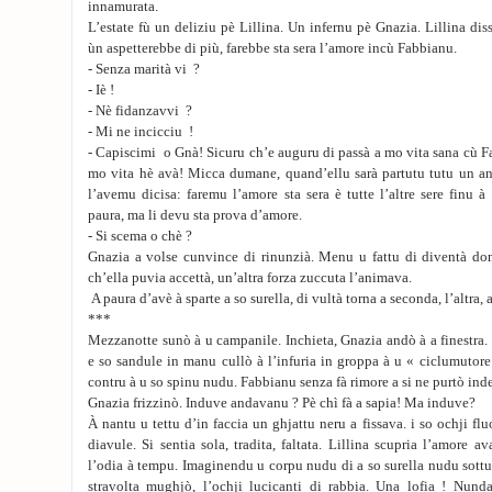
innamurata.
L’estate fù un deliziu pè Lillina. Un infernu pè Gnazia. Lillina dis
ùn aspetterebbe di più, farebbe sta sera l’amore incù Fabbianu.
- Senza marità vi ?
- Iè !
- Nè fidanzavvi ?
- Mi ne incicciu !
- Capiscimi o Gnà! Sicuru ch’e auguru di passà a mo vita sana cù 
mo vita hè avà! Micca dumane, quand’ellu sarà partutu tutu un 
l’avemu dicisa: faremu l’amore sta sera è tutte l’altre sere finu à
paura, ma li devu sta prova d’amore.
- Si scema o chè ?
Gnazia a volse cunvince di rinunzià. Menu u fattu di diventà don
ch’ella puvia accettà, un’altra forza zuccuta l’animava.
A paura d’avè à sparte a so surella, di vultà torna a seconda, l’altra, 
***
Mezzanotte sunò à u campanile. Inchieta, Gnazia andò à a finestra. 
e so sandule in manu cullò à l’infuria in groppa à u « ciclumutor
contru à u so spinu nudu. Fabbianu senza fà rimore a si ne purtò inde
Gnazia frizzinò. Induve andavanu ? Pè chì fà a sapia! Ma induve?
À nantu u tettu d’in faccia un ghjattu neru a fissava. i so ochji flu
diavule. Si sentia sola, tradita, faltata. Lillina scupria l’amore ava
l’odia à tempu. Imaginendu u corpu nudu di a so surella nudu sott
stravolta mughjò, l’ochji lucicanti di rabbia. Una lofia ! Nund