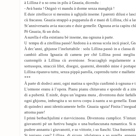
à Lillina è u so orsu in pilu à Gnazia, dicendu :
- Avà basta ! Osignò vi mandu à dorme senza manghjà !
E duie zitellucce si messinu à ughjulà inseme. I parenti dilusi e las
cù fracassu. Gnazia strappò a puppatula di e mani di Lillina, chì a las
St’anniversariu avia staccatu e duie gemelle. Ognuna avia capitu chì
Pè Gnazia, fù un dolu.
A surella è ella esistianu bè inseme, ma ognuna à parte.
U tempu di a zitellina passò! Andonu à a stessa scola incù piacè, Gna
À dec’anni, ghjunse l’ineluttabile : solu Lillina passò in a classa 
cambiò allora Ignazia di camera per chè Lillina possi megli
cuntemplò à Lillina cù aversione. Svaccaghjò regularmente a
sottusopra, stracciò libri, disegni, quaterni, sbrembò mine è portapen
Lillina riparava tuttu, senza pippà parolla, cuprendu tutte e malfatte
***
À parte di dodeci anni, ogni matina u spechju cunfirmò à ognuna e t
L’ormone eranu à l’opera. Pianu pianu chitavanu e sponde di a zit
di a pubertà. E ninfe, dopu un’ingrata muta , diventonu duie farfal
ogni ghjornu, imbesgita u so novu corpu à nantu a so gemella. Era
di quindeci anni identicamente belle. Gnazia sguia! Finita l’ineguali
attorna pare!
I primi berbachjulimi e riavvicinonu. Diventonu cumplice. S’inturc
giuvanotti pè un furtivu basgiu o una burlascunata rumantica. Si 
pudere annantu i giuvanotti, e so vittorie, i so fiaschi. Una fraternit
Si tenianu care? Lillina, di sicuru, idulatrava a so surella, appense