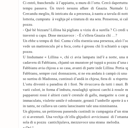
Ci entrò, franchendu à l’appiattu, u muru di l’ortu. Cercò dapertutt
tempu passava. Ùn truvò nesunu affare di Gnazia. Nurmale Lil
Cercandu megliu, fù intricatu da a prezenza, à nantu a tavula di notte
lotteria, cumpratu à veghja pè a tiratura di sta sera. Penserosu, si c
pozzu.
- Què hè bizzaru! Lillina hà pigliatu u viziu di a surella ? Ci credì u
traversò u capu. Disse mezzavoce : - È s’ellera Gnazia chì …?
Un ebbe u tempu di finì. Cumu s’ellu risentia una presenza, alzò l’
vede un mattronculu pè u focu, cortu è grossu chì li schiattò u capu
pozzu.
U lindumane « Lillina », chì ci avia lampatu ind’è a notte, una 
cadaveru di Fabbianu, chjamò un muratore pè tuppà u pozzu d’una da
Fabbianu avia chjosu a so casa, avanti di parte inde Lillina. Pertia 
Fabbianu, sempre cusì donnazzeru, si ne era andatu à campà cù una d
so surrisu di Madonna, cuntinuò d’andà in chjesa, fiera di u rispettu d
L’ortu diventò u paradisu di i fiori. Ne rivuccava da tutti i muri. B
varii culori, in forma d’imbutu, rusulaghji spinosi carchi à rosule mu
papparoni rossi è altieri cum’è crestule di gallu, margarite u core 
immaculatu, viulette umile è odorante, geranii l’umbelle aperte à u s
in tantu, ne cullava un cantu lanscinante tale una ninninanna.
Un ghjornu, un pettirossu passendu custindi in cumpagnia d’un stran
ci si aventurò. Una vechja ch’ellu ghjudicò avvicinassi di l’ottant
sola di u pozzu cantichjulava, mezzuvoce una strana melodia.
« Quì !