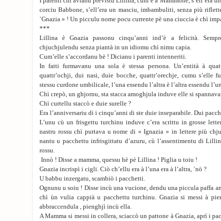
I parenti chì avianu previstu Lillina, cum’è a Mammone, s’ell’era u
corciu Babbone, s’ell’era un masciu, imbambuliti, senza più riflet
`Gnazia » ! Un picculu nome pocu currente pè una ciuccia è chì impa
***
Lillina è Gnazia passonu cinqu’anni ind’è a felicità. Sempre
chjuchjulendu senza piantà in un idiomu chì nimu capia.
Cum’elle s’accordanu bè ! Dicianu i parenti intenneriti.
In fatti furmavanu una sola è stessa persona. Un’entità à quat
quattr’ochji, dui nasi, duie bocche, quattr’orechje, cumu s’elle 
stessu curdone umbilicale, l’una essendu l’altra è l’altra essendu l’un
Chì crepò, un ghjornu, sta stacca amoghjula induve elle si spannavan
Chì curtellu staccò e duie surelle ?
Era l’anniversariu di i cinqu’anni di ste duie inseparabile. Dui pacch
L’unu cù un frisgettu turchinu induve c’era scrittu in grosse lette
nastru rossu chì purtava u nome di « Ignazia » in lettere più chj
nantu u pacchettu infrisgittatu d’azuru, cù l’assentimentu di Lilli
rossu.
Innò ! Disse a mamma, quessu hè pè Lillina ! Piglia u toiu !
Gnazia incrispì i cigli. Ciò ch’ellu era à l’una era à l’altra, `nò ?
U babbu inzergatu, scambiò i pacchetti.
Ognunu u soiu ! Disse incù una vucione, dendu una piccula paffa a
chì ùn vulia cappià u pacchettu turchinu. Gnazia si messi à pieng
abbraccendula , pienghjì incù ella.
A Mamma si messi in collera, sciaccò un pattone à Gnazia, aprì i pa