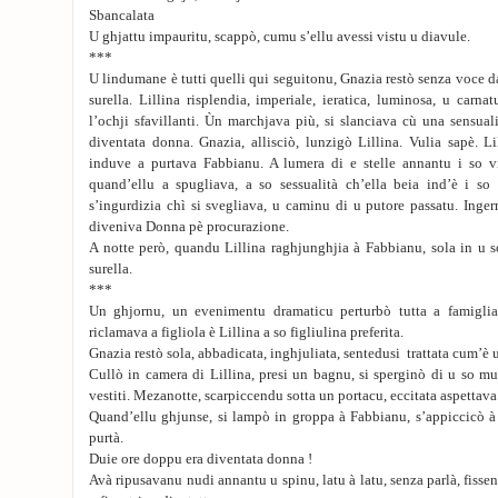
Sbancalata
U ghjattu impauritu, scappò, cumu s’ellu avessi vistu u diavule.
***
U lindumane è tutti quelli qui seguitonu, Gnazia restò senza voce d
surella. Lillina risplendia, imperiale, ieratica, luminosa, u carna
l’ochji sfavillanti. Ùn marchjava più, si slanciava cù una sensuali
diventata donna. Gnazia, allisciò, lunzigò Lillina. Vulia sapè. L
induve a purtava Fabbianu. A lumera di e stelle annantu i so vi
quand’ellu a spugliava, a so sessualità ch’ella beia ind’è i so
s’ingurdizia chì si svegliava, u caminu di u putore passatu. Inger
diveniva Donna pè procurazione.
A notte però, quandu Lillina raghjunghjia à Fabbianu, sola in u so
surella.
***
Un ghjornu, un evenimentu dramaticu perturbò tutta a famigl
riclamava a figliola è Lillina a so figliulina preferita.
Gnazia restò sola, abbadicata, inghjuliata, sentedusi trattata cum’è 
Cullò in camera di Lillina, presi un bagnu, si sperginò di u so m
vestiti. Mezanotte, scarpiccendu sotta un portacu, eccitata aspettav
Quand’ellu ghjunse, si lampò in groppa à Fabbianu, s’appiccicò à 
purtà.
Duie ore doppu era diventata donna !
Avà ripusavanu nudi annantu u spinu, latu à latu, senza parlà, fisse