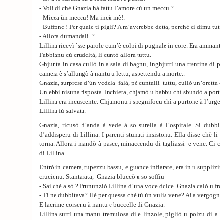
- Voli dì chè Gnazia hà fattu l’amore cù un meccu ?
- Micca ùn meccu! Ma incù mè!.
- Buffone ! Per quale ti pigli? A m’averebbe detta, perchè ci dimu tut
- Allora dumandali ?
Lillina ricevì `sse parole cum’è colpi di pugnale in core. Era ammant
Fabbianu cù crudeltà, li cuntò allora tuttu.
Ghjunta in casa cullò in a sala di bagnu, inghjuttì una trentina di pi
camera è s’allungò à nantu u lettu, aspettendu a morte..
Gnazia, surpresa d’ùn vedela falà, pè cuntalli tuttu, cullò un’oretta 
Un ebbi nisuna risposta. Inchieta, chjamò u babbu chì sbundò a port
Lillina era incuscente. Chjamonu i spegnifocu chì a purtone à l’urgen
Lillina fù salvata.
Gnazia, ricusò d’anda à vede à so surella à l’ospitale. Si dubb
d’addisperu di Lillina. I parenti stunati insistonu. Ella disse chè li
torna. Allora i mandò à pasce, minaccendu di tagliassi e vene. Ci 
di Lillina.
Entrò in camera, tupezzu bassu, e guance infiarate, era in u suppliziu
crucionu. Stantarata, Gnazia bluccò u so soffiu
- Sai chè a sò ? Prununziò Lillina d’una voce dolce. Gnazia calò u fr
- Ti ne dubbitava? Hè per quessa chè tù ùn vulia vene? Ai a vergog
E lacrime corsenu à nantu e buccelle di Gnazia.
Lillina surtì una manu tremulosa di e linzole, pigliò u polzu di a 