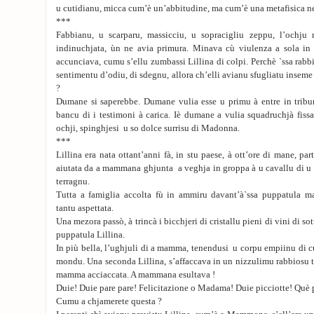
u cutidianu, micca cum’è un’abbitudine, ma cum’è una metafisica ne
***
Fabbianu, u scarparu, massicciu, u sopracigliu zeppu, l’ochju 
indinuchjata, ùn ne avia primura. Minava cù viulenza a sola in
accunciava, cumu s’ellu zumbassi Lillina di colpi. Perchè `ssa rabbi
sentimentu d’odiu, di sdegnu, allora ch’elli avianu sfugliatu inseme i 
?
Dumane si saperebbe. Dumane vulia esse u primu à entre in tribu
bancu di i testimoni à carica. Iè dumane a vulia squadruchjà fiss
ochji, spinghjesi u so dolce surrisu di Madonna.
***
Lillina era nata ottant’anni fà, in stu paese, à ott’ore di mane, p
aiutata da a mammana ghjunta a veghja in groppa à u cavallu di u 
terragnu.
Tutta a famiglia accolta fù in ammiru davant’à`ssa puppatula mar
tantu aspettata.
Una mezora passò, à trincà i bicchjeri di cristallu pieni di vini di sot
puppatula Lillina.
In più bella, l’ughjuli di a mamma, tenendusi u corpu empiinu di cu
mondu. Una seconda Lillina, s’affaccava in un nizzulimu rabbiosu 
mamma acciaccata. A mammana esultava !
Duie! Duie pare pare! Felicitazione o Madama! Duie picciotte! Què p
Cumu a chjamerete questa ?