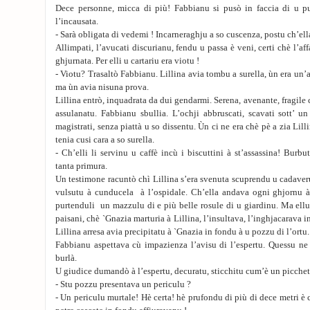
Dece personne, micca di più! Fabbianu si pusò in faccia di u p
l’incausata.
- Sarà obligata di vedemi ! Incarneraghju a so cuscenza, postu ch’ell
Allimpati, l’avucati discurianu, fendu u passa è veni, certi chè l’af
ghjurnata. Per elli u cartariu era viotu !
- Viotu? Trasaltò Fabbianu. Lillina avia tombu a surella, ùn era un’a
ma ùn avia nisuna prova.
Lillina entrò, inquadrata da dui gendarmi. Serena, avenante, fragile
assulanatu. Fabbianu sbullia. L’ochji abbruscati, scavati sott’ un
magistrati, senza piattà u so dissentu. Ùn ci ne era chè pè a zia Lill
tenia cusi cara a so surella.
- Ch’elli li servinu u caffè incù i biscuttini à st’assassina! Burb
tanta primura.
Un testimone racuntò chì Lillina s’era svenuta scuprendu u cadaveru 
vulsutu à cunducela à l’ospidale. Ch’ella andava ogni ghjornu 
purtenduli un mazzulu di e più belle rosule di u giardinu. Ma ellu 
paisani, chè `Gnazia marturia à Lillina, l’insultava, l’inghjacarava i
Lillina arresa avia precipitatu à `Gnazia in fondu à u pozzu di l’ortu.
Fabbianu aspettava cù impazienza l’avisu di l’espertu. Quessu ne 
burlà.
U giudice dumandò à l’espertu, decuratu, sticchitu cum’è un picchet
- Stu pozzu presentava un periculu ?
- Un periculu murtale! Hè certa! hè prufondu di più di dece metri è