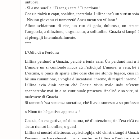
untuosu.
- Sì a mo surella ! Ti tengu cara ! Ti perdonu !
Gnazia rialzò u capu, sbaldita, incredula. Lillina incù un surrisu sbia
- Nisunu giovanu ci tramezerà! Ancu menu stu villanu !
Allora schiattonu di rise, un risu di gola, dulurosu, un strac
l’angoscia, a diluzione, u sgumentu, a solitudine. Gnazia si lampò à
ci pienghjì interminabilmente.
***
L’Odiu di u Perdonu
Lillina perdunò à Gnazia, perché a tenia cara. Ùn perdunò mai à F
L’amore ùn si cunfonde micca cù l’attichju! L’amore, u veru, hè i
L’estima, u piacè di sparte altre cose chè`sse stonde fugace, cusì i
hè una cumunione, a voglia d’incantassi inseme, di respirà inseme. V
Lillina avia dinù capitu chè Gnazia vivia male indu st’etern
spannerebbe mai in a so cuntinuale presenza. Analisò e so vite, s
malessere di Gnazia.
Si ramentò `ssa sentenza socratica, chè li avia sumessu a so prufessore
« Nimu ùn hè gattivu apposta » !
Gnazia, ùn era gattiva, nè di natura, nè d’intenzione, ùn l’era ch’à ca
Tuttu rientrò in ordine, o guasi.
Lillina si mustrò affettuosa, capiscitoghja, ciò chì stralungò à Gnaz
Passonu u so baccalureatu, menzione bè, pè Lillina, à l’aghjustata pè