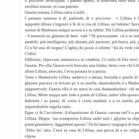
E picciotte invechjonu. I parenti spariti, si ritruvonu tutte dui
zitellina inseme, in casa paterna.
Gnazia ruinata, Lillina carca à soldi.
I paisanu turnonu à dì parlendu di e picciotte: « Lillina è l
supportò.Allora s’ingeniò à fà di a vita di Lillina, un’infernu! Su
surrisu di Madonna sempre accesu à e so labbre. Più Lillina perduna
- S’arresterà un ghjornu di fassi valè ? Di pruvucammi cù a so in
amabile, più intelligente, più dunata, più paziente, più brava, più, 
Ci n’hè una di troppu! L’aghju da pussà à odiemi ! hà da vede ciò
l’odiu!.
Fabbianu, chjuccutu ruminava a so vindetta. Ci vulia ch’ellu trovi
Gnazia. Per ellu Gnazia avia francatu una limita, dettu cose chì Li
allora Lillina, assecata, l’avia pussata in u pozzu.
Tutte e Dumeniche Lillina andava à a messa, beiendu e parole di 
ghjunte precava cù fervore pè a so surella, dumendendu à a Madon
suppurtevule. Gnazia ella si ne stava in casa dumandendusi chì ma
Lillina. Mette troppu sale inde u piattu di Lillina, induv’ella sputava 
Imbruttà i so panni, fà centu è centu malfatte à a so surella pè
impertubabile ingulia tuttu.
Eppo ci fù l’accidente. A disparizione di Gnazia cascata ind’è u po
Lillina. Doppu `ssu scumpientu Lillina andò tutti i ghjorni in ch
passà grumulava: Aggardemi quessa ! Ùn hà mancu vergogna di truvas
Ebbe ùn’ idea. Circà in casa di Lillina, una prova di a so culpab
chjesa.