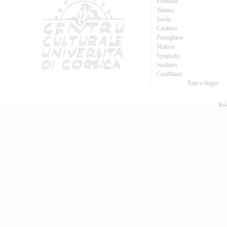
Francese
Talianu
Sardu
Catalanu
Purtughese
Maltese
Spagnolu
Sicilianu
Castillianu
Tutte e lingue
Réa