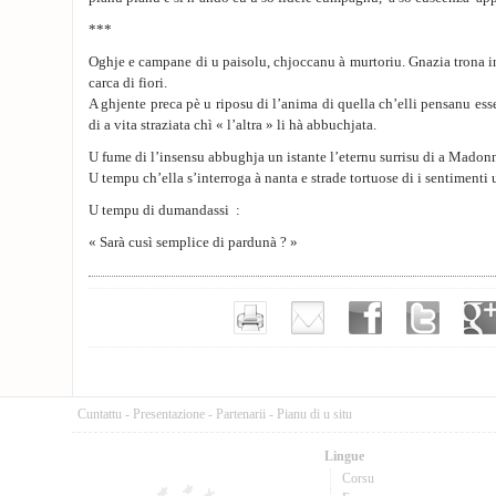
***
Oghje e campane di u paisolu, chjoccanu à murtoriu. Gnazia trona in
carca di fiori.
A ghjente preca pè u riposu di l’anima di quella ch’elli pensanu es
di a vita straziata chì « l’altra » li hà abbuchjata.
U fume di l’insensu abbughja un istante l’eternu surrisu di a Madon
U tempu ch’ella s’interroga à nanta e strade tortuose di i sentimenti
U tempu di dumandassi :
« Sarà cusì semplice di pardunà ? »
Cuntattu
-
Presentazione
-
Partenarii
-
Pianu di u situ
Lingue
Corsu