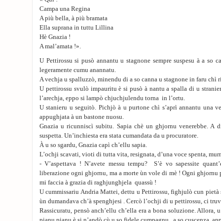
Campa una Regina
A più bella, à più bramata
Ella suprana in tuttu Lillina
Hè Gnazia !
A mal’amata !».
U Pettirossu si pusò annantu u stagnone sempre suspesu à a so ca
legeramente cumu anannatu.
A vechja u spalluzzò, minendu di a so canna u stagnone in faru chì 
U pettirossu svulò impauritu è si pusò à nantu a spalla di u strani
l’arechja, eppo si lampò chjuchjulendu torna in l’ortu.
U stanieru u seguitò. Pichjò à u purtone chì s’aprì annantu una ve
appughjata à un bastone nuosu.
Gnazia u ricunniscì subitu. Sapia chè un ghjornu venerebbe. A d
suspetta. Un’inchiesta era stata cumandata da u procuratore.
À u so sgardu, Gnazia capì ch’ellu sapia.
L’ochji scavati, vioti di tutta vita, resignata, d’una voce spenta, mur
- V’aspettava ! N’avete messu tempu? S’è vo sapessite quant
liberazione ogni ghjornu, ma a morte ùn vole di mè ! Ogni ghjornu
mi faccia à grazia di raghjunghjela quassù !
U cummissariu Andria Mattei, dettu u Pettirossu, fighjulò cun pietà s
ùn dumandava ch’à spenghjesi . Cercò l’ochji di u pettirossu, ci truvò
Rassicuratu, pensò anch’ellu ch’ella era a bona soluzione. Allora, u
pianu pianu è si n’andò cù u so fidele cumpagnu, a so cuscenza ap