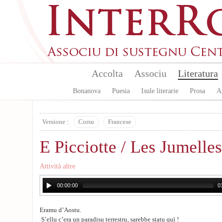
Skip to main content
Accolta
Associu
Literatura
Bonanova
Puesia
Isule literarie
Prosa
A
Versione :
Corsu
Francese
E Picciotte / Les Jumelles
Attività altre
00:00:00
0
Eramu d’Aostu.
S’ellu c’era un paradisu terrestru, sarebbe statu quì !