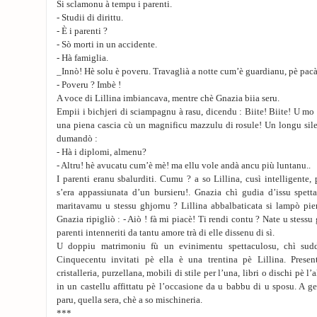
Si sclamonu à tempu i parenti.
- Studii di dirittu.
- È i parenti ?
- Sò morti in un accidente.
- Hà famiglia.
_Innò! Hè solu è poveru. Travaglià a notte cum’è guardianu, pè pacà 
- Poveru ? Imbè !
A voce di Lillina imbiancava, mentre chè Gnazia biia seru.
Empii i bichjeri di sciampagnu à rasu, dicendu : Biite! Biite! U 
una piena cascia cù un magnificu mazzulu di rosule! Un longu sil
dumandò :
- Hà i diplomi, almenu?
- Altru! hè avucatu cum’è mè! ma ellu vole andà ancu più luntanu..
I parenti eranu sbalurditi. Cumu ? a so Lillina, cusì intelligente,
s’era appassiunata d’un bursieru!. Gnazia chì gudia d’issu spett
maritavamu u stessu ghjornu ? Lillina abbalbaticata si lampò pie
Gnazia ripigliò : - Aiò ! fà mi piacè! Ti rendi contu ? Nate u stessu 
parenti intenneriti da tantu amore trà di elle dissenu di sì.
U doppiu matrimoniu fù un evinimentu spettaculosu, chì suddi
Cinquecentu invitati pè ella è una trentina pè Lillina. Present
cristalleria, purzellana, mobili di stile per l’una, libri o dischi pè l’
in un castellu affittatu pè l’occasione da u babbu di u sposu. A g
paru, quella sera, chè a so mischineria.
***