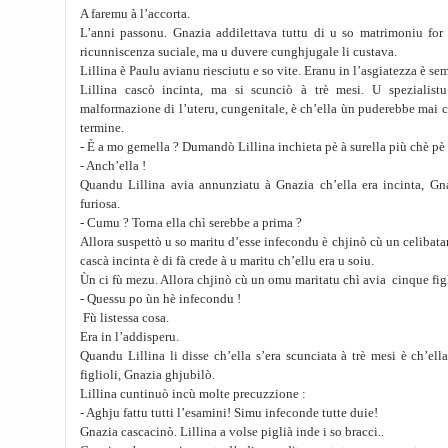
A faremu à l’accorta.
L’anni passonu. Gnazia addilettava tuttu di u so matrimoniu for d
ricunniscenza suciale, ma u duvere cunghjugale li custava.
Lillina è Paulu avianu riesciutu e so vite. Eranu in l’asgiatezza è se
Lillina cascò incinta, ma si scunciò à trè mesi. U spezialistu
malformazione di l’uteru, cungenitale, è ch’ella ùn puderebbe mai 
termine.
- È a mo gemella ? Dumandò Lillina inchieta pè à surella più chè pè e
- Anch’ella !
Quandu Lillina avia annunziatu à Gnazia ch’ella era incinta, Gn
furiosa.
- Cumu ? Torna ella chì serebbe a prima ?
Allora suspettò u so maritu d’esse infecondu è chjinò cù un celibatar
cascà incinta è di fà crede à u maritu ch’ellu era u soiu.
Ùn ci fù mezu. Allora chjinò cù un omu maritatu chì avia cinque figl
- Quessu po ùn hè infecondu !
Fù listessa cosa.
Era in l’addisperu.
Quandu Lillina li disse ch’ella s’era scunciata à trè mesi è ch’e
figlioli, Gnazia ghjubilò.
Lillina cuntinuò incù molte precuzzione :
- Aghju fattu tutti l’esamini! Simu infeconde tutte duie!
Gnazia cascacinò. Lillina a volse piglià inde i so bracci..