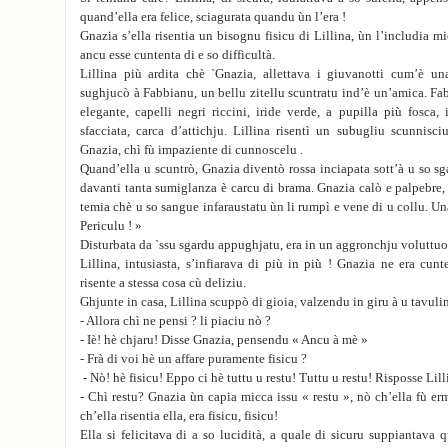
quand’ella era felice, sciagurata quandu ùn l’era !
Gnazia s’ella risentia un bisognu fisicu di Lillina, ùn l’includia m
ancu esse cuntenta di e so difficultà.
Lillina più ardita chè `Gnazia, allettava i giuvanotti cum’è un
sughjucò à Fabbianu, un bellu zitellu scuntratu ind’è un’amica. Fab
elegante, capelli negri riccini, iride verde, a pupilla più fosca, 
sfacciata, carca d’attichju. Lillina risentì un subugliu scunnisc
Gnazia, chì fù impaziente di cunnoscelu .
Quand’ella u scuntrò, Gnazia diventò rossa inciapata sott’à u so s
davanti tanta sumiglanza è carcu di brama. Gnazia calò e palpebre, 
temia chè u so sangue infaraustatu ùn li rumpì e vene di u collu. Un
Periculu ! »
Disturbata da `ssu sgardu appughjatu, era in un aggronchju voluttuo
Lillina, intusiasta, s’infiarava di più in più ! Gnazia ne era cun
risente a stessa cosa cù deliziu.
Ghjunte in casa, Lillina scuppò di gioia, valzendu in giru à u tavuli
- Allora chì ne pensi ? li piaciu nò ?
- Iè! hè chjaru! Disse Gnazia, pensendu « Ancu à mè »
- Frà di voi hè un affare puramente fisicu ?
- Nò! hè fisicu! Eppo ci hè tuttu u restu! Tuttu u restu! Risposse Lill
- Chì restu? Gnazia ùn capia micca issu « restu », nò ch’ella fù er
ch’ella risentia ella, era fisicu, fisicu!
Ella si felicitava di a so lucidità, a quale di sicuru suppiantava 