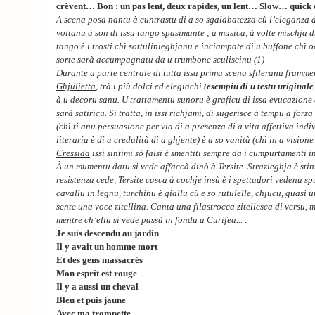
crèvent… Bon : un pas lent, deux rapides, un lent… Slow… quic
A scena posa nantu à cuntrastu di a so sgalabatezza cù l’eleganza d
voltanu à son di issu tango spasimante ; a musica, à volte mischja d
tango è i trosti chì sottulinieghjanu e inciampate di u buffone chì o
sorte sarà accumpagnatu da u trumbone sculiscinu (1)
Durante a parte centrale di tutta issa prima scena sfileranu frammen
Ghjulietta
, trà i più dolci ed elegiachi (
esempiu di u testu uriginale
à u decoru sanu. U trattamentu sunoru è graficu di issa evucazione 
sarà satiricu. Si tratta, in issi richjami, di sugerisce à tempu a for
(chì ti anu persuasione per via di a presenza di a vita affettiva indi
literaria è di a credulità di a ghjente) è a so vanità (chì in a visio
Cressida
issi sintimi sò falsi è smentiti sempre da i cumpurtamenti i
À un mumentu datu si vede affaccà dinò à Tersite. Strazieghja è stinza
resistenza cede, Tersite casca à cochje insù è i spettadori vedenu spu
cavallu in legnu, turchinu è giallu cù e so rutulelle, chjucu, guasi un
sente una voce zitellina. Canta una filastrocca zitellesca di versu,
mentre ch’ellu si vede passà in fondu a Curifea... :
Je suis descendu au jardin
Il y avait un homme mort
Et des gens massacrés
Mon esprit est rouge
Il y a aussi un cheval
Bleu et puis jaune
Avec ma trompette