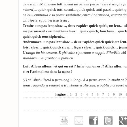
pare à voi ?Mi parenu tutti scemi mi parenu
(và per esce è sempre p
misura)...
quick quick tutti scemi... quick quick tutti pazzi... quick qu
ch’ellu cuntinua e so prove sgalabate, entre Andrumaca, vestuta da 
chì ripete, sgualtra issu testu :
Tersite : un pas lent, slow…, deux rapides quick quick, un lent… 
me paraissent vraiment tous fous… quick quick, tous fous… quic
quick quick tous siphonés…
Andrumaca : un pas lent slow… deux rapides quick quick, un len
fois : slow… quick quick slow… légers slow… quick quick… jeu
U tango ùn hà cessatu. E girivolte riportanu u coppiu Ellu/Ella chì
stundarellu di fronte à u publicu
Lui : Allons allons ! et qui on est ? hein ! qui on est ? Allez allez 
ci et l’animal est dans la nasse !
(1) chì simbulizerà u persunagiu longu à a pezza sana, in modu ch’el
sonu : quandu si senterà u trumbone sculiscinu, u publicu crederà di
Pagine :
1
2
3
4
5
6
7
8
9
10