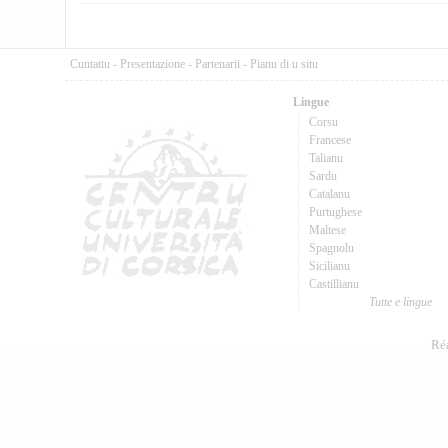
Cuntattu
-
Presentazione
-
Partenarii
-
Pianu di u situ
Lingue
Corsu
Francese
Talianu
Sardu
Catalanu
Purtughese
Maltese
Spagnolu
Sicilianu
Castillianu
Tutte e lingue
Réa