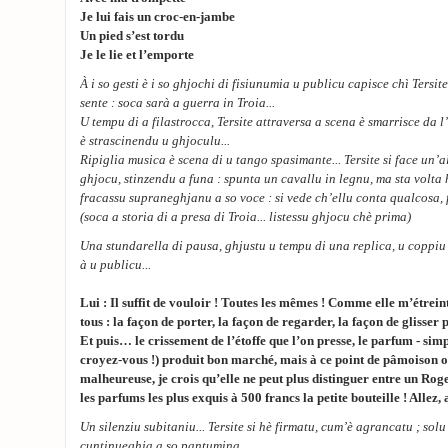
Je lui fais un croc-en-jambe
Un pied s’est tordu
Je le lie et l’emporte
À i so gesti è i so ghjochi di fisiunumia u publicu capisce chì Tersi
sente : soca sarà a guerra in Troia...
U tempu di a filastrocca, Tersite attraversa a scena è smarrisce da 
è strascinendu u ghjoculu...
Ripiglia musica è scena di u tango spasimante... Tersite si face un’a
ghjocu, stinzendu a funa : spunta un cavallu in legnu, ma sta volta
fracassu supraneghjanu a so voce : si vede ch’ellu conta qualcosa, 
(soca a storia di a presa di Troia... listessu ghjocu chè prima)
Una stundarella di pausa, ghjustu u tempu di una replica, u coppiu 
à u publicu...
Lui : Il suffit de vouloir ! Toutes les mêmes ! Comme elle m’étrein
tous : la façon de porter, la façon de regarder, la façon de glisser
Et puis… le crissement de l’étoffe que l’on presse, le parfum - si
croyez-vous !) produit bon marché, mais à ce point de pâmoison où
malheureuse, je crois qu’elle ne peut plus distinguer entre un Rog
les parfums les plus exquis à 500 francs la petite bouteille ! Allez, a
Un silenziu subitaniu... Tersite si hè firmatu, cum’è agrancatu ; solu
cuntinueghja a so pantumina....