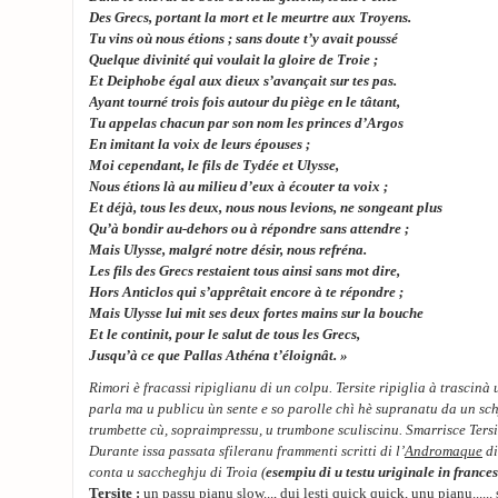
Des Grecs, portant la mort et le meurtre aux Troyens.
Tu vins où nous étions ; sans doute t’y avait poussé
Quelque divinité qui voulait la gloire de Troie ;
Et Deiphobe égal aux dieux s’avançait sur tes pas.
Ayant tourné trois fois autour du piège en le tâtant,
Tu appelas chacun par son nom les princes d’Argos
En imitant la voix de leurs épouses ;
Moi cependant, le fils de Tydée et Ulysse,
Nous étions là au milieu d’eux à écouter ta voix ;
Et déjà, tous les deux, nous nous levions, ne songeant plus
Qu’à bondir au-dehors ou à répondre sans attendre ;
Mais Ulysse, malgré notre désir, nous refréna.
Les fils des Grecs restaient tous ainsi sans mot dire,
Hors Anticlos qui s’apprêtait encore à te répondre ;
Mais Ulysse lui mit ses deux fortes mains sur la bouche
Et le continit, pour le salut de tous les Grecs,
Jusqu’à ce que Pallas Athéna t’éloignât. »
Rimori è fracassi ripiglianu di un colpu. Tersite ripiglia à trascinà 
parla ma u publicu ùn sente e so parolle chì hè supranatu da un sc
trumbette cù, sopraimpressu, u trumbone sculiscinu. Smarrisce Tersite
Durante issa passata sfileranu frammenti scritti di l’
Andromaque
di
conta u saccheghju di Troia (
esempiu di u testu uriginale in france
Tersite :
un passu pianu slow..., dui lesti quick quick, unu pianu...... 