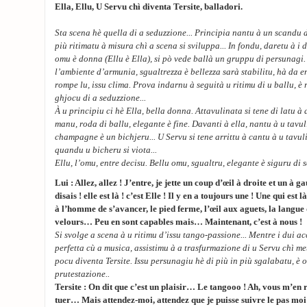
Ella, Ellu, U Servu chì diventa Tersite, balladori.
Sta scena hè quella di a seduzzione... Principia nantu à un scandu 
più ritimatu à misura chì a scena si sviluppa... In fondu, daretu à i 
omu è donna (Ellu è Ella), si pò vede ballà un gruppu di persunagi.
l’ambiente d’armunia, sgualtrezza è bellezza sarà stabilitu, hà da en
rompe lu, issu clima. Prova indarnu à seguità u ritimu di u ballu, è r
ghjocu di a seduzzione...
À u principiu ci hè Ella, bella donna. Attavulinata si tene di latu à
manu, roda di ballu, elegante è fine. Davanti à ella, nantu à u tavul
champagne è un bichjeru... U Servu si tene arrittu à cantu à u tavul
quandu u bicheru si viota...
Ellu, l’omu, entre decisu. Bellu omu, sgualtru, elegante è siguru di sè
Lui : Allez, allez ! J’entre, je jette un coup d’œil à droite et un à ga
disais ! elle est là ! c’est Elle ! Il y en a toujours une ! Une qui est 
à l’homme de s’avancer, le pied ferme, l’œil aux aguets, la langue 
velours… Peu en sont capables mais… Maintenant, c’est à nous !
Si svolge a scena à u ritimu d’issu tango-passione... Mentre i dui a
perfetta cù a musica, assistimu à a trasfurmazione di u Servu chì me
pocu diventa Tersite. Issu persunagiu hè di più in più sgalabatu, è o
prutestazione..
Tersite : On dit que c’est un plaisir… Le tangooo ! Ah, vous m’en
tuer… Mais attendez-moi, attendez que je puisse suivre le pas mo