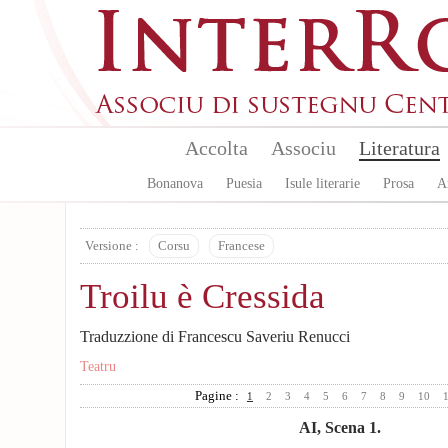
Skip to main content
Accolta
Associu
Literatura
Bonanova
Puesia
Isule literarie
Prosa
A
Versione :
Corsu
Francese
Troilu è Cressida
Traduzzione di Francescu Saveriu Renucci
Teatru
Pagine :
1
2
3
4
5
6
7
8
9
10
AI, Scena 1.