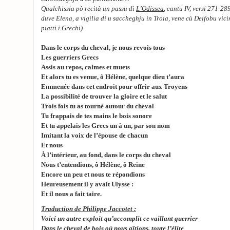
Qualchissia pò recità un passu di
L’Odissea
, cantu IV, versi 271-2
duve Elena, a vigilia di u saccheghju in Troia, vene cù Deifobu vici
piatti i Grechi)
Dans le corps du cheval, je nous revois tous
Les guerriers Grecs
Assis au repos, calmes et muets
Et alors tu es venue, ô Hélène, quelque dieu t’aura
Emmenée dans cet endroit pour offrir aux Troyens
La possibilité de trouver la gloire et le salut
Trois fois tu as tourné autour du cheval
Tu frappais de tes mains le bois sonore
Et tu appelais les Grecs un à un, par son nom
Imitant la voix de l’épouse de chacun
Et nous
À l’intérieur, au fond, dans le corps du cheval
Nous t’entendions, ô Hélène, ô Reine
Encore un peu et nous te répondions
Heureusement il y avait Ulysse :
Et il nous a fait taire.
Traduction de Philippe Jaccotet :
Voici un autre exploit qu’accomplit ce vaillant guerrier
Dans le cheval de bois où nous gîtions, toute l’élite