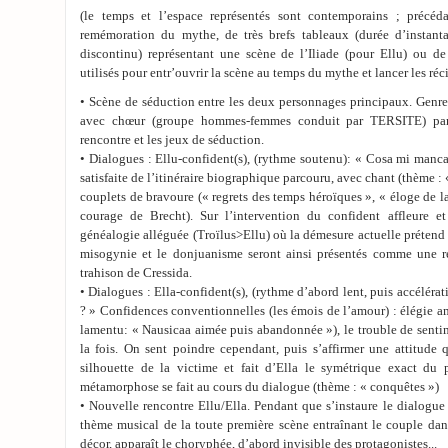
(le temps et l’espace représentés sont contemporains ; précé
remémoration du mythe, de très brefs tableaux (durée d’instant
discontinu) représentant une scène de l’Iliade (pour Ellu) ou de
utilisés pour entr’ouvrir la scène au temps du mythe et lancer les récit
• Scène de séduction entre les deux personnages principaux. Genr
avec chœur (groupe hommes-femmes conduit par TERSITE) par
rencontre et les jeux de séduction.
• Dialogues : Ellu-confident(s), (rythme soutenu): « Cosa mi manc
satisfaite de l’itinéraire biographique parcouru, avec chant (thème : 
couplets de bravoure (« regrets des temps héroïques », « éloge de la
courage de Brecht). Sur l’intervention du confident affleure e
généalogie alléguée (Troïlus>Ellu) où la démesure actuelle prétend 
misogynie et le donjuanisme seront ainsi présentés comme une re
trahison de Cressida.
• Dialogues : Ella-confident(s), (rythme d’abord lent, puis accélér
? » Confidences conventionnelles (les émois de l’amour) : élégie 
lamentu: « Nausicaa aimée puis abandonnée »), le trouble de senti
la fois. On sent poindre cependant, puis s’affirmer une attitude 
silhouette de la victime et fait d’Ella le symétrique exact du
métamorphose se fait au cours du dialogue (thème : « conquêtes »)
• Nouvelle rencontre Ellu/Ella. Pendant que s’instaure le dialogu
thème musical de la toute première scène entraînant le couple dan
décor, apparaît le choryphée, d’abord invisible des protagonistes...