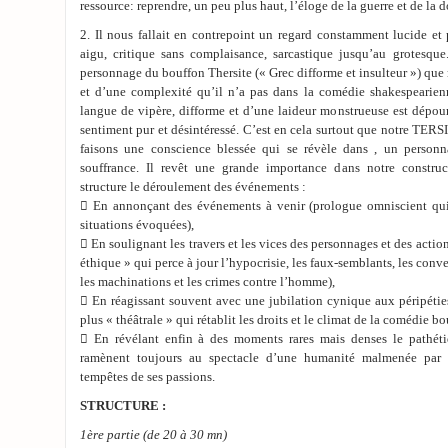
ressource: reprendre, un peu plus haut, l’éloge de la guerre et de la d
2. Il nous fallait en contrepoint un regard constamment lucide et
aigu, critique sans complaisance, sarcastique jusqu’au grotesqu
personnage du bouffon Thersite (« Grec difforme et insulteur ») que
et d’une complexité qu’il n’a pas dans la comédie shakespearie
langue de vipère, difforme et d’une laideur monstrueuse est dépou
sentiment pur et désintéressé. C’est en cela surtout que notre TER
faisons une conscience blessée qui se révèle dans , un person
souffrance. Il revêt une grande importance dans notre constru
structure le déroulement des événements :
 En annonçant des événements à venir (prologue omniscient qui
situations évoquées),
 En soulignant les travers et les vices des personnages et des actio
éthique » qui perce à jour l’hypocrisie, les faux-semblants, les conv
les machinations et les crimes contre l’homme),
 En réagissant souvent avec une jubilation cynique aux péripétie
plus « théâtrale » qui rétablit les droits et le climat de la comédie b
 En révélant enfin à des moments rares mais denses le pathéti
ramènent toujours au spectacle d’une humanité malmenée par s
tempêtes de ses passions.
STRUCTURE :
1ère partie (de 20 à 30 mn)