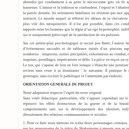
absurdes qui condamnent à sa perte le microcosme grec où ils agi
bassesses. L’amour et la trahison se confondent, l’espoir et l’abatt
la parole donnée, les sentiments familiaux ne résistent pas aux app
instincts. Le monde auquel se réfèrent les idéaux de la chevalerie 
plus vile des mesquineries. Il n’est pas possible, dans ces condi
rapports entre les hommes que le règne d’un ego hypertrophié, indif
soi et uniquement préoccupé de la satisfaction de ses pulsions.
Sur cet arrière-plan psychologique et social peu flatté, l’auteur f
d’événements saccadés et de tableaux traités d’un pinceau rapi
nombreux : irruptions, sorties précipitées, exhortations au combat, r
surprises, persiflages, imprécations et défis. La pièce en reçoit un 
Le ton, qui s’apaise de loin en loin lorsque s’ébauche une peinture 
revient sans cesse à sa dominante : le sarcasme. Il pratique le r
grotesque, sans exclure le pathétique et l’amertume par endroits.
ORIENTATION GENERALE DU PROJET
Notre adaptation respecte l’esprit du texte original.
Sans visée didactique particulière, elle s’appuie cependant sur l
réprouve les effets destructeurs de la guerre et de la bruta
comportements tant sur le développement des identités indi
déroulement des relations communautaires et sociales.
1. Pour ce faire nous mettons en scène deux personnages centraux, d
par les personnages de la pièce de Shakespeare à mesure que se p