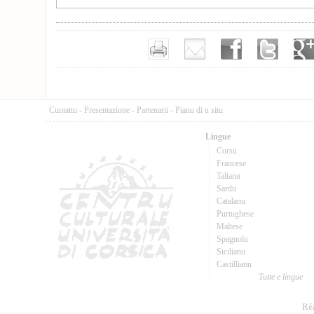
Cuntattu
-
Presentazione
-
Partenarii
-
Pianu di u situ
Lingue
Corsu
Francese
Talianu
Sardu
Catalanu
Purtughese
Maltese
Spagnolu
Sicilianu
Castillianu
Tutte e lingue
Réa