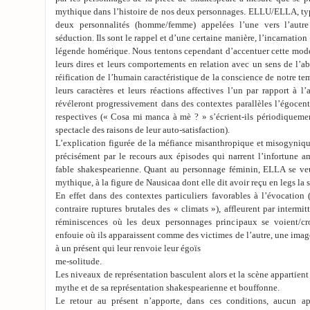
mythique dans l’histoire de nos deux personnages. ELLU/ELLA, t
deux personnalités (homme/femme) appelées l’une vers l’aut
séduction. Ils sont le rappel et d’une certaine manière, l’incarnatio
légende homérique. Nous tentons cependant d’accentuer cette moder
leurs dires et leurs comportements en relation avec un sens de l’ab
réification de l’humain caractéristique de la conscience de notre te
leurs caractères et leurs réactions affectives l’un par rapport à l
révéleront progressivement dans des contextes parallèles l’égocent
respectives (« Cosa mi manca à mè ? » s’écrient-ils périodiquemen
spectacle des raisons de leur auto-satisfaction).
L’explication figurée de la méfiance misanthropique et misogyniq
précisément par le recours aux épisodes qui narrent l’infortune a
fable shakespearienne. Quant au personnage féminin, ELLA se veu
mythique, à la figure de Nausicaa dont elle dit avoir reçu en legs la s
En effet dans des contextes particuliers favorables à l’évocation 
contraire ruptures brutales des « climats »), affleurent par intermit
réminiscences où les deux personnages principaux se voient/c
enfouie où ils apparaissent comme des victimes de l’autre, une image
à un présent qui leur renvoie leur égoïs
me-solitude.
Les niveaux de représentation basculent alors et la scène appartien
mythe et de sa représentation shakespearienne et bouffonne.
Le retour au présent n’apporte, dans ces conditions, aucun a