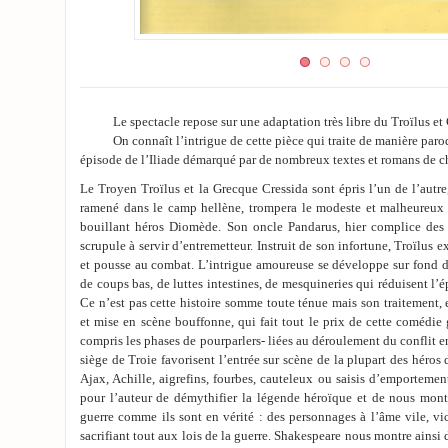
Le spectacle repose sur une adaptation très libre du Troïlus et 
On connaît l’intrigue de cette pièce qui traite de manière paro
épisode de l’Iliade démarqué par de nombreux textes et romans de c
Le Troyen Troïlus et la Grecque Cressida sont épris l’un de l’autre,
ramené dans le camp hellène, trompera le modeste et malheureux j
bouillant héros Diomède. Son oncle Pandarus, hier complice des
scrupule à servir d’entremetteur. Instruit de son infortune, Troïlus e
et pousse au combat. L’intrigue amoureuse se développe sur fond d
de coups bas, de luttes intestines, de mesquineries qui réduisent l’é
Ce n’est pas cette histoire somme toute ténue mais son traitement,
et mise en scène bouffonne, qui fait tout le prix de cette comédie 
compris les phases de pourparlers- liées au déroulement du conflit e
siège de Troie favorisent l’entrée sur scène de la plupart des héros 
Ajax, Achille, aigrefins, fourbes, cauteleux ou saisis d’emportemen
pour l’auteur de démythifier la légende héroïque et de nous montr
guerre comme ils sont en vérité : des personnages à l’âme vile, vic
sacrifiant tout aux lois de la guerre. Shakespeare nous montre ainsi 