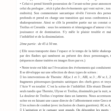
• Celui-ci prend bientôt possession de l’avant-scène pour annoncer 
celui du prologue ; récit à plat des événements qui vont suivre ; to
endroits). Son commentaire sarcastique révèle l’envers des person
profonds et prend en charge une transition qui nous confrontera à 
shakespearienne. Ainsi se clôt la première partie sur un constat
Troïlus et Cressida : sous les serments et témoignages d’amour s’ex
jouissance et de domination. S’y mêle le plaisir trouble et mal
l’infidélité et de la dissimulation.
2ème partie : de 45 à 50 mn.
( Elle nous transporte dans l’espace et le temps de la fable shakesp
par des flashes qui ramènent au présent des deux personnages, 
(séquences danse traitées en images fixes par ex.)
• Notre texte est bâti sur l’évocation des événements qui conduisent
Il se développe sur une sélection de deux types de scènes :
 les interventions de Thersite: AII,sc.1 et 3 ; AIII, sc.3 ; AV sc.1,
fragments pittoresques (portraits satiriques des chefs grecs et tro
l’Acte V en totalité. C’est la scène de l’infidélité. Elle réunit Diom
seuls tandis que Thersite, Ulysse et Troïlus, dissimulés par la nuit, 
La douleur de Troïlus s’exprime dans un lamentu. Nous accentuons
scène en en faisant une cause directe de l’affrontement entre Grecs e
 les scènes de combat (avec inclusion de chants guerriers): AV, sc.4, 5
 L’agitation et le carnage sont grands. On dénombre les morts : 