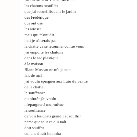
l'affolement de Blanc Museau
les chatons mouillés
que j'ai recueillis dans le jardin
des Frédérique
qui ont osé
les arroser
mais qui m'ont dit
moi je n'oserais pas
la chatte va se retourner contre vous
j'ai emporté les chatons
dans le sac plastique
à la maison
Blanc Museau ne m'a jamais
fait de mal
j'ai voulu épargner aux fruiu du ventre
de la chatte
la souffrance
ou plutôt j'ai voulu
m'épargner à moi-même
la souffrance
de voir les chats grandir et souffrir
parce que tout ce qui naît
doit souffrir
comme dirait Ireninha