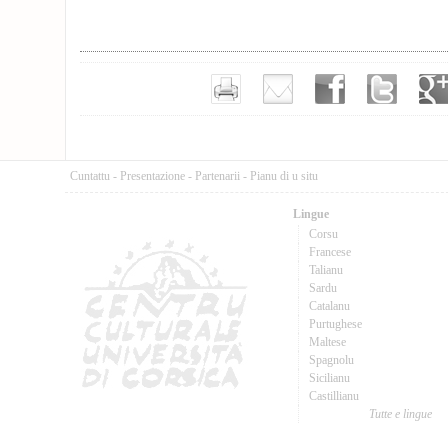
Cuntattu
-
Presentazione
-
Partenarii
-
Pianu di u situ
Lingue
Corsu
Francese
Talianu
Sardu
Catalanu
Purtughese
Maltese
Spagnolu
Sicilianu
Castillianu
Tutte e lingue