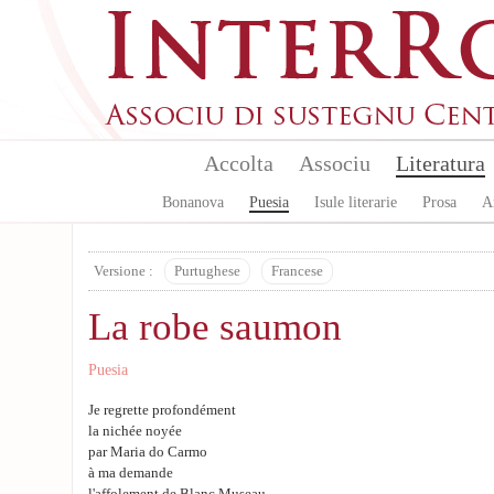
Skip to main content
Accolta
Associu
Literatura
Bonanova
Puesia
Isule literarie
Prosa
A
Versione :
Purtughese
Francese
La robe saumon
Puesia
Je regrette profondément
la nichée noyée
par Maria do Carmo
à ma demande