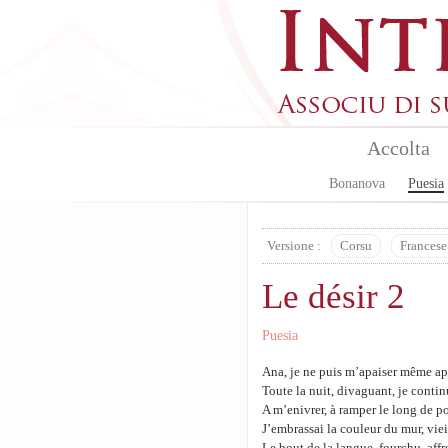
Skip to main content
Accolta
Bonanova
Puesia
Versione :
Corsu
Francese
Le désir 2
Puesia
Ana, je ne puis m’apaiser même apr
Toute la nuit, divaguant, je continu
A m’enivrer, à ramper le long de po
J’embrassai la couleur du mur, viei