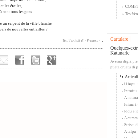
onta l’imposture de l’aurore,
et les étoiles,
COMPI
où sont tous les gens
Tes frèr
e un serpent de la ville blanche
vers de nouvelles entrailles ?
Cartulare
Tutti l'articuli di « Francese »
Quelques-extr
Katunaric
Avemu digià pre
pueta cruatu di p
Articuli
U lupu :
Introitu
A natura
Prima à 
Iddu è i
A cummu
Strisci 
A talpa