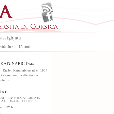
assighjata
vità altre
L'autori
KATUNARIC Drazen
Dražen Katunarić est né en 1954
à Zagreb où il a effectué ses
études...
i scritti
ZAGREB: PUESIA CORSA IN
A L'EDIZIONE LITTERIS
ur le Web
e