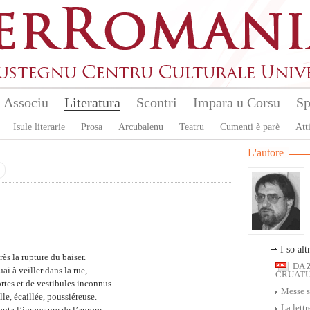
Associu
Literatura
Scontri
Impara u Corsu
Sp
Isule literarie
Prosa
Arcubalenu
Teatru
Cumenti è parè
Atti
L'autore
I so altr
ès la rupture du baiser.
DA 
ai à veiller dans la rue,
CRUATU 
rtes et de vestibules inconnus.
Messe s
lle, écaillée, poussiéreuse.
La lettr