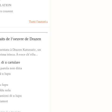
LATION
es courent
Tutti l'autori
aits de l‘oeuvre de Drazen
sentatu à Drazen Katunaric, un
rima trinca. A voce ch’ellu...
 di u cartulare
 parola non ditta
 à u lupu
u lupu
ddu solu
nioni di u lupu
d'amori