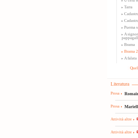
U celu s
Tarra
Cadastr
Cadastr
Puema s
A signor
pappagal
Brama
Brama 2
A falata
Quel
Literatura
Prosa
Romain
Prosa
Mariel
Attività altre
Attività altre