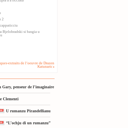
upra à a ricciata
u
u 2
cappaticciu
a Bjelohradski si basgia u
lu
ques-extraits de l‘oeuvre de Drazen
Katunaric
 Gary, penseur de l’imaginaire
le Clementi
U rumanzu Pirandellianu
“L’ochju di un rumanzu”