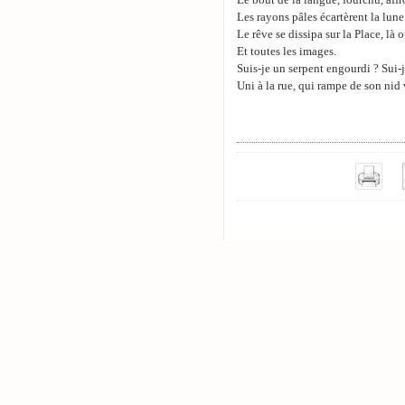
Le bout de la langue, fourchu, affr
Les rayons pâles écartèrent la lune 
Le rêve se dissipa sur la Place, là 
Et toutes les images.
Suis-je un serpent engourdi ? Sui-j
Uni à la rue, qui rampe de son nid 