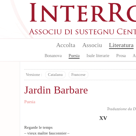
Skip to main content
Accolta
Associu
Literatura
Bonanova
Puesia
Isule literarie
Prosa
A
Versione :
Catalanu
Francese
Jardin Barbare
Puesia
Traduzzione da
D
XV
Regarde le temps
– vieux maître fauconnier –