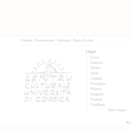
Cuntattu
-
Presentazione
-
Partenarii
-
Pianu di u situ
Lingue
Corsu
Francese
Talianu
Sardu
Catalanu
Purtughese
Maltese
Spagnolu
Sicilianu
Castillianu
Tutte e lingue
Réa