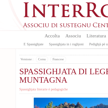
Skip to main content
Accolta
Associu
Literatura
E Spassighjate
Spassighjata in i rughjoni
Pedighjà pè u
Versione :
Corsu
Francese
SPASSIGHJATA DI LEG
MUNTAGNA
Spassighjata literarie è pedagogiche