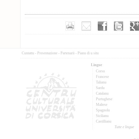
Cuntattu
-
Presentazione
-
Partenarii
-
Pianu di u situ
Lingue
Corsu
Francese
Talianu
Sardu
Catalanu
Purtughese
Maltese
Spagnolu
Sicilianu
Castillianu
Tutte e lingue