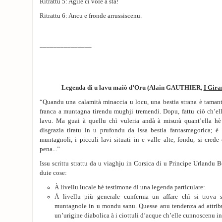
Ritrattu 5: Agile ci vole à stà!
Ritrattu 6: Ancu e fronde arrussiscenu.
_______________
Legenda di u lavu mai
ò
d
’
Oru (Alain GAUTHIER,
I Gira
“Quandu una calamità minaccia u locu, una bestia strana è tamant
franca a muntagna tirendu mughji tremendi. Dopu, fattu ciò ch’ell
lavu. Ma guai à quellu chì vuleria andà à misurà quant’ella hè
disgrazia tiratu in u prufondu da issa bestia fantasmagorica; è 
muntagnoli, i picculi lavi situati in e valle alte, fondu, si cre
pena...”
Issu scrittu strattu da u viaghju in Corsica di u Principe Urlandu 
duie cose:
À livellu lucale hè testimone di una legenda particulare:
À livellu più generale cunferma un affare chì si trova
muntagnole in u mondu sanu. Quesse anu tendenza ad attribu
un’urigine diabolica à i ciottuli d’acque ch’elle cunnoscenu in