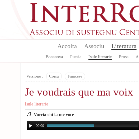
Skip to main content
Accolta
Associu
Literatura
Bonanova
Puesia
Isule literarie
Prosa
A
Versione :
Corsu
Francese
Je voudrais que ma voix
Isule literarie
Vurria chì la me voce
00:00