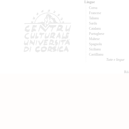
Lingue
Corsu
Francese
Talianu
Sardu
Catalanu
Purtughese
Maltese
Spagnolu
Sicilianu
Castillianu
Tutte e lingue
Réa