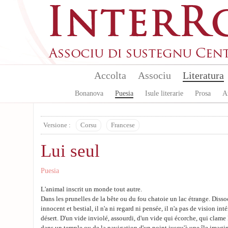
Skip to main content
Accolta
Associu
Literatura
Bonanova
Puesia
Isule literarie
Prosa
A
Versione :
Corsu
Francese
Lui seul
Puesia
L'animal inscrit un monde tout autre.
Dans les prunelles de la bête ou du fou chatoie un lac étrange. Dissoc
innocent et bestial, il n'a ni regard ni pensée, il n'a pas de vision inté
désert. D'un vide inviolé, assourdi, d'un vide qui écorche, qui cla