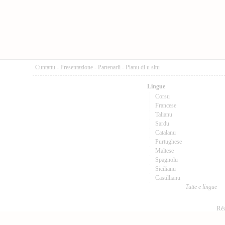
Cuntattu
-
Presentazione
-
Partenarii
-
Pianu di u situ
Lingue
Corsu
Francese
Talianu
Sardu
Catalanu
Purtughese
Maltese
Spagnolu
Sicilianu
Castillianu
Tutte e lingue
Réa