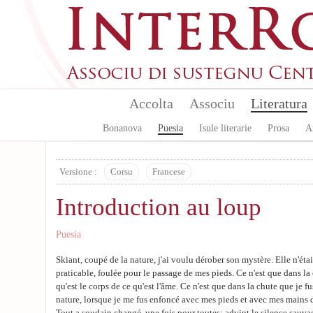
Skip to main content
Accolta
Associu
Literatura
Bonanova
Puesia
Isule literarie
Prosa
A
Versione :
Corsu
Francese
Introduction au loup
Puesia
Skiant, coupé de la nature, j'ai voulu dérober son mystère. Elle n'éta
praticable, foulée pour le passage de mes pieds. Ce n'est que dans la
qu'est le corps de ce qu'est l'âme. Ce n'est que dans la chute que je fu
nature, lorsque je me fus enfoncé avec mes pieds et avec mes mains d