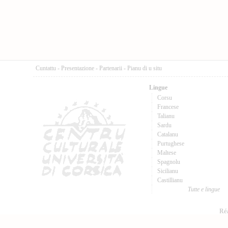
Cuntattu
-
Presentazione
-
Partenarii
-
Pianu di u situ
Lingue
Corsu
Francese
Talianu
Sardu
Catalanu
Purtughese
Maltese
Spagnolu
Sicilianu
Castillianu
Tutte e lingue
Réa