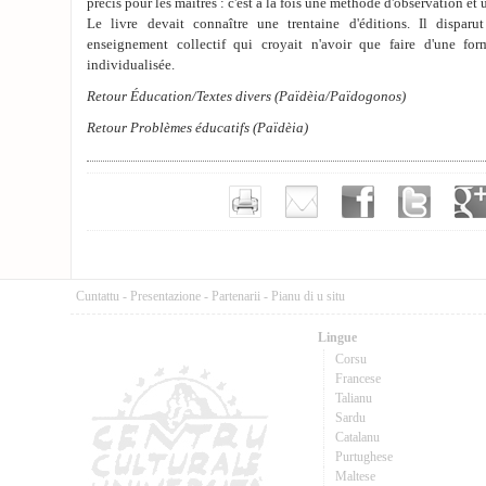
précis pour les maîtres : c'est à la fois une méthode d'observation et
Le livre devait connaître une trentaine d'éditions. Il disparu
enseignement collectif qui croyait n'avoir que faire d'une for
individualisée.
Retour Éducation/Textes divers (Païdèia/Païdogonos)
Retour Problèmes éducatifs (Païdèia)
Cuntattu
-
Presentazione
-
Partenarii
-
Pianu di u situ
Lingue
Corsu
Francese
Talianu
Sardu
Catalanu
Purtughese
Maltese