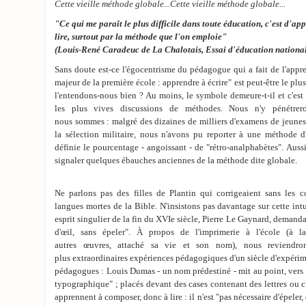
Cette vieille méthode globale...Cette vieille méthode globale...
"Ce qui me paraît le plus difficile dans toute éducation, c'est d'ap
lire, surtout par la méthode que l'on emploie"
(Louis-René Caradeuc de La Chalotais, Essai d'éducation national
Sans doute est-ce l'égocentrisme du pédagogue qui a fait de l'appre
majeur de la première école : apprendre à écrire" est peut-être le plus 
l'entendons-nous bien ? Au moins, le symbole demeure-t-il et c'est
les plus vives discussions de méthodes. Nous n'y pénétrer
nous sommes : malgré des dizaines de milliers d'examens de jeunes 
la sélection militaire, nous n'avons pu reporter à une méthode d'
définie le pourcentage - angoissant - de "rétro-analphabètes". Aus
signaler quelques ébauches anciennes de la méthode dite globale.
Ne parlons pas des filles de Plantin qui corrigeaient sans les 
langues mortes de la Bible. N'insistons pas davantage sur cette intu
esprit singulier de la fin du XVIe siècle, Pierre Le Gaynard, demandan
d'œil, sans épeler". À propos de l'imprimerie à l'école (à la
autres œuvres, attaché sa vie et son nom), nous reviendro
plus extraordinaires expériences pédagogiques d'un siècle d'expérim
pédagogues : Louis Dumas - un nom prédestiné - mit au point, vers
typographique" ; placés devant des cases contenant des lettres ou ch
apprennent à composer, donc à lire : il n'est "pas nécessaire d'épeler, 