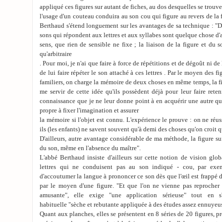
appliqué ces figures sur autant de fiches, au dos desquelles se trouven
l'usage d'un couteau conduira au son cou qui figure au revers de la fic
Berthaud s'étend longuement sur les avantages de sa technique : "D
sons qui répondent aux lettres et aux syllabes sont quelque chose d'ab
sens, que rien de sensible ne fixe ; la liaison de la figure et du 
qu'arbitraire
. Pour moi, je n'ai que faire à force de répétitions et de dégoût ni de l
de lui faire répéter le son attaché à ces lettres . Par le moyen des f
familiers, on charge la mémoire de deux choses en même temps, la fig
me servir de cette idée qu'ils possèdent déjà pour leur faire reten
connaissance que je ne leur donne point à en acquérir une autre qu
propre à fixer l'imagination et assurer
la mémoire si l'objet est connu. L'expérience le prouve : on ne réus
ils (les enfants) ne savent souvent qu'à demi des choses qu'on croit q
D'ailleurs, autre avantage considérable de ma méthode, la figure suf
du son, même en l'absence du maître".
L'abbé Berthaud insiste d'ailleurs sur cette notion de vision glob
lettres qui ne conduisent pas au son indiqué - cou, par exem
d'accoutumer la langue à prononcer ce son dès que l'œil est frappé d
par le moyen d'une figure. "Et que l'on ne vienne pas reprocher 
amusante", elle exige "une application sérieuse" tout en s
habituelle "sèche et rebutante appliquée à des études assez ennuyeu
Quant aux planches, elles se présentent en 8 séries de 20 figures, 