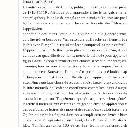
l'enfant sache écrire".
Un autre praticien, P. de Launay, publie, en 1741, un ouvrage prése
de 1713 à 1719 : Méthode pour apprendre à lire le français et le lat
naturel qu'on y fait plus de progrès en trois mois qu'en trois ans par
ladite méthode - qui reprend l'heureuse formule des "Messieu
l'appellation
phonétique des lettres - est-elle plus syllabique que globale ; mais 
doit lire (tôt et beaucoup) "sans attendre qu'il sache entièrement épe
la fois avec l'usage" : la troisième leçon comprend les mots cerfeuil, 
L'apport de l'abbé Berthaud sera plus riche encore. En 1744, il pub
du nouveau quadrille des enfants, nouvelle méthode pour apprendre
figures dont les objets familiers aux enfants servent à imprimer, en
mémoire, tous les sons et toutes les syllabes de la langue. Dès l'abo
qui annoncent Rousseau, l'auteur s'en prend aux méthodes d'app
techniquement, c'est jouer la difficulté que d'apprendre à lire à pa
eux-mêmes quelque chose de rebutant et d'épineux" ; psychologique
la suite naturelle de l'enfance contribuent encore beaucoup à augmen
appuie son propos, dit-il, sur "les réflexions que j'ai faites sur ces
- aussi bien que sur "l'expérience que j'ai acquise sur leur génie". 
légèreté si naturelle aux enfants en exigeant d'eux une application fr
des courbures de lettres, des mots et des sons, c'est vouloir forcer la n
Or, "en étudiant les figures dont on a rempli certains livres d'his
qu'en fixant l'imagination d'un enfant, elles l'amusent et l'instruis
idée. "J'ai fait graver les 160 objets dont les noms renferment ch