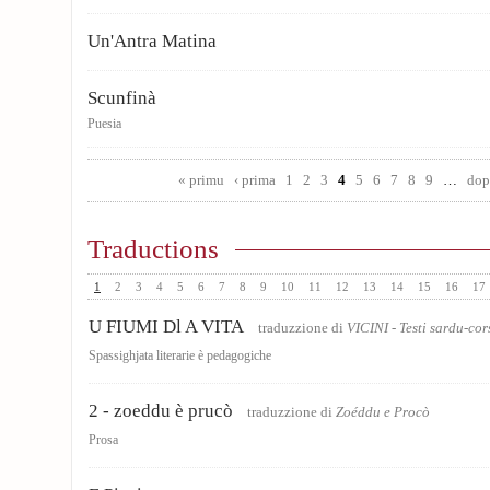
Un'Antra Matina
Scunfinà
Puesia
Pages
« primu
‹ prima
1
2
3
4
5
6
7
8
9
…
dop
Traductions
1
2
3
4
5
6
7
8
9
10
11
12
13
14
15
16
17
U FIUMI Dl A VITA
traduzzione di
VICINI - Testi sardu-co
Spassighjata literarie è pedagogiche
2 - zoeddu è prucò
traduzzione di
Zoéddu e Procò
Prosa