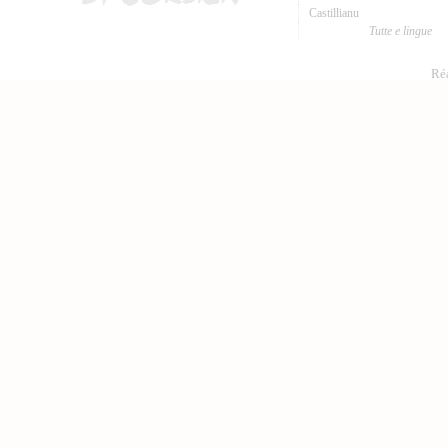
Castillianu
Tutte e lingue
Réa