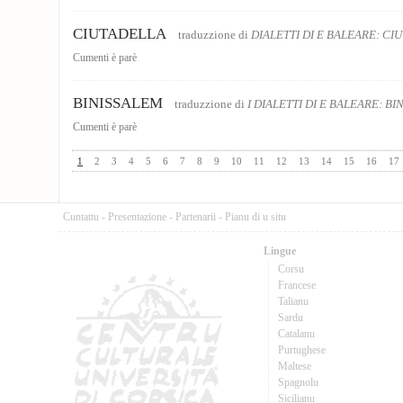
CIUTADELLA
traduzzione di
DIALETTI DI E BALEARE: CI
Cumenti è parè
BINISSALEM
traduzzione di
I DIALETTI DI E BALEARE: B
Cumenti è parè
1
2
3
4
5
6
7
8
9
10
11
12
13
14
15
16
17
Cuntattu
-
Presentazione
-
Partenarii
-
Pianu di u situ
Lingue
Corsu
Francese
Talianu
Sardu
Catalanu
Purtughese
Maltese
Spagnolu
Sicilianu