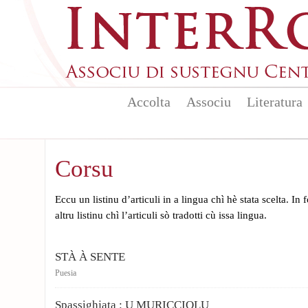
Aller au contenu principal
Accolta
Associu
Literatura
Corsu
Eccu un listinu d’articuli in a lingua chì hè stata scelta. In
altru listinu chì l’articuli sò tradotti cù issa lingua.
STÀ À SENTE
Puesia
Spassighjata : U MURICCIOLU