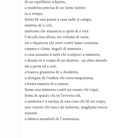
di un equilibriu schjettu,
a risidenza pricisa di un lumu sintitu
in u tempu.
Infini hè una patria a casa indù si campa,
simitria di u celi,
tarritoriu chì annuncia u spirà di a vita.
Calculà issa altura, un volumu di isula,
ed a chjarezza chì entri com'è lama custruita,
camara o clima, anguli di armunia ;
a casa annantu à tarra chì sculpisci a mimoria,
a durata in u corpu di un misteru : un altru mondu
trà a petra ed u soli,
a bianca giumitria di u disideriu,
u disegnu di l'ombra chì torra trasparenza,
a beata materia di a natura.
Semu una mimoria com'è un essaru chì s'apri,
fumu di spaziu chì in l'avvena stà,
a sumenta è u suchju di una casa chì hè un corpu,
una visioni chì nasci da indrentu, maghjina loscia
nustrali
a fabrica sensibuli di l’asistenzia.