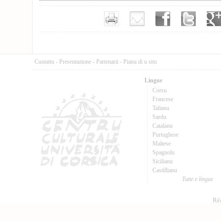
Cuntattu
-
Presentazione
-
Partenarii
-
Pianu di u situ
Lingue
Corsu
Francese
Talianu
Sardu
Catalanu
Purtughese
Maltese
Spagnolu
Sicilianu
Castillianu
Tutte e lingue
Réa