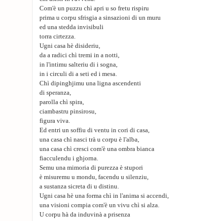
Com'è un puzzu chì apri u so fretu rispiru
prima u corpu sfrisgia a sinsazioni di un muru
ed una stedda invisibuli
torra cirtezza.
Ugni casa hè disideriu,
da a radici chì tremi in a notti,
in l'intimu salteriu di i sogna,
in i circuli di a seti ed i mesa.
Chì dipinghjimu una ligna ascendenti
di speranza,
parolla chì spira,
ciambastru pinsirosu,
figura viva.
Ed entri un soffiu di ventu in cori di casa,
una casa chì nasci trà u corpu è l'alba,
una casa chì cresci com'è una ombra bianca
fiacculendu i ghjorna.
Semu una mimoria di purezza è stupori
è misuremu u mondu, facendu u silenziu,
a sustanza sicreta di u distinu.
Ugni casa hè una forma chì in l'anima si accendi,
una visioni compia com'è un vivu chì si alza.
U corpu hà da induvinà a prisenza