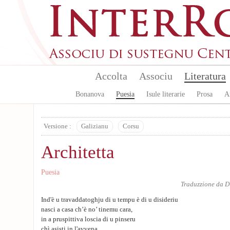
Aller au contenu principal
Accolta
Associu
Literatura
Bonanova
Puesia
Isule literarie
Prosa
A
Versione :
Galizianu
Corsu
Architetta
Puesia
Traduzzione da
D
Ind'è u travaddatoghju di u tempu è di u disideriu
nasci a casa ch’è no’ tinemu cara,
in a pruspittiva loscia di u pinseru
chì asisti in l'avvena.