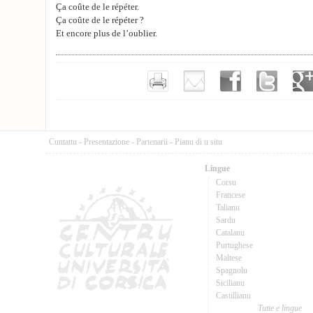
Ça coûte de le répéter.
Ça coûte de le répéter ?
Et encore plus de l’oublier.
Cuntattu
-
Presentazione
-
Partenarii
-
Pianu di u situ
Lingue
Corsu
Francese
Talianu
Sardu
Catalanu
Purtughese
Maltese
Spagnolu
Sicilianu
Castillianu
Tutte e lingue