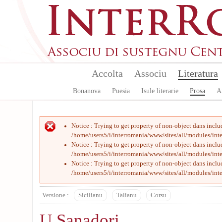
Aller au contenu principal
Accolta
Associu
Literatura
Bonanova
Puesia
Isule literarie
Prosa
A
Message d'erreur
Notice
: Trying to get property of non-object dans
inclu
/home/users5/i/interromania/www/sites/all/modules/int
Notice
: Trying to get property of non-object dans
inclu
/home/users5/i/interromania/www/sites/all/modules/int
Notice
: Trying to get property of non-object dans
inclu
/home/users5/i/interromania/www/sites/all/modules/int
Versione :
Sicilianu
Talianu
Corsu
U Sanadori