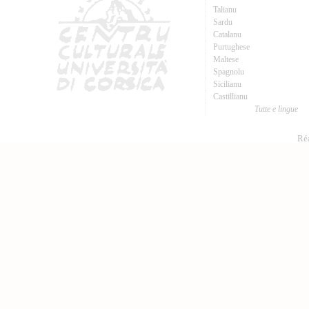
Talianu
Sardu
Catalanu
Purtughese
Maltese
Spagnolu
Sicilianu
Castillianu
Tutte e lingue
Réa