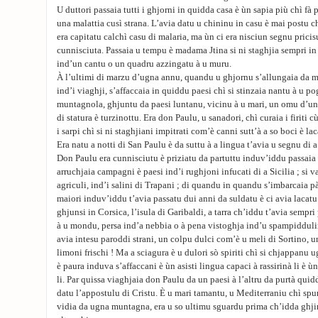
U duttori passaia tutti i ghjorni in quidda casa è ùn sapia più chì fà
una malattia cusì strana. L’avia datu u chininu in casu è mai postu chì
era capitatu calchì casu di malaria, ma ùn ci era nisciun segnu prici
cunnisciuta. Passaia u tempu è madama Jtina si ni staghjia sempri in
ind’un cantu o un quadru azzingatu à u muru.
À l’ultimi di marzu d’ugna annu, quandu u ghjornu s’allungaia da m
ind’i viaghji, s’affaccaia in quiddu paesi chì si stinzaia nantu à u po
muntagnola, ghjuntu da paesi luntanu, vicinu à u mari, un omu d’una
di statura è turzinottu. Era don Paulu, u sanadori, chì curaia i firiti 
i sarpi chì si ni staghjiani impitrati com’è canni sutt’à a so boci è l
Era natu a notti di San Paulu è da suttu à a lingua t’avia u segnu di a
Don Paulu era cunnisciutu è priziatu da partuttu induv’iddu passaia 
arruchjaia campagni è paesi ind’i rughjoni infucati di a Sicilia ; si va
agriculi, ind’i salini di Trapani ; di quandu in quandu s’imbarcaia pà
maiori induv’iddu t’avia passatu dui anni da suldatu è ci avia lacatu 
ghjunsi in Corsica, l’isula di Garibaldi, a tarra ch’iddu t’avia sempr
à u mondu, persa ind’a nebbia o à pena vistoghja ind’u spampidduli
avia intesu paroddi strani, un colpu dulci com’è u meli di Sortino, u
limoni frischi ! Ma a sciagura è u dulori sò spiriti chì si chjappanu
è paura induva s’affaccani è ùn asisti lingua capaci à rassirinà li è ù
li. Par quissa viaghjaia don Paulu da un paesi à l’altru da purtà qui
datu l’appostulu di Cristu. È u mari tamantu, u Mediterraniu chì spun
vidia da ugna muntagna, era u so ultimu sguardu prima ch’idda ghjir