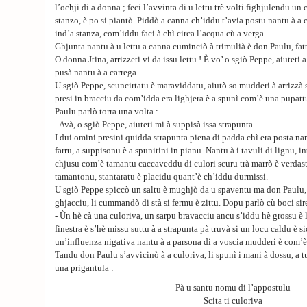
l’ochji di a donna ; feci l’avvinta di u lettu trè volti fighjulendu un
stanzo, è po si piantò. Piddò a canna ch’iddu t’avia postu nantu à 
ind’a stanza, com’iddu faci à chì circa l’acqua cù a verga.
Ghjunta nantu à u lettu a canna cuminciò à trimulià è don Paulu, fatta 
O donna Jtina, arrizzeti vi da issu lettu ! È vo’ o sgiò Peppe, aiuteti 
pusà nantu à a carrega.
U sgiò Peppe, scuncirtatu è maraviddatu, aiutò so mudderi à arrizzà s
presi in bracciu da com’idda era lighjera è a spunì com’è una pupatt
Paulu parlò torra una volta :
- Avà, o sgiò Peppe, aiuteti mi à suppisà issa strapunta.
I dui omini presini quidda strapunta piena di padda chì era posta nant
farru, a suppisonu è a spunitini in pianu. Nantu à i tavuli di lignu, in
chjusu com’è tamantu caccaveddu di culori scuru trà marrò è verdastr
tamantonu, stantaratu è placidu quant’è ch’iddu durmissi.
U sgiò Peppe spiccò un saltu è mughjò da u spaventu ma don Paulu,
ghjacciu, li cummandò di stà si fermu è zittu. Dopu parlò cù boci sir
- Ùn hè cà una culoriva, un sarpu bravacciu ancu s’iddu hè grossu è l
finestra è s’hè missu suttu à a strapunta pà truvà si un locu caldu è 
un’influenza nigativa nantu à a parsona di a voscia mudderi è com’è 
Tandu don Paulu s’avvicinò à a culoriva, li spunì i mani à dossu, a 
una prigantula :
Pà u santu nomu di l’appostulu
Scita ti culoriva