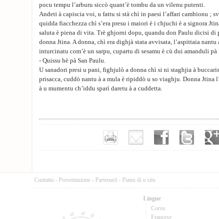
pocu tempu l’arburu siccò quant’è tombu da un vilenu putenti.
Andeti à capiscia voi, u fattu si stà chì in paesi l’affari cambionu ;
quidda fiacchezza chì s’era presu i maiori è i chjuchi è a signora Jti
saluta è piena di vita. Trè ghjorni dopu, quandu don Paulu dicisi di p
donna Jtina. A donna, chì era dighjà stata avvisata, l’aspittaia nantu
inturcinatu com’è un sarpu, cupartu di sesamu è cù dui amanduli pà l
- Quissu hè pà San Paulu.
U sanadori presi u pani, fighjulò a donna chì si ni staghjia à buccaris
prisacca, cuddò nantu à a mula è ripiddò u so viaghju. Donna Jtina 
à u mumentu ch’iddu sparì daretu à a cuddetta.
Cuntattu
-
Presentazione
-
Partenarii
-
Pianu di u situ
Lingue
Corsu
Francese