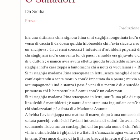
Da Sicilia
Prosa
Traduzzione
Era una sittimana chì a signora Jtina si ni staghjia longutirata ind’u s
versu di caccià li da dossu quidda fribbaredda chì l’avia siccatu a 
un’anchjuva ; ùn ci erani sbuccati l’infusioni d’arbidduli priparati d
chì staghjiani ind’u cunventu for di paesi ; à nudda era ghjuvatu u 
di u duttori ; è mancu avia avutu effettu quiddu brudareddu schivizz
staghjia ind’a casa zeppa à fantomachi chì a notti ci vuculaiani i «
Si ni staghjia madama Jtina stracquata in lettu, senza manghjà è senz
com’aspittendu a santa morti o com’è impetrata da a paura ; muvia so
accumpagnendu ind’a stanza i pass’è veni di u maritu è di a suredda
primurosa chì li barabattulaia à cantu com’è un calavronu.
Si ni staghjia madama Jtina stracquata in lettu, sutt’à una pila di cup
linzuleddi è mantiddetti ; è nantu à una strapunta ingunfiata com’è 
chì sbulazzaiani pà a festa di a Madonna Assunta.
A frebba l’avia chjappa una matina di marzu, dopu à una nuttaccia di 
scitata parechji volti è chì l’aviani intrusciata di sudori. Ùn avia nè 
scummodu fisicu ma un curciaghjini chì ùn purtaia nomu è chì l’ublig
vinia a trimuledda à i ghjambi è u fiatu li s’amuzzaia ugna volta ch
in tarra. S’era ancu dicisu di fà li fà i so bisogni in lettu è d’ùn mova