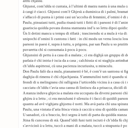
altru chjassu.
Ghjunsi, com’idda si cuntaia, à l’ultimi di marzu nantu à una mula c
à casgi è ciacci. Ghjunsi com’è Ghjesù a duminica di i palmi, bramat
s’affaccò di punta à i primi casi un’accolta di femmini, d’omini è di z
Paulu, pinsaiani tutti, pudia risanà tutti i firiti di i parsoni è di l’an
guariscia quidda povara donna stantarata ind’u so lettu dipoi quidic
Ùn li detini mancu u tempu di rifiatà ; trascinendu si a mula à via d
unipochi d’omini li cuntonu i fatti : in chì modu un versu losciu los
parsoni in paesi è, supra à tuttu, u prigonu, par san Paulu u so prutitt
puvaretta chì si cunsumaia à pocu à pocu.
Ghjunsini di pettu à a casa di a malata ; ci era dighjà un gruppu di d
parlaia è chì intria è iscia da a casa ; calchissia si ni staghjia arrimb
ch’iddu aspittessi, cù una pacienza incuriusita, u miraculu.
Don Paulu falò da a mula, pianamenti è bè, è com’è un santonu si fig
daghjia di rimenu è chì chjachjaraia. S’ammutulini tutti è quandu si s
frondi di u melingranu chì ralligraia l’urticeddu vicinu à a casa cù i 
cacciatu ch’iddu t’avia una canna di lintiscu da a prisacca, dicidì di f
A stanza induva ghjecia a malata era uccupata da diversi parsoni chì 
ghjiru à u lettu ; ci era mezulumi è silenziu è i facci di quiddi parson
quantu ad avè vighjatu ghjornu è notti. Ma avà paria chì una spiranz
Paulu, una vintata d’aria frisca vinia à caccià u sisu di quidda camar
U sanadori, cù u bracciu, feci segnu à tutti di parta da quidda stanza 
Jtina fù cuncessu di stà. Quand’iddi funi tutti isciuti è ch’idda fù ch
s’avvicinò à u lettu, tuccò a mani di a malata, tuccò a strapunta è p