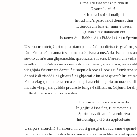
U mali di issa stanza pidda lu
E porta lu cù tè ;
Chjama i spiriti maligni
Intruti ind’a parsona di donna Jtina
E quiddi chì fora ghjirani u paesi.
Quissa a ti cummandu eiu
In nomu di u Babbu, di u Fiddolu è di u Spiritu
U sarpu trinnicò, à principiu pianu pianu è dopu dicisu è sgualtru ; si
Don Paulu, cù a canna tesa in manu è pisata à mez’aria, iscì da a stan
suvitò com’è una ghjacaredda, ipnutizata è loscia. L’aienti chì vidia 
scialbidu com’idda casca i notti di luna piena ; spavintata, maravidda
viaghjaia frasturnata daretu à u sarpu è à pocu à pocu si furmò una s
donni è di ziteddi, di ghjatti è di ghjacari è ùn si sà quant’altri anima
Paulu viaghjaia in testa, cù a canna pisata chì ni paria un maestru di
mondu viaghjaia quidda prucissiò longa è silinziosa. Ghjunti for di 
vultò di pettu à a culoriva è dissi :
O sarpu senz’ossi è senza narbi
In ghjiru à issa fica, ti cummandu,
Spiritu avvilinatu da a culoriva
Inturcinighja ti è stà appiccicatu.
U sarpu s’atturcinò à l’arburu, ni cuprì guasgi u troncu sanu è quand
fecini cà unu i frondi di a fica cumincionu à inciaddiscia è ad appassi