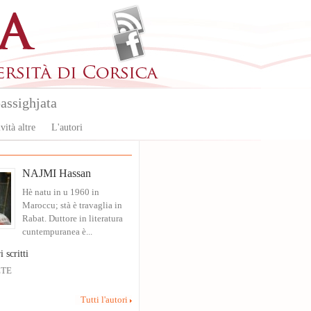
assighjata
vità altre
L'autori
NAJMI Hassan
Hè natu in u 1960 in
Maroccu; stà è travaglia in
Rabat. Duttore in literatura
cuntempuranea è...
i scritti
ETE
Tutti l'autori