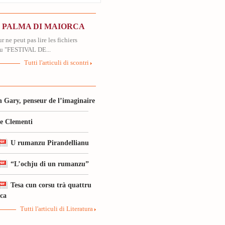
N PALMA DI MAIORCA
r ne peut pas lire les fichiers
u "FESTIVAL DE...
Tutti l'articuli di scontri
 Gary, penseur de l’imaginaire
le Clementi
U rumanzu Pirandellianu
“L’ochju di un rumanzu”
Tesa cun corsu trà quattru
ica
Tutti l'articuli di Literatura