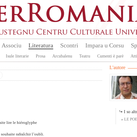
Associu
Literatura
Scontri
Impara u Corsu
Sp
Isule literarie
Prosa
Arcubalenu
Teatru
Cumenti è parè
Atti
L'autore
I so altr
LE PO
aite lire le hiéroglyphe
 souhaite rafraîchir l’oubli.