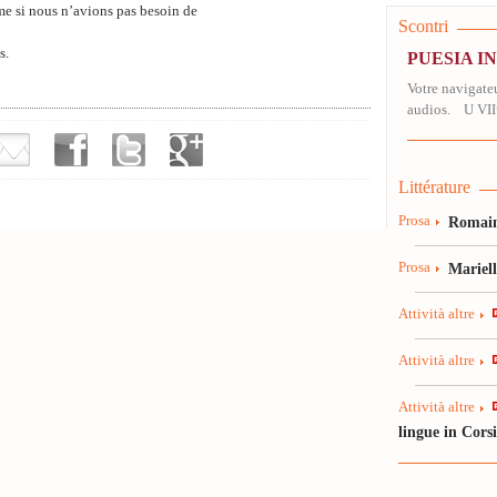
mme si nous n’avions pas besoin de
Scontri
s.
PUESIA I
Votre navigateu
audios. U VII
Littérature
Prosa
Romain
Prosa
Mariel
Attività altre
Attività altre
Attività altre
lingue in Cors