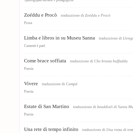
Spassighjata literarie è pedagogiche
Zoéddu e Procò
traduzzione di
Zoéddu e Procò
Prosa
Limba e libros in su Museu Sanna
traduzzione di
Llengu
Cumenti è parè
Come brace soffiata
traduzzione di
Che brusta buffadda
Puesia
Vivere
traduzzione di
Campà
Puesia
Estate di San Martino
traduzzione di
Istaddiali di Santu M
Puesia
Una rete di tempo infinito
traduzzione di
Una rezza di te