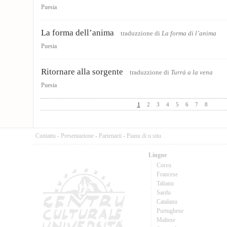
Puesia
La forma dell’anima
traduzzione di
La forma di l’anima
Puesia
Ritornare alla sorgente
traduzzione di
Turrà a la vena
Puesia
1
2
3
4
5
6
7
8
Cuntattu
-
Presentazione
-
Partenarii
-
Pianu di u situ
Lingue
Corsu
Francese
Talianu
Sardu
Catalanu
Purtughese
Maltese