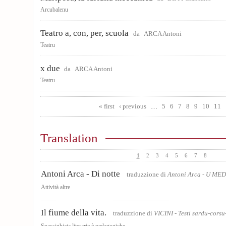
Arcubalenu
Teatro a, con, per, scuola
da
ARCA Antoni
Teatru
x due
da
ARCA Antoni
Teatru
Pages
« first
‹ previous
…
5
6
7
8
9
10
11
Translation
1
2
3
4
5
6
7
8
Antoni Arca - Di notte
traduzzione di
Antoni Arca - U M
Attività altre
Il fiume della vita.
traduzzione di
VICINI - Testi sardu-corsu