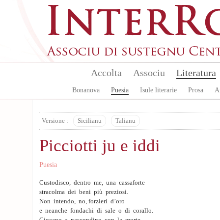
Skip to main content
Accolta
Associu
Literatura
Bonanova
Puesia
Isule literarie
Prosa
A
Versione :
Sicilianu
Talianu
Picciotti ju e iddi
Puesia
Custodisco, dentro me, una cassaforte
stracolma dei beni più preziosi.
Non intendo, no, forzieri d’oro
e neanche fondachi di sale o di corallo.