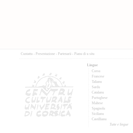
Cuntattu
-
Presentazione
-
Partenarii
-
Pianu di u situ
Lingue
Corsu
Francese
Talianu
Sardu
Catalanu
Purtughese
Maltese
Spagnolu
Sicilianu
Castillianu
Tutte e lingue