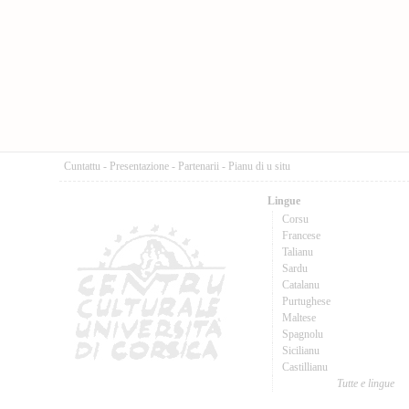
Cuntattu
-
Presentazione
-
Partenarii
-
Pianu di u situ
Lingue
Corsu
Francese
Talianu
Sardu
Catalanu
Purtughese
Maltese
Spagnolu
Sicilianu
Castillianu
Tutte e lingue