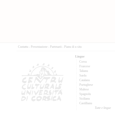
Cuntattu
-
Presentazione
-
Partenarii
-
Pianu di u situ
Lingue
Corsu
Francese
Talianu
Sardu
Catalanu
Purtughese
Maltese
Spagnolu
Sicilianu
Castillianu
Tutte e lingue