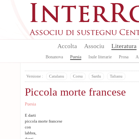
Skip to main content
Accolta
Associu
Literatura
Bonanova
Puesia
Isule literarie
Prosa
A
Versione :
Catalanu
Corsu
Sardu
Talianu
Piccola morte francese
Puesia
E darti
piccola morte francese
con
labbra,