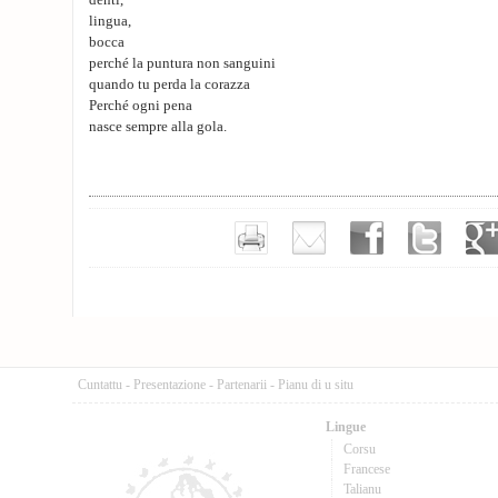
denti,
lingua,
bocca
perché la puntura non sanguini
quando tu perda la corazza
Perché ogni pena
nasce sempre alla gola.
Cuntattu
-
Presentazione
-
Partenarii
-
Pianu di u situ
Lingue
Corsu
Francese
Talianu