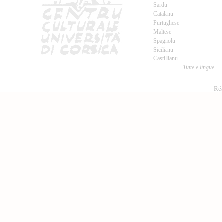
Sardu
Catalanu
Purtughese
Maltese
Spagnolu
Sicilianu
Castillianu
Tutte e lingue
Réa