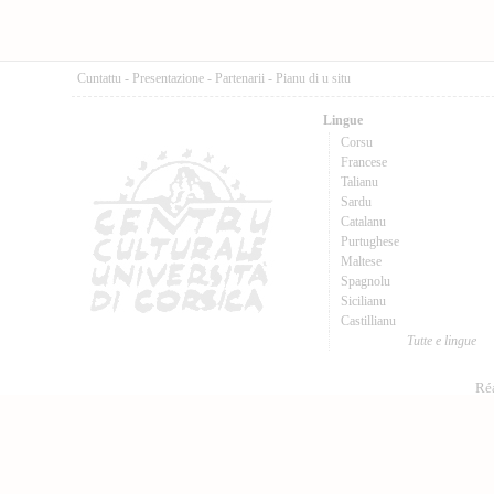
Cuntattu
-
Presentazione
-
Partenarii
-
Pianu di u situ
Lingue
Corsu
Francese
Talianu
Sardu
Catalanu
Purtughese
Maltese
Spagnolu
Sicilianu
Castillianu
Tutte e lingue
Réa