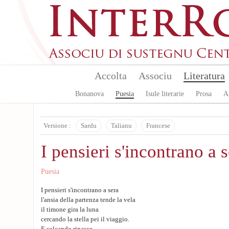
Skip to main content
Accolta
Associu
Literatura
Bonanova
Puesia
Isule literarie
Prosa
A
Versione :
Sardu
Talianu
Francese
I pensieri s'incontrano a 
Puesia
I pensieri s'incontrano a sera
l'ansia della partenza tende la vela
il timone gira la luna
cercando la stella pei il viaggio.