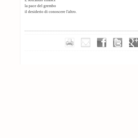
E solcando rinasce
la pace del grembo
il desiderio di conoscere l'altro.