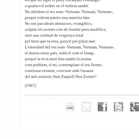
res que no sigui el puny encalçant l'estranger
a qualsevol indret on el trobem també.
No oblidem el teu nom -Vietnam, Vietnam, Vietnam-,
perquè tothom pateix una mateixa fam.
No són pas ideals abstractes, evangèlics,
colpint els nostres cors de bondat prou modèlics,
sinó una certitud de vergonya total
pel futur que tu tens, punyit pel pitjor mal.
L'estendard del teu nom -Vietnam, Vietnam, Vietnam-,
el durem sense pals, indòcil com el llamp,
perquè la teva mort fóra també la nostra:
com podríem, si no, contemplant el teu llostre,
continuar existint, conviure amb l'assassí
del més autèntic fruit d'aquell Nou Existir?
(1967)