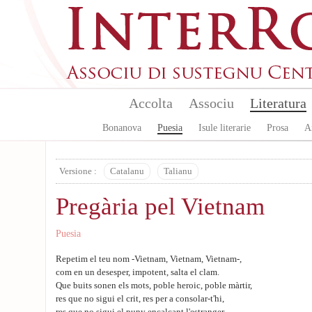
Skip to main content
Accolta
Associu
Literatura
Bonanova
Puesia
Isule literarie
Prosa
A
Versione :
Catalanu
Talianu
Pregària pel Vietnam
Puesia
Repetim el teu nom -Vietnam, Vietnam, Vietnam-,
com en un desesper, impotent, salta el clam.
Que buits sonen els mots, poble heroic, poble màrtir,
res que no sigui el crit, res per a consolar-t'hi,