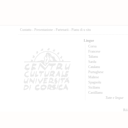
Cuntattu
-
Presentazione
-
Partenarii
-
Pianu di u situ
Lingue
Corsu
Francese
Talianu
Sardu
Catalanu
Purtughese
Maltese
Spagnolu
Sicilianu
Castillianu
Tutte e lingue
Réa