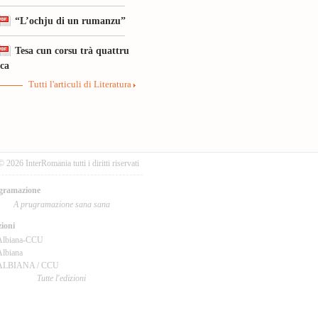
“L’ochju di un rumanzu”
Tesa cun corsu trà quattru
ica
Tutti l'articuli di Literatura
© 2026 InterRomania tutti i diritti riservati
gramazione
A prugramazione sana sana
ioni
Albiana-CCU
lbiana
ALBIANA / CCU
Tutte l'edizioni