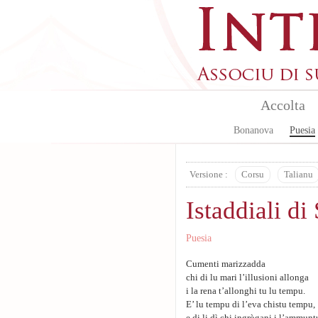
Skip to main content
Accolta
Bonanova
Puesia
Versione :
Corsu
Talianu
Istaddiali di
Puesia
Cumenti marizzadda
chi di lu mari l’illusioni allonga
i la rena t’allonghi tu lu tempu.
E’ lu tempu di l’eva chistu tempu,