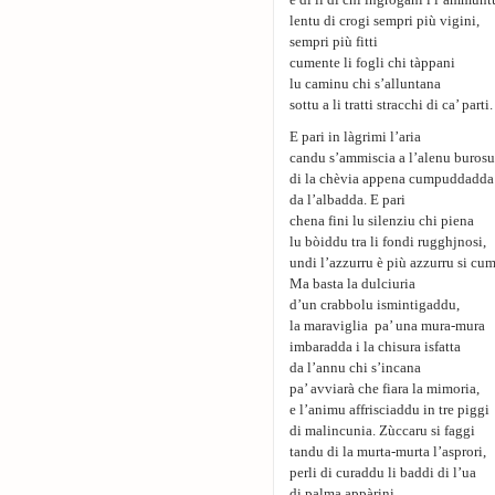
e di li dì chi ingrògani i l’ammunt
lentu di crogi sempri più vigini,
sempri più fitti
cumente li fogli chi tàppani
lu caminu chi s’alluntana
sottu a li tratti stracchi di ca’ parti.
E pari in làgrimi l’aria
candu s’ammiscia a l’alenu burosu
di la chèvia appena cumpuddadda
da l’albadda. E pari
chena fini lu silenziu chi piena
lu bòiddu tra li fondi rugghjnosi,
undi l’azzurru è più azzurru si cum
Ma basta la dulciuria
d’un crabbolu ismintigaddu,
la maraviglia pa’ una mura-mura
imbaradda i la chisura isfatta
da l’annu chi s’incana
pa’ avviarà che fiara la mimoria,
e l’animu affrisciaddu in tre piggi
di malincunia. Zùccaru si faggi
tandu di la murta-murta l’asprori,
perli di curaddu li baddi di l’ua
di palma appàrini