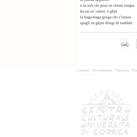
a lu soli chi puru in chistu tempu
ha un so’ calori, e ghjà
la baga-baga groga chi s’inruia
spagli in ghjru dìsigi di naddali.
Cuntattu
-
Presentazione
-
Partenarii
-
Pia