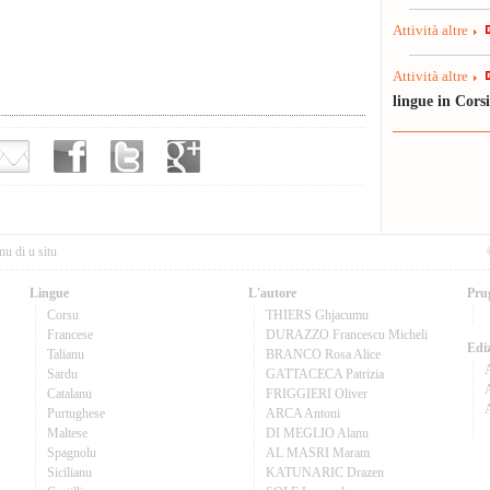
Attività altre
Attività altre
lingue in Cors
nu di u situ
Lingue
L'autore
Pru
Corsu
THIERS Ghjacumu
Francese
DURAZZO Francescu Micheli
Ediz
Talianu
BRANCO Rosa Alice
Sardu
GATTACECA Patrizia
A
Catalanu
FRIGGIERI Oliver
Purtughese
ARCA Antoni
Maltese
DI MEGLIO Alanu
Spagnolu
AL MASRI Maram
Sicilianu
KATUNARIC Drazen