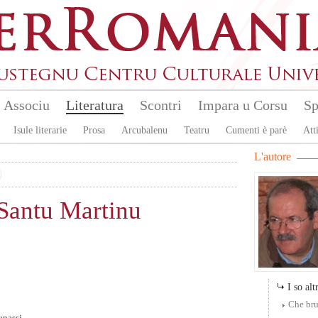
Associu
Literatura
Scontri
Impara u Corsu
Sp
Isule literarie
Prosa
Arcubalenu
Teatru
Cumenti è parè
Atti
L'autore
 Santu Martinu
I so altr
Che bru