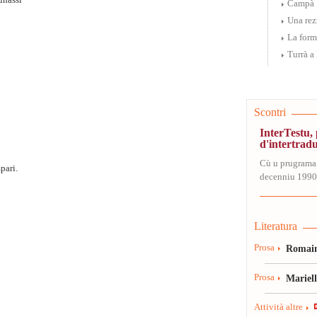
unassi
Campà
Una rez
La form
Turrà a
Scontri
InterTestu
d'intertrad
Cù u prugrama
pari.
decenniu 1990-
Literatura
Prosa
Romain
Prosa
Mariel
Attività altre