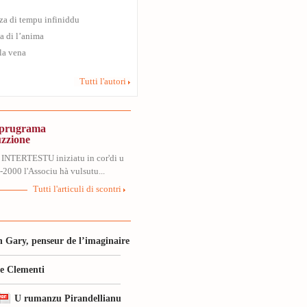
za di tempu infiniddu
a di l’anima
 la vena
Tutti l'autori
, prugrama
uzzione
 INTERTESTU iniziatu in cor'di u
2000 l'Associu hà vulsutu...
Tutti l'articuli di scontri
 Gary, penseur de l’imaginaire
le Clementi
U rumanzu Pirandellianu