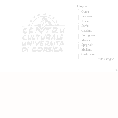
Lingue
Corsu
Francese
Talianu
Sardu
Catalanu
Purtughese
Maltese
Spagnolu
Sicilianu
Castillianu
Tutte e lingue
Réa