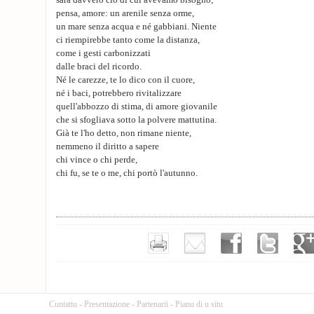
sarà davvero ciò di cui avevamo bisogno;
pensa, amore: un arenile senza orme,
un mare senza acqua e né gabbiani. Niente
ci riempirebbe tanto come la distanza,
come i gesti carbonizzati
dalle braci del ricordo.
Né le carezze, te lo dico con il cuore,
né i baci, potrebbero rivitalizzare
quell'abbozzo di stima, di amore giovanile
che si sfogliava sotto la polvere mattutina.
Già te l'ho detto, non rimane niente,
nemmeno il diritto a sapere
chi vince o chi perde,
chi fu, se te o me, chi portò l'autunno.
Cuntattu
-
Presentazione
-
Partenarii
-
Pianu di u situ