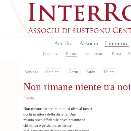
Skip to main content
Accolta
Associu
Literatura
Bonanova
Puesia
Isule literarie
Prosa
A
Versione :
Catalanu
Corsu
Sardu
Talianu
Non rimane niente tra noi
Puesia
Non rimane niente tra noialtri oltre al nostri
occhi in attesa della disfatta. Una
misura poco affidabile dove nessuno sa
chi vinca o perda. Forse niente