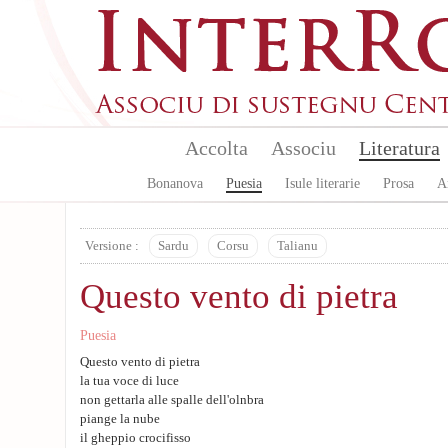
Skip to main content
Accolta
Associu
Literatura
Bonanova
Puesia
Isule literarie
Prosa
A
Versione :
Sardu
Corsu
Talianu
Questo vento di pietra
Puesia
Questo vento di pietra
la tua voce di luce
non gettarla alle spalle dell'olnbra
piange la nube
il gheppio crocifisso