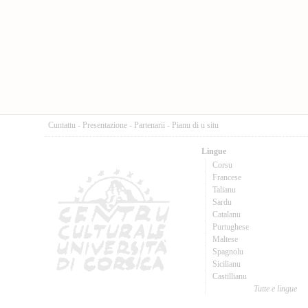
Cuntattu
-
Presentazione
-
Partenarii
-
Pianu di u situ
Lingue
Corsu
Francese
Talianu
Sardu
Catalanu
Purtughese
Maltese
Spagnolu
Sicilianu
Castillianu
Tutte e lingue