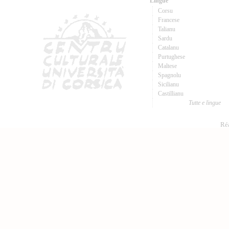
Lingue
Corsu
Francese
Talianu
Sardu
Catalanu
Purtughese
Maltese
Spagnolu
Sicilianu
Castillianu
Tutte e lingue
Réa