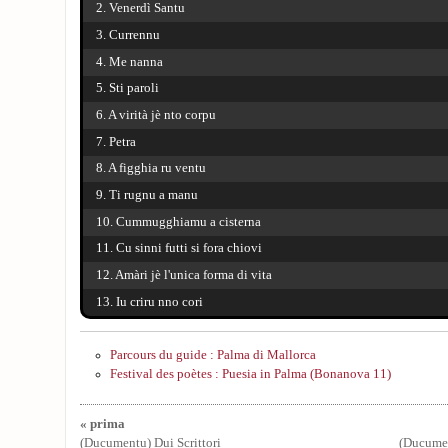
2. Venerdì Santu
3. Currennu
4. Me nanna
5. Sti paroli
6. A virità jè nto corpu
7. Petra
8. A figghia ru ventu
9. Ti rugnu a manu
10. Cummugghiamu a cisterna
11. Cu sinni futti si fora chiovi
12. Amàri jè l'unica forma di vita
13. Iu criru nno cori
Parcours du guide : Palma di Mallorca
Festival des poètes : Puesia in Palma (Bonanova 11)
« prima
(Ducumentu) Dui Scrittori
(Ducumen