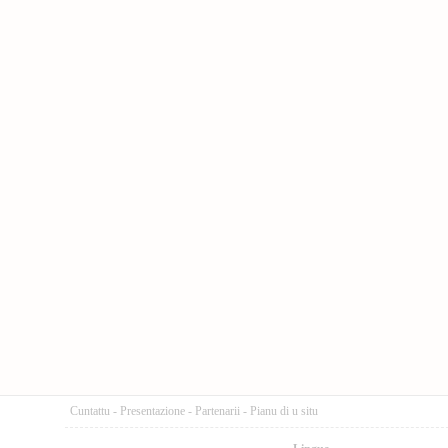
Cuntattu
-
Presentazione
-
Partenarii
-
Pianu di u situ