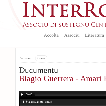
Aller au contenu principal
Accolta
Associu
Literatura
Versione :
Corsu
Ducumentu
Biagio Guerrera - Amari 
00:00
1. Sta arrivannu l'amuri