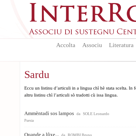
Skip to main content
Accolta
Associu
Literatura
Sardu
Eccu un listinu d’articuli in a lingua chì hè stata scelta. In
altru listinu chì l’articuli sò tradotti cù issa lingua.
Ammèntadi sos lampos
da
SOLE Leonardo
Puesia
Quande a lûxe...
da
ROMBI Bruno