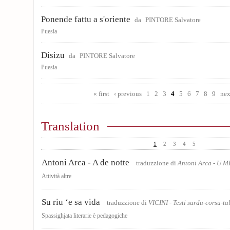
Ponende fattu a s'oriente
da
PINTORE Salvatore
Puesia
Disizu
da
PINTORE Salvatore
Puesia
Pages
« first
‹ previous
1
2
3
4
5
6
7
8
9
nex
Translation
1
2
3
4
5
Antoni Arca - A de notte
traduzzione di
Antoni Arca - U
Attività altre
Su riu ‘e sa vida
traduzzione di
VICINI - Testi sardu-corsu-ta
Spassighjata literarie è pedagogiche