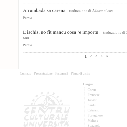
Arrumbada sa carena
traduzzione di
Adosat el cos
Puesia
L’ischis, no fit mancu cosa ‘e importu.
traduzzione di
tant.
Puesia
1
2
3
4
5
Cuntattu
-
Presentazione
-
Partenarii
-
Pianu di u situ
Lingue
Corsu
Francese
Talianu
Sardu
Catalanu
Purtughese
Maltese
Spagnolu