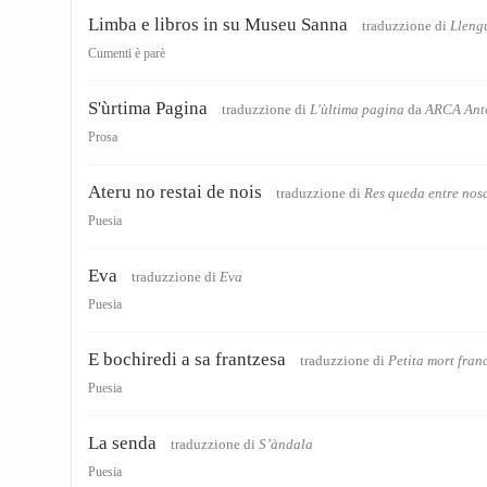
Limba e libros in su Museu Sanna
traduzzione di
Llengu
Cumenti è parè
S'ùrtima Pagina
traduzzione di
L'ùltima pagina
da
ARCA Ant
Prosa
Ateru no restai de nois
traduzzione di
Res queda entre nosa
Puesia
Eva
traduzzione di
Eva
Puesia
E bochiredi a sa frantzesa
traduzzione di
Petita mort fran
Puesia
La senda
traduzzione di
S’àndala
Puesia