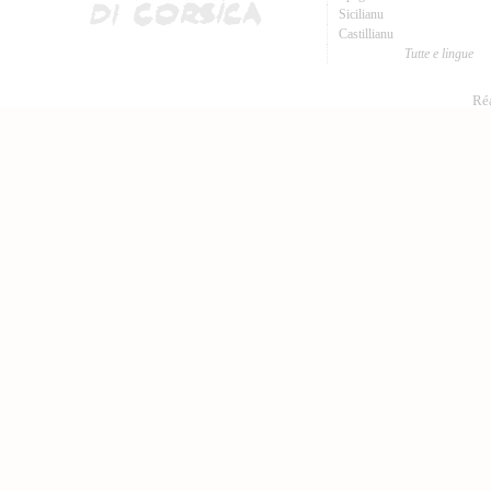
Sicilianu
Castillianu
Tutte e lingue
Réa