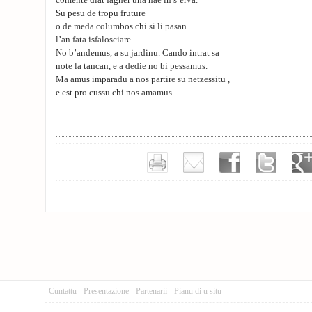
comente diat fagher una nae in s’erva.
Su pesu de tropu fruture
o de meda columbos chi si li pasan
l’an fata isfalosciare.
No b’andemus, a su jardinu. Cando intrat sa
note la tancan, e a dedie no bi pessamus.
Ma amus imparadu a nos partire su netzessitu ,
e est pro cussu chi nos amamus.
Cuntattu
-
Presentazione
-
Partenarii
-
Pianu di u situ