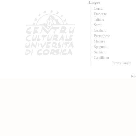
Lingue
Corsu
Francese
Talianu
Sardu
Catalanu
Purtughese
Maltese
Spagnolu
Sicilianu
Castillianu
Tutte e lingue
Réa