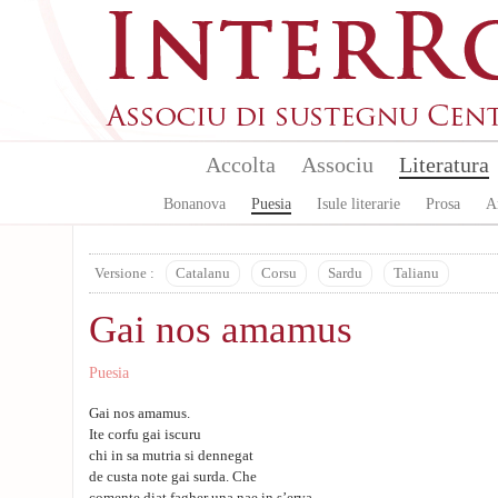
Skip to main content
Accolta
Associu
Literatura
Bonanova
Puesia
Isule literarie
Prosa
A
Versione :
Catalanu
Corsu
Sardu
Talianu
Gai nos amamus
Puesia
Gai nos amamus.
Ite corfu gai iscuru
chi in sa mutria si dennegat
de custa note gai surda. Che