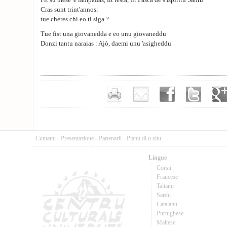
Fit su mese 'e lampadas, fit festa, fit Pasca de s'Ispiritu Santu
Cras sunt trint'annos:
tue cheres chi eo ti siga ?
Tue fist una giovanedda e eo unu giovaneddu
Donzi tantu naraias : Ajò, daemi unu 'asigheddu
Cuntattu
-
Presentazione
-
Partenarii
-
Pianu di u situ
Lingue
Corsu
Francese
Talianu
Sardu
Catalanu
Purtughese
Maltese