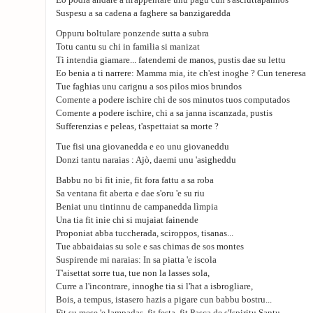
Eo podia andare a m'appentare unu pagu cun s'asciuttapannos
Suspesu a sa cadena a faghere sa banzigaredda
Oppuru boltulare ponzende sutta a subra
Totu cantu su chi in familia si manizat
Ti intendia giamare... fatendemi de manos, pustis dae su lettu
Eo benia a ti narrere: Mamma mia, ite ch'est inoghe ? Cun teneresa
Tue faghias unu carignu a sos pilos mios brundos
Comente a podere ischire chi de sos minutos tuos computados
Comente a podere ischire, chi a sa janna iscanzada, pustis
Sufferenzias e peleas, t'aspettaiat sa morte ?
Tue fisi una giovanedda e eo unu giovaneddu
Donzi tantu naraias : Ajò, daemi unu 'asigheddu
Babbu no bi fit inie, fit fora fattu a sa roba
Sa ventana fit aberta e dae s'oru 'e su riu
Beniat unu tintinnu de campanedda lìmpia
Una tia fit inie chi si mujaiat fainende
Proponiat abba tuccherada, sciroppos, tisanas...
Tue abbaidaias su sole e sas chimas de sos montes
Suspirende mi naraias: In sa piatta 'e iscola
T'aisettat sorre tua, tue non la lasses sola,
Curre a l'incontrare, innoghe tia si l'hat a isbrogliare,
Bois, a tempus, istasero hazis a pigare cun babbu bostru...