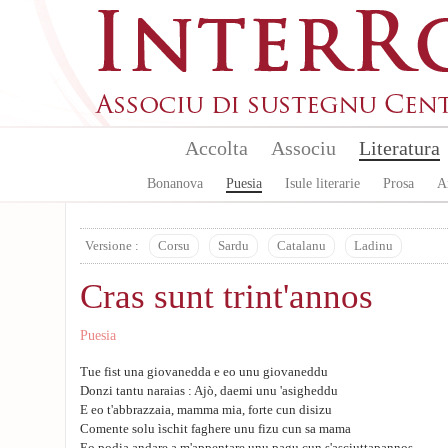
Skip to main content
Accolta
Associu
Literatura
Bonanova
Puesia
Isule literarie
Prosa
A
Versione :
Corsu
Sardu
Catalanu
Ladinu
Cras sunt trint'annos
Puesia
Tue fist una giovanedda e eo unu giovaneddu
Donzi tantu naraias : Ajò, daemi unu 'asigheddu
E eo t'abbrazzaia, mamma mia, forte cun disizu
Comente solu ìschit faghere unu fizu cun sa mama