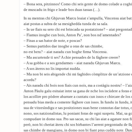
– Bona sera, pitzinnos! Como chi seis gente de domo colade a cogh
de muscadu in frigo e leade·bos duas tassas (…).
In su mentras chi Ghjuvan Marcu leaiat s’ampulla, Vincensu aiat bati
aiat postas a subra de sa mesighedda tunda de sa sala.
– In ue fìais su sero chi est brincada sa postatzione? – aiat pregont
– Fìamus inoghe cun bois, Anton Pa’, non bos nd’amentades?
– Finas a sas bator de note, e poscas?
– Semus partidos dae inoghe a oras de sas chimbe,
no est beru? – aiat naradu cun boghe firma Vincensu.
– Ma ascurtende ti ses? A chie pensades de lu fàghere creere?
– A sa gobba e a sos gendarmes – aiat naradu Ghjuvan Marcu.
– A sos àteros no lis importat nudda.
– Ma non bi seis abigende chi mi faghides còmplitze de un’atzione
acordu?
– Ais naradu chi bois non fiais cun nois, ma a costàgiu nostru! – l’a
Anton Pàulu galu esitaiat intre sa gana de nche los iscùdere a foras e
los acollire pro pòdere abarrare a cuntatu cun issos e chircare de lo
pensadu bias meda a comente fàghere cun issos. In fundu in fundu, i
sua de vitzesìndigu e sas positziones suas bene connotas dae totus, 
nono, sos natzionalistas, lu poniant foras de ogni suspetu. Mai, sa 
compudare in domo sua. Pro sas sacas, su chi las aiat a agatare non 
però, non bi cheriat àteru chi sos birbantes l’aerent pregontadu de fà
sas chimbe de mangianu, in domo non bi fiant prus cuddu note. Dunc