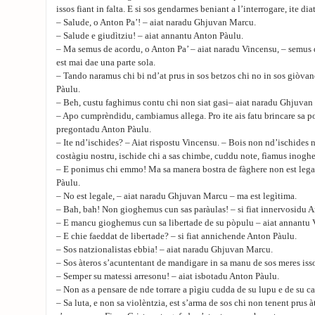
issos fiant in falta. E si sos gendarmes beniant a l’interrogare, ite dia
– Salude, o Anton Pa’! – aiat naradu Ghjuvan Marcu.
– Salude e giudìtziu! – aiat annantu Anton Pàulu.
– Ma semus de acordu, o Anton Pa’ – aiat naradu Vincensu, – semus 
est mai dae una parte sola.
– Tando naramus chi bi nd’at prus in sos betzos chi no in sos giòvan
Pàulu.
– Beh, custu faghimus contu chi non siat gasi– aiat naradu Ghjuvan
– Apo cumprèndidu, cambiamus allega. Pro ite ais fatu brincare sa po
pregontadu Anton Pàulu.
– Ite nd’ischides? – Aiat rispostu Vincensu. – Bois non nd’ischides n
costàgiu nostru, ischide chi a sas chimbe, cuddu note, fìamus inogh
– E ponimus chi emmo! Ma sa manera bostra de fàghere non est lega
Pàulu.
– No est legale, – aiat naradu Ghjuvan Marcu – ma est legìtima.
– Bah, bah! Non gioghemus cun sas paràulas! – si fiat innervosidu 
– E mancu gioghemus cun sa libertade de su pòpulu – aiat annantu 
– E chie faeddat de libertade? – si fiat annichende Anton Pàulu.
– Sos natzionalistas ebbia! – aiat naradu Ghjuvan Marcu.
– Sos àteros s’acuntentant de mandigare in sa manu de sos meres iss
– Semper su matessi arresonu! – aiat isbotadu Anton Pàulu.
– Non as a pensare de nde torrare a pìgiu cudda de su lupu e de su c
– Sa luta, e non sa violèntzia, est s’arma de sos chi non tenent prus 