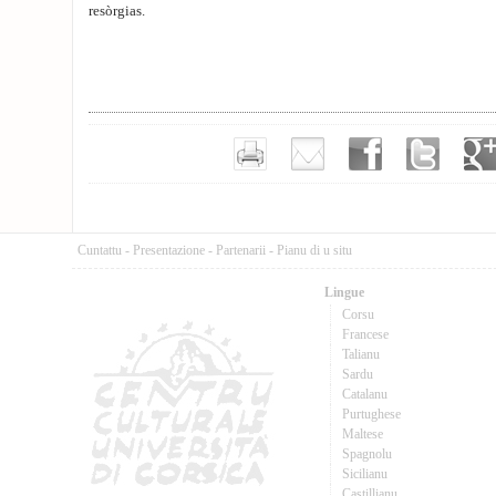
resòrgias.
Cuntattu
-
Presentazione
-
Partenarii
-
Pianu di u situ
Lingue
Corsu
Francese
Talianu
Sardu
Catalanu
Purtughese
Maltese
Spagnolu
Sicilianu
Castillianu