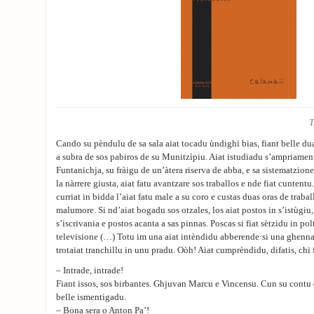
T
Cando su pèndulu de sa sala aiat tocadu ùndighi bias, fiant belle dua
a subra de sos pabiros de su Munitzìpiu. Aiat istudiadu s’ampriament
Funtanichja, su fràigu de un’àtera riserva de abba, e sa sistematzione
la nàrrere giusta, aiat fatu avantzare sos traballos e nde fiat cuntent
curriat in bidda l’aiat fatu male a su coro e custas duas oras de traba
malumore. Si nd’aiat bogadu sos otzales, los aiat postos in s’istùgiu,
s’iscrivania e postos acanta a sas pinnas. Poscas si fiat sètzidu in pol
televisione (…) Totu im una aiat intèndidu abberende·si una ghenn
trotaiat tranchillu in unu pradu. Oòh! Aiat cumprèndidu, difatis, chi f
– Intrade, intrade!
Fiant issos, sos birbantes. Ghjuvan Marcu e Vincensu. Cun su contu 
belle ismentigadu.
– Bona sera o Anton Pa’!