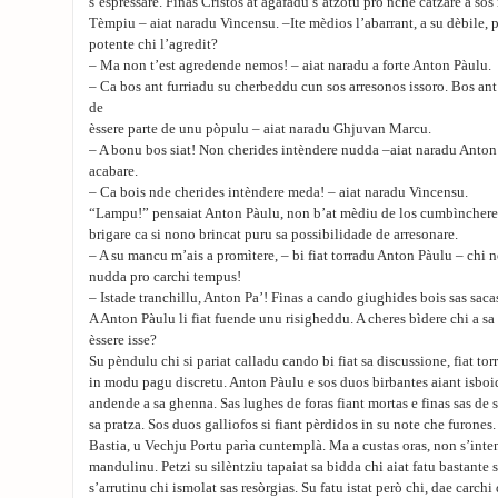
s’espressare. Finas Cristos at agafadu s’atzotu pro nche catzare a sos
Tèmpiu – aiat naradu Vincensu. –Ite mèdios l’abarrant, a su dèbile, p
potente chi l’agredit?
– Ma non t’est agredende nemos! – aiat naradu a forte Anton Pàulu.
– Ca bos ant furriadu su cherbeddu cun sos arresonos issoro. Bos ant
de
èssere parte de unu pòpulu – aiat naradu Ghjuvan Marcu.
– A bonu bos siat! Non cherides intèndere nudda –aiat naradu Anton 
acabare.
– Ca bois nde cherides intèndere meda! – aiat naradu Vincensu.
“Lampu!” pensaiat Anton Pàulu, non b’at mèdiu de los cumbìnchere.
brigare ca si nono brincat puru sa possibilidade de arresonare.
– A su mancu m’ais a promìtere, – bi fiat torradu Anton Pàulu – chi n
nudda pro carchi tempus!
– Istade tranchillu, Anton Pa’! Finas a cando giughides bois sas saca
A Anton Pàulu li fiat fuende unu risigheddu. A cheres bìdere chi a sa 
èssere isse?
Su pèndulu chi si pariat calladu cando bi fiat sa discussione, fiat to
in modu pagu discretu. Anton Pàulu e sos duos birbantes aiant isboid
andende a sa ghenna. Sas lughes de foras fiant mortas e finas sas de
sa pratza. Sos duos galliofos si fiant pèrdidos in su note che furones
Bastia, u Vechju Portu parìa cuntemplà. Ma a custas oras, non s’inten
mandulinu. Petzi su silèntziu tapaiat sa bidda chi aiat fatu bastante
s’arrutinu chi ismolat sas resòrgias. Su fatu istat però chi, dae carch