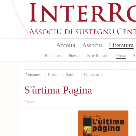
Skip to main content
Accolta
Associu
Literatura
Bonanova
Puesia
Isule literarie
Prosa
A
Versione :
Corsu
Sardu
Catalanu
S'ùrtima Pagina
Prosa