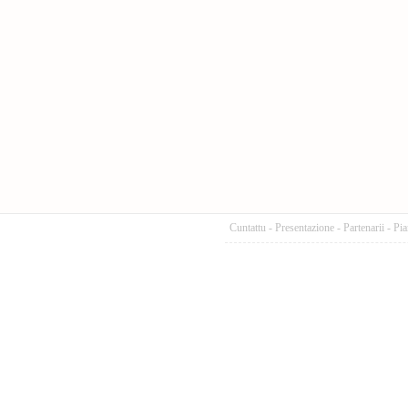
Cuntattu
-
Presentazione
-
Partenarii
-
Pia