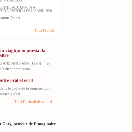
SI U BALCONE
CONE : ACCENNI À A
URA ESOTICA DI L’ANNI 1920
cumu Thiers
Tutti l'autori
Un viaghju in puesia da
altre
U ANZIANU (ANNI 1990) Sò
’ellu si parla assai...
ntre oral et écrit
dans le cadre de la semaine du «
oètes » s’est...
Tutti l'articuli di scontri
 Gary, penseur de l’imaginaire