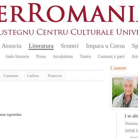
Associu
Literatura
Scontri
Impara u Corsu
Sp
Isule literarie
Prosa
Arcubalenu
Teatru
Cumenti è parè
Atti
L'autore
Catalanu
Ladinu
Francese
ustas ispondas
I so altr
Mamma
MINE 