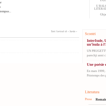
PAS
ar
U BAL
o
LITERAT
tempus...
Ghja
Tutti l'articuli di « Sardu »
Scontri
InterIsule, 
un’isula à l’
UN PRUGETT
parechji anni ch
Une poésie e
En mars 1999, 
Printemps des p
Literatura
Prosa
Romain