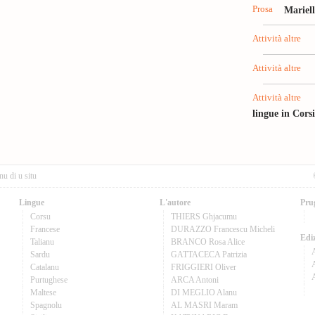
Prosa
Mariel
Attività altre
Attività altre
Attività altre
lingue in Cors
nu di u situ
Lingue
L'autore
Pru
Corsu
THIERS Ghjacumu
Francese
DURAZZO Francescu Micheli
Ediz
Talianu
BRANCO Rosa Alice
Sardu
GATTACECA Patrizia
A
Catalanu
FRIGGIERI Oliver
Purtughese
ARCA Antoni
Maltese
DI MEGLIO Alanu
Spagnolu
AL MASRI Maram