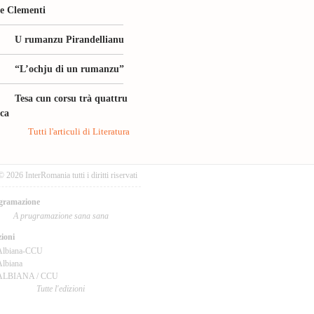
le Clementi
U rumanzu Pirandellianu
“L’ochju di un rumanzu”
Tesa cun corsu trà quattru
ica
Tutti l'articuli di Literatura
© 2026 InterRomania tutti i diritti riservati
gramazione
A prugramazione sana sana
ioni
Albiana-CCU
lbiana
ALBIANA / CCU
Tutte l'edizioni