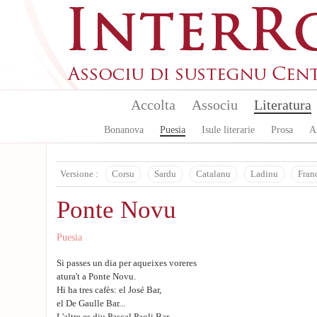
Skip to main content
Accolta
Associu
Literatura
Bonanova
Puesia
Isule literarie
Prosa
A
Versione :
Corsu
Sardu
Catalanu
Ladinu
Fran
Ponte Novu
Puesia
Si passes un dia per aqueixes voreres
atura't a Ponte Novu.
Hi ha tres cafès: el José Bar,
el De Gaulle Bar...