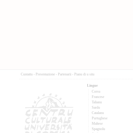
Cuntattu
-
Presentazione
-
Partenarii
-
Pianu di u situ
Lingue
Corsu
Francese
Talianu
Sardu
Catalanu
Purtughese
Maltese
Spagnolu