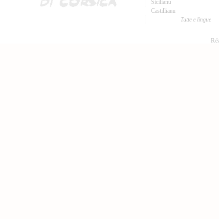
Sicilianu
Castillianu
Tutte e lingue
Réa