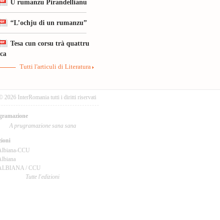
U rumanzu Pirandellianu
“L’ochju di un rumanzu”
Tesa cun corsu trà quattru
ica
Tutti l'articuli di Literatura
© 2026 InterRomania tutti i diritti riservati
gramazione
A prugramazione sana sana
ioni
Albiana-CCU
lbiana
ALBIANA / CCU
Tutte l'edizioni