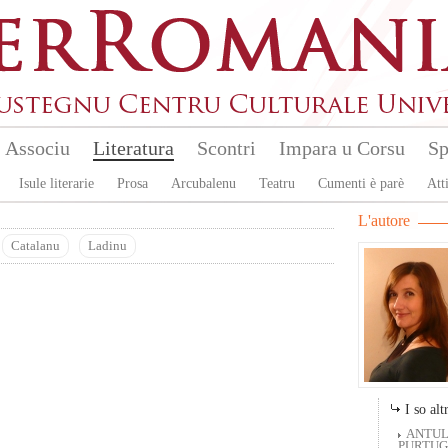
Associu
Literatura
Scontri
Impara u Corsu
Sp
Isule literarie
Prosa
Arcubalenu
Teatru
Cumenti è parè
Atti
L'autore
Catalanu
Ladinu
I so altr
ANTUL
PURTUGH