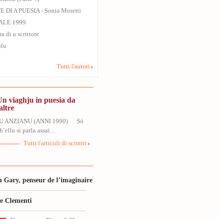
 DI A PUESIA - Sonia Moretti
ALE 1999
ra di u scrittore
olu
Tutti l'autori
Un viaghju in puesia da
altre
U ANZIANU (ANNI 1990) Sò
’ellu si parla assai...
Tutti l'articuli di scontri
 Gary, penseur de l’imaginaire
le Clementi