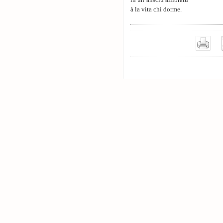
in un’ansciu allibratu
à la vita chì dorme.