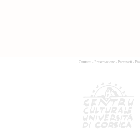
Cuntattu
-
Presentazione
-
Partenarii
-
Pia