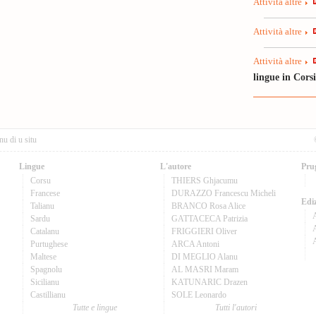
Attività altre
Attività altre
Attività altre
lingue in Cors
nu di u situ
Lingue
L'autore
Pru
Corsu
THIERS Ghjacumu
Francese
DURAZZO Francescu Micheli
Ediz
Talianu
BRANCO Rosa Alice
Sardu
GATTACECA Patrizia
A
Catalanu
FRIGGIERI Oliver
Purtughese
ARCA Antoni
Maltese
DI MEGLIO Alanu
Spagnolu
AL MASRI Maram
Sicilianu
KATUNARIC Drazen
Castillianu
SOLE Leonardo
Tutte e lingue
Tutti l'autori