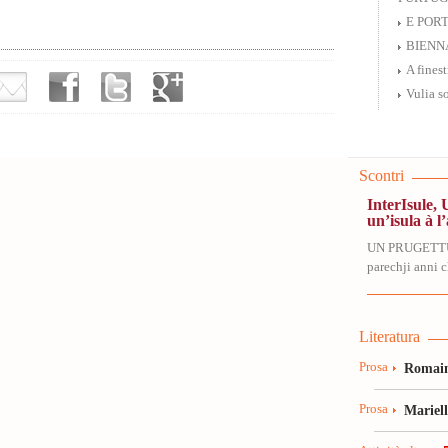
E PORTE
BIENN
A finest
Vulia s
Scontri
InterIsule, 
un’isula à l’
UN PRUGETT
parechji anni ch
Literatura
Prosa
Romain
Prosa
Mariel