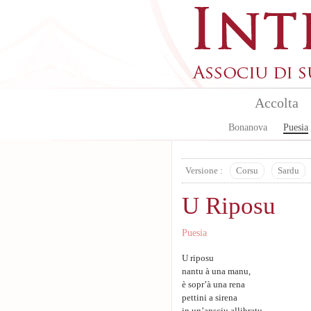
Skip to main content
Accolta
Bonanova
Puesia
Versione :
Corsu
Sardu
U Riposu
Puesia
U riposu
nantu à una manu,
è sopr’à una rena
pettini a sirena