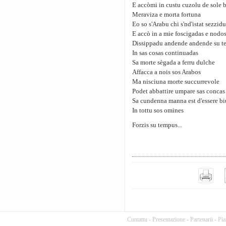
E accòmi in custu cuzolu de sole 
Meraviza e morta fortuna
Eo so s'Arabu chi s'nd'istat sezzidu
E accò in a mie foscigadas e nodosa
Dissippadu andende andende su tem
In sas cosas continuadas
Sa morte sègada a ferru dulche
Affacca a nois sos Arabos
Ma nisciuna morte succurrevole
Podet abbattire umpare sas concas
Sa cundenna manna est d'essere bi
In tottu sos omines
Forzis su tempus...
Cuntattu
-
Presentazione
-
Partenarii
-
Pia