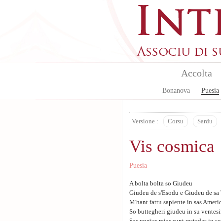
Skip to main content
Accolta
Bonanova
Puesia
Versione :
Corsu
Sardu
Vis cosmica
Puesia
A bolta bolta so Giudeu
Giudeu de s'Esodu e Giudeu de sa
M'hant fattu sapiente in sas Ameri
So buttegheri giudeu in su ventes