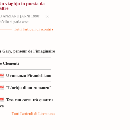
Un viaghju in puesia da
altre
U ANZIANU (ANNI 1990) Sò
’ellu si parla assai...
Tutti l'articuli di scontri
 Gary, penseur de l’imaginaire
le Clementi
U rumanzu Pirandellianu
“L’ochju di un rumanzu”
Tesa cun corsu trà quattru
ica
Tutti l'articuli di Literatura