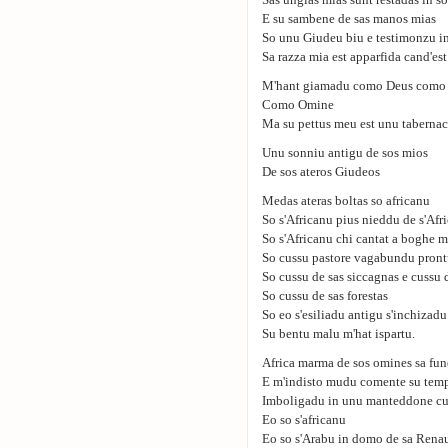
Sas ungias mias sunt restadas in s
E su sambene de sas manos mias
So unu Giudeu biu e testimonzu inn
Sa razza mia est apparfida cand'es
M'hant giamadu como Deus como
Como Omine
Ma su pettus meu est unu tabernac
Unu sonniu antigu de sos mios
De sos ateros Giudeos
Medas ateras boltas so africanu
So s'Africanu pius nieddu de s'Afr
So s'Africanu chi cantat a boghe 
So cussu pastore vagabundu pront
So cussu de sas siccagnas e cussu 
So cussu de sas forestas
So eo s'esiliadu antigu s'inchizad
Su bentu malu m'hat ispartu.
Africa marma de sos omines sa fune
E m'indisto mudu comente su tempus
Imboligadu in unu manteddone cu
Eo so s'africanu
Eo so s'Arabu in domo de sa Renaul