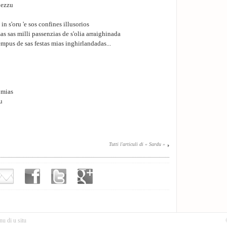
bezzu
 in s'oru 'e sos confines illusorios
s sas milli passenzias de s'olia arraighinada
pus de sas festas mias inghirlandadas...
 mias
u
Tutti l'articuli di « Sardu »
nu di u situ