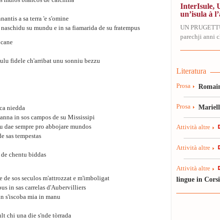
os muros biancos de calchina
InterIsule, 
un’isula à l’
antis a sa terra 'e s'omine
UN PRUGETT
t naschidu su mundu e in sa fiamarida de su fratempus
parechji anni ch
 cane
ulu fidele ch'arribat unu sonniu bezzu
Literatura
Prosa
Romain
Prosa
Mariel
ica niedda
manna in sos campos de su Mississipi
u dae sempre pro abbojare mundos
Attività altre
de sas tempestas
Attività altre
u de chentu biddas
Attività altre
 de sos seculos m'attrozzat e m'imboligat
lingue in Cors
 in sas carrelas d'Aubervilliers
n s'iscoba mia in manu
t chi una die s'nde tòrrada