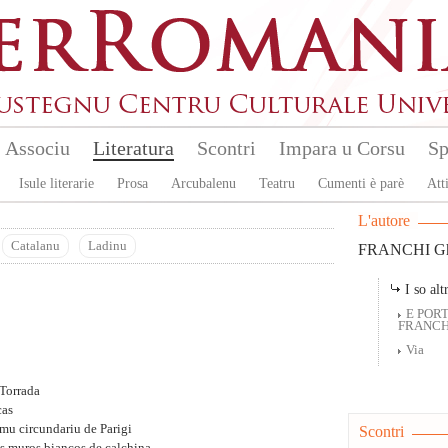
Associu
Literatura
Scontri
Impara u Corsu
Sp
Isule literarie
Prosa
Arcubalenu
Teatru
Cumenti è parè
Atti
L'autore
Catalanu
Ladinu
FRANCHI Ghj
I so altr
E PORT
FRANCH
Via
 Torrada
cas
imu circundariu de Parigi
Scontri