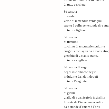
intinta di u sudore settembrinu
di tutte e sichere.
Sò tessuta
di verde
verde di u mandile verdognu
strettu à collu per e strade di u str
di tutte e figliere.
Sò tessuta
di turchinu
turchinu di u scuzzale sculuritu
cusgitu è ricusgitu da a manu stro
grembiu di u stantu stancu
di tutte e cugliere.
Sò tessuta di negru
negru di e rubacce negre
indulurite da i doli doppii
di tutte l’angunie.
Sò tessuta
di giallu
giallu di a camisgiola ingiallita
frustata da l’innamurata ardita
da e stonde d’amore à l’orlu