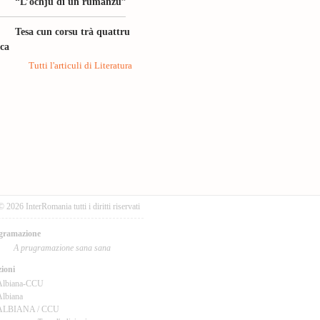
“L’ochju di un rumanzu”
Tesa cun corsu trà quattru
ica
Tutti l'articuli di Literatura
© 2026 InterRomania tutti i diritti riservati
gramazione
A prugramazione sana sana
ioni
Albiana-CCU
lbiana
ALBIANA / CCU