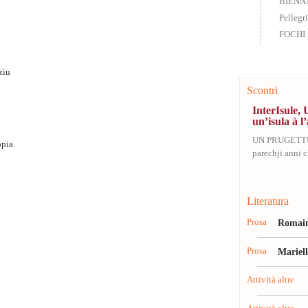
BIENN
Pellegr
FOCHI 
aziu
Scontri
InterIsule, 
un’isula à l’
UN PRUGETT
ppia
parechji anni ch
Literatura
Prosa
Romain
Prosa
Mariel
Attività altre