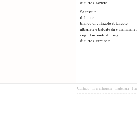
di tutte e saziere.
Sò tessuta
di biancu
biancu di e linzole sbiancate
albariate è balcate da e mammane
cuglidore mute di i sogni
di tutte e suminere.
Cuntattu
-
Presentazione
-
Partenarii
-
Pia