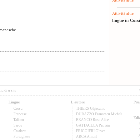
Attività altre
Attività altre
lingue in Cors
 manesche
nu di u situ
Lingue
L'autore
Pru
Corsu
THIERS Ghjacumu
Francese
DURAZZO Francescu Micheli
Ediz
Talianu
BRANCO Rosa Alice
Sardu
GATTACECA Patrizia
A
Catalanu
FRIGGIERI Oliver
Purtughese
ARCA Antoni