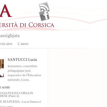
assighjata
vità altre
L'autori
SANTUCCI Lucia
Institutrice, conseillère
pédagogique puis
inspectrice de l'Éducation
nationale, Lucia...
i scritti
UGIA PUESIA CORSA IN
ESE (Parte 4)
 DI A PUESIA - Lucia Santucci