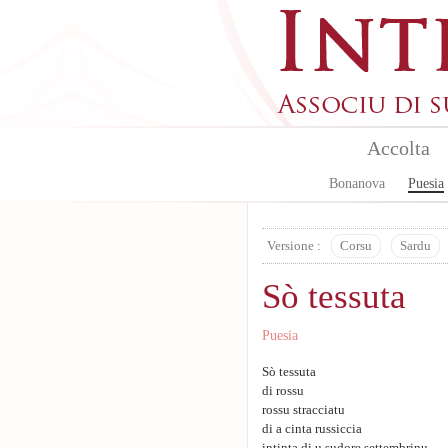
Skip to main content
Accolta
Bonanova
Puesia
Versione :
Corsu
Sardu
Sò tessuta
Puesia
Sò tessuta
di rossu
rossu stracciatu
di a cinta russiccia