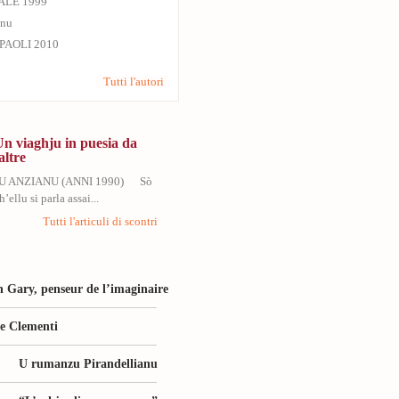
ALE 1999
inu
PAOLI 2010
Tutti l'autori
Un viaghju in puesia da
altre
U ANZIANU (ANNI 1990) Sò
’ellu si parla assai...
Tutti l'articuli di scontri
 Gary, penseur de l’imaginaire
le Clementi
U rumanzu Pirandellianu