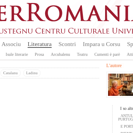
Associu
Literatura
Scontri
Impara u Corsu
Sp
Isule literarie
Prosa
Arcubalenu
Teatru
Cumenti è parè
Atti
L'autore
Catalanu
Ladinu
I so altr
ANTUL
PURTUGH
E PORTE