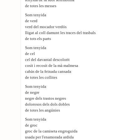
tenyida de la suor setembrina
de totes les messes
Som tenyida
de verd
verd del mocador verdós
lligat al coll damunt les traces del trasbals
de tots els parts
Som tenyida
de cel
cel del davantal descolorit
cosit i recosit de la mà malmesa
cabàs de la feinada cansada
de totes les collites
Som tenyida
de negre
negre dels trastos negres
dolorosos dels dols dobles
de totes les angúnies
Som tenyida
de groc
groc de la camiseta engroguida
usada per l'enamorada ardida