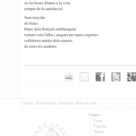
en les hores d'amor a la vora
sempre de la satisfacció
Som tenyida
de blanc
blanc dels llençols emblanquits
tornats com l'alba i atupats per mans expertes
collidores mudes dels somnis
de totes les sembres
Cuntattu
-
Presentazione
-
Partenarii
-
Pianu di u situ
Lingue
Corsu
Francese
Talianu