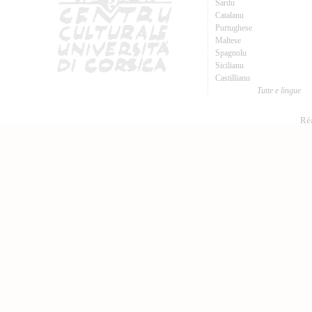
Sardu
Catalanu
Purtughese
Maltese
Spagnolu
Sicilianu
Castillianu
Tutte e lingue
Réa