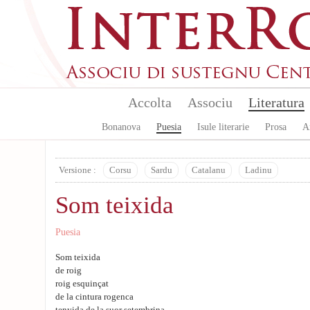
Skip to main content
Accolta
Associu
Literatura
Bonanova
Puesia
Isule literarie
Prosa
A
Versione :
Corsu
Sardu
Catalanu
Ladinu
Som teixida
Puesia
Som teixida
de roig
roig esquinçat
de la cintura rogenca