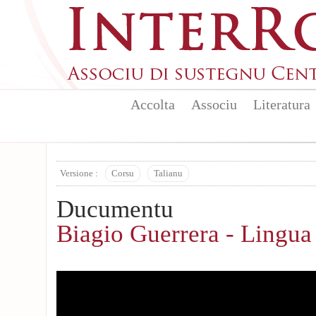
Aller au contenu principal
Accolta
Associu
Literatura
Versione :
Corsu
Talianu
Ducumentu
Biagio Guerrera - Lingua