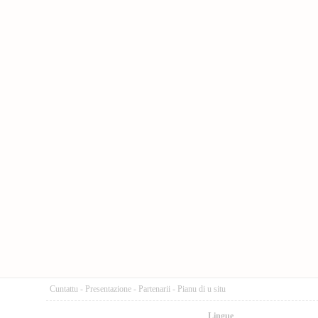
Cuntattu
-
Presentazione
-
Partenarii
-
Pianu di u situ
Lingue