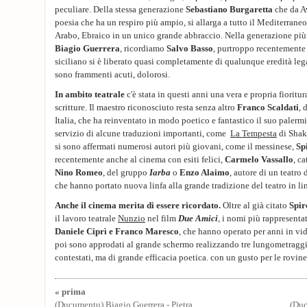
peculiare. Della stessa generazione
Sebastiano Burgaretta
che da Av
poesia che ha un respiro più ampio, si allarga a tutto il Mediterrane
Arabo, Ebraico in un unico grande abbraccio. Nella generazione più re
Biagio Guerrera
, ricordiamo
Salvo Basso
, purtroppo recentemente 
siciliano si è liberato quasi completamente di qualunque eredità leg
sono frammenti acuti, dolorosi.
In ambito teatrale
c'è stata in questi anni una vera e propria fioritu
scritture. Il maestro riconosciuto resta senza altro
Franco Scaldati
, 
Italia, che ha reinventato in modo poetico e fantastico il suo paler
servizio di alcune traduzioni importanti, come
La Tempesta
di Shak
si sono affermati numerosi autori più giovani, come il messinese,
Sp
recentemente anche al cinema con esiti felici,
Carmelo Vassallo
, c
Nino Romeo
, del gruppo
Iarba
o
Enzo Alaimo
, autore di un teatro 
che hanno portato nuova linfa alla grande tradizione del teatro in li
Anche il cinema merita di essere ricordato.
Oltre al già citato
Spir
il lavoro teatrale
Nunzio
nel film
Due Amici
, i nomi più rappresenta
Daniele Ciprì e Franco Maresco
, che hanno operato per anni in vid
poi sono approdati al grande schermo realizzando tre lungometraggi
contestati, ma di grande efficacia poetica. con un gusto per le rovine 
« prima
(Ducumentu) Biagio Guerrera - Pietra
(Duc