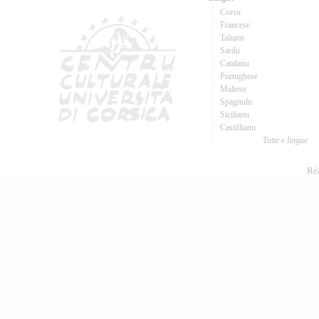
Corsu
Francese
Talianu
Sardu
Catalanu
Purtughese
Maltese
Spagnolu
Sicilianu
Castillianu
Tutte e lingue
Réa