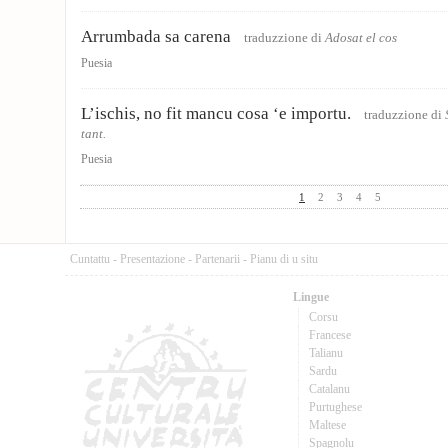
Arrumbada sa carena
traduzzione di
Adosat el cos
Puesia
L’ischis, no fit mancu cosa ‘e importu.
traduzzione di
tant.
Puesia
1
2
3
4
5
Cuntattu
-
Presentazione
-
Partenarii
-
Pianu di u situ
Lingue
Corsu
Francese
Talianu
Sardu
Catalanu
Purtughese
Maltese
Spagnolu