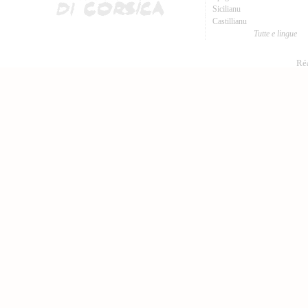
Sicilianu
Castillianu
Tutte e lingue
Réa