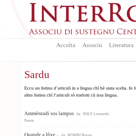
Aller au contenu principal
Accolta
Associu
Literatura
Sardu
Eccu un listinu d’articuli in a lingua chì hè stata scelta. In
altru listinu chì l’articuli sò tradotti cù issa lingua.
Ammèntadi sos lampos
da
SOLE Leonardo
Puesia
Quande a lûxe...
da
ROMBI Bruno