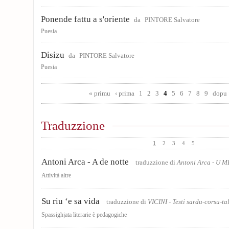
Ponende fattu a s'oriente
da
PINTORE Salvatore
Puesia
Disizu
da
PINTORE Salvatore
Puesia
Pages
« primu
‹ prima
1
2
3
4
5
6
7
8
9
dopu 
Traduzzione
1
2
3
4
5
Antoni Arca - A de notte
traduzzione di
Antoni Arca - U
Attività altre
Su riu ‘e sa vida
traduzzione di
VICINI - Testi sardu-corsu-ta
Spassighjata literarie è pedagogiche