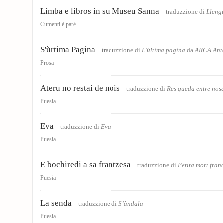
Limba e libros in su Museu Sanna
traduzzione di
Llengu
Cumenti è parè
S'ùrtima Pagina
traduzzione di
L'ùltima pagina
da
ARCA Ant
Prosa
Ateru no restai de nois
traduzzione di
Res queda entre nosa
Puesia
Eva
traduzzione di
Eva
Puesia
E bochiredi a sa frantzesa
traduzzione di
Petita mort fran
Puesia
La senda
traduzzione di
S’àndala
Puesia