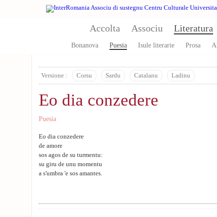
Aller au contenu principal
Accolta
Associu
Literatura
Bonanova
Puesia
Isule literarie
Prosa
A
Versione :
Corsu
Sardu
Catalanu
Ladinu
Eo dia conzedere
Puesia
Eo dia conzedere
de amore
sos agos de su turmentu:
su giru de unu momentu
a s'umbra 'e sos amantes.