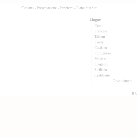
Cuntattu
-
Presentazione
-
Partenarii
-
Pianu di u situ
Lingue
Corsu
Francese
Talianu
Sardu
Catalanu
Purtughese
Maltese
Spagnolu
Sicilianu
Castillianu
Tutte e lingue
Réa