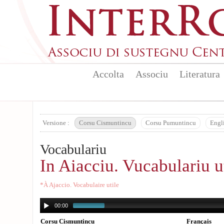
Aller au contenu principal
Accolta
Associu
Literatura
Versione :
Corsu Cismuntincu
Corsu Pumuntincu
Engl
Vocabulariu
In Aiacciu. Vucabulariu u
*À Ajaccio. Vocabulaire utile
00:00
Corsu Cismuntincu
Français