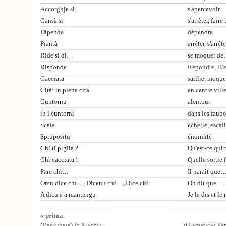
Accorghje si
s'apercevoir
Cansà si
s'arrêter, faire
Dipende
dépendre
Piantà
arrêter, s'arrête
Ride si di…
se moquer d
Risponde
Répondre, il/
Cacciata
saillie, moque
Cità: in piena cità
en centre vill
Cuntornu
alentour
in i cuntorni
dans les faub
Scala
échelle, escali
Sprupositu
énormité
Chì ti piglia ?
Qu'est-ce qui 
Chì cacciata !
Quelle sortie (
Pare chì…
Il paraît que
Omu dice chì…, Dicenu chì…, Dice chì…
On dit que…
A dicu è a mantengu
Je le dis et l
« prima
(Ragiunata) In Aiacciu
(Gramatica) V