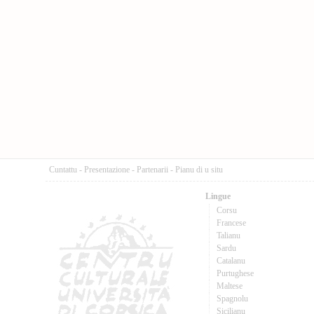
Cuntattu
-
Presentazione
-
Partenarii
-
Pianu di u situ
Lingue
Corsu
Francese
Talianu
Sardu
Catalanu
Purtughese
Maltese
Spagnolu
Sicilianu