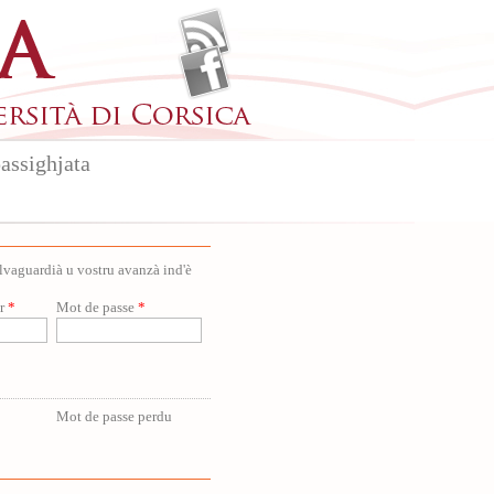
assighjata
salvaguardià u vostru avanzà ind'è
ur
*
Mot de passe
*
Mot de passe perdu