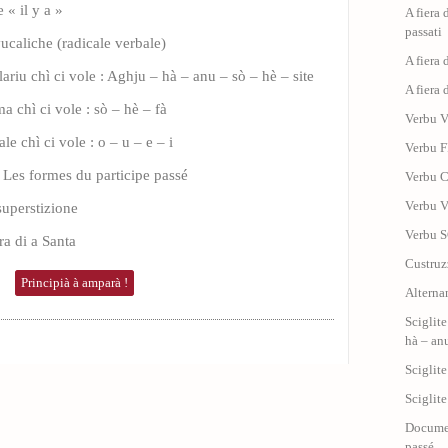
 « il y a »
A fiera 
passati
ucaliche (radicale verbale)
A fiera 
ilariu chì ci vole : Aghju – hà – anu – sò – hè – site
A fiera 
ma chì ci vole : sò – hè – fà
Verbu 
le chì ci vole : o – u – e – i
Verbu F
Les formes du participe passé
Verbu 
Verbu 
superstizione
Verbu S
ra di a Santa
Custruzz
Principià à amparà !
Alterna
Sciglite
hà – anu
Sciglite
Sciglite
Documen
passé