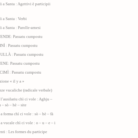
di a Santa : Agettivi è participii
di a Santa : Verbi
di a Santa : Parolle-arnesi
VENDE: Passatu cumpostu
INÌ : Passatu cumpostu
CULLÀ : Passatu cumpostu
VENE: Passatu cumpostu
CIMÌ : Passatu cumpostu
ione « il y a »
nze vucaliche (radicale verbale)
 l’ausilariu chì ci vole : Aghju –
 – sò – hè – site
 a forma chì ci vole : sò – hè – fà
 a vucale chì ci vole : o – u – e – i
ti : Les formes du participe