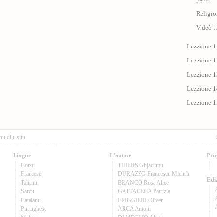
Religio
Videò : 
Lezzione 11
Lezzione 12
Lezzione 13
Lezzione 14
Lezzione 15
nu di u situ
Lingue
L'autore
Pru
Corsu
THIERS Ghjacumu
Francese
DURAZZO Francescu Micheli
Ediz
Talianu
BRANCO Rosa Alice
Sardu
GATTACECA Patrizia
A
Catalanu
FRIGGIERI Oliver
Purtughese
ARCA Antoni