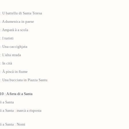
: U battellu di Santa Teresa
 : A dumenica in paese
: Amparà à a scola
 I turisti
: Una caccighjata
: L'alta strada
: In cità
: À piscà in fiume
: Una bucciata in Piazza Santu
0 : A fiera di a Santa
di a Santa
di a Santa : marcà a risposta
di a Santa : Nomi