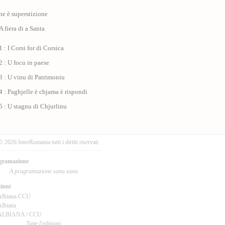
ne è superstizione
A fiera di a Santa
 : I Corsi for di Corsica
 : U focu in paese
 : U vinu di Patrimoniu
 : Paghjelle è chjama è rispondi
 : U stagnu di Chjurlinu
© 2026 InterRomania tutti i diritti riservati
gramazione
A prugramazione sana sana
ioni
Albiana-CCU
lbiana
ALBIANA / CCU
Tutte l'edizioni