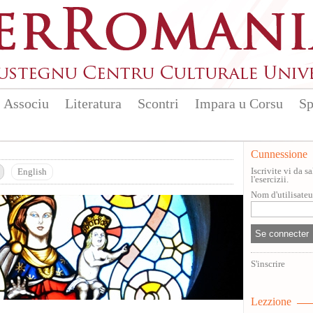
Associu
Literatura
Scontri
Impara u Corsu
Sp
Cunnessione
Iscrivite vi da 
English
l'esercizii.
Nom d'utilisate
S'inscrire
Lezzione