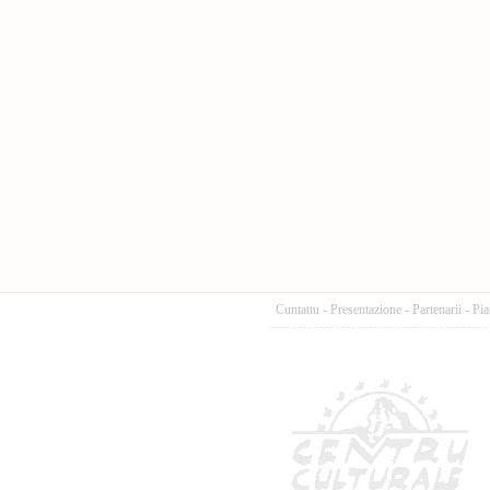
Cuntattu
-
Presentazione
-
Partenarii
-
Pia