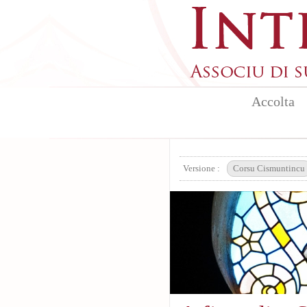
Aller au contenu principal
Accolta
Versione :
Corsu Cismuntincu