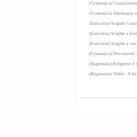
(Gramatica) Custruzzione
(Gramatica) Alternanze v
(Eserciziu) Sciglite l’aus
(Eserciziu) Sciglite a for
(Eserciziu) Sciglite a vuca
(Gramatica) Documenti : 
(Ragiunata) Religione è 
(Ragiunata) Videò : A fie