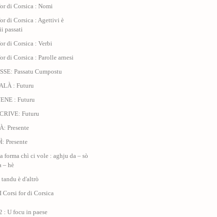
for di Corsica : Nomi
for di Corsica : Agettivi è
ii passati
for di Corsica : Verbi
for di Corsica : Parolle arnesi
ESSE: Passatu Cumpostu
ALÀ : Futuru
ENE : Futuru
SCRIVE: Futuru
À: Presente
Ì: Presente
a forma chì ci vole : aghju da – sò
a – hè
 tandu è d'altrò
I Corsi for di Corsica
 : U focu in paese