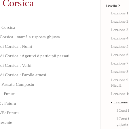
i Corsica
Livellu 2
Lezzione 1 
Lezzione 2
i Corsica
Lezzione 3 
 Corsica : marcà a risposta ghjusta
Lezzione 4 :
 di Corsica : Nomi
Lezzione 5 
Lezzione 6 
di Corsica : Agettivi è participii passati
Lezzione 7 
 di Corsica : Verbi
Lezzione 8 
di Corsica : Parolle arnesi
Lezzione 9 
: Passatu Cumpostu
Niculà
: Futuru
Lezzione 10
Lezzione 1
 : Futuru
I Corsi 
VE: Futuru
I Corsi 
resente
ghjusta