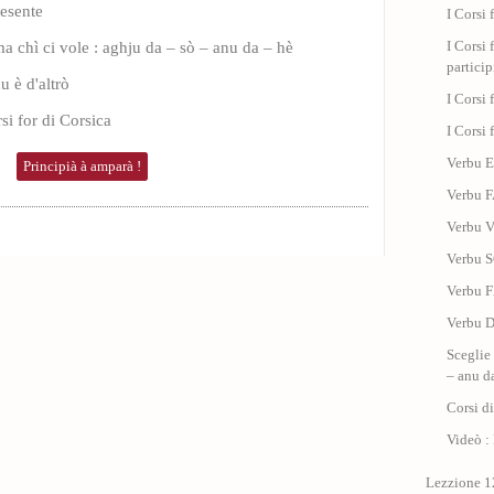
esente
I Corsi 
ma chì ci vole : aghju da – sò – anu da – hè
I Corsi 
particip
u è d'altrò
I Corsi 
si for di Corsica
I Corsi 
Verbu 
Principià à amparà !
Verbu F
Verbu V
Verbu 
Verbu F
Verbu D
Sceglie 
– anu d
Corsi di
Videò : 
Lezzione 12