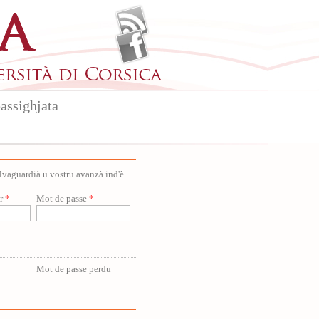
assighjata
salvaguardià u vostru avanzà ind'è
ur
*
Mot de passe
*
Mot de passe perdu