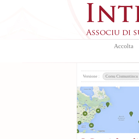
Aller au contenu principal
Accolta
Versione :
Corsu Cismuntincu