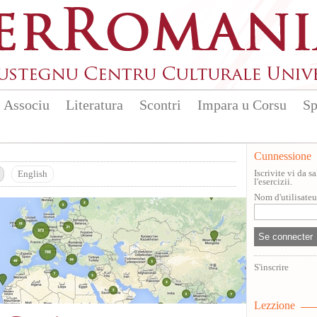
Associu
Literatura
Scontri
Impara u Corsu
Sp
Cunnessione
Iscrivite vi da 
English
l'esercizii.
Nom d'utilisate
S'inscrire
Lezzione