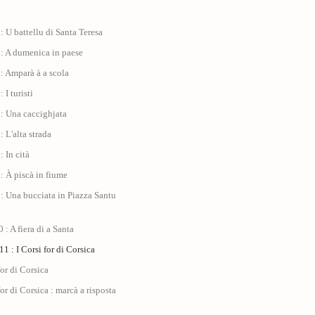
: U battellu di Santa Teresa
 : A dumenica in paese
: Amparà à a scola
 I turisti
: Una caccighjata
: L'alta strada
: In cità
: À piscà in fiume
: Una bucciata in Piazza Santu
 : A fiera di a Santa
1 : I Corsi for di Corsica
for di Corsica
for di Corsica : marcà a risposta