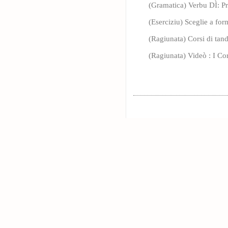
(Gramatica) Verbu DÌ: Pr
(Eserciziu) Sceglie a for
(Ragiunata) Corsi di tand
(Ragiunata) Videò : I Cor