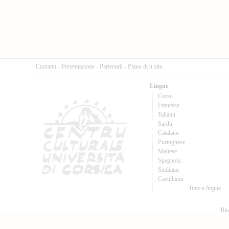
Cuntattu
-
Presentazione
-
Partenarii
-
Pianu di u situ
Lingue
Corsu
Francese
Talianu
Sardu
Catalanu
Purtughese
Maltese
Spagnolu
Sicilianu
Castillianu
Tutte e lingue
Réa