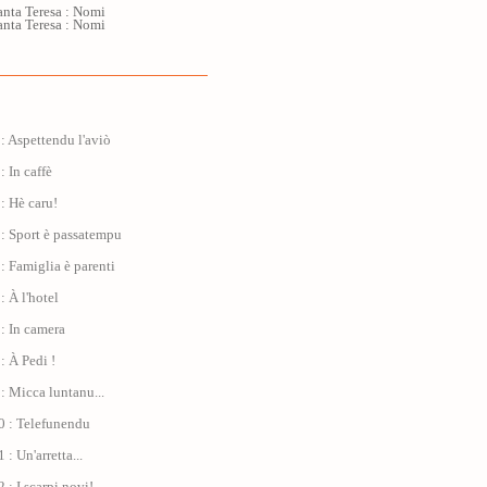
anta Teresa : Nomi
anta Teresa : Nomi
: Aspettendu l'aviò
: In caffè
: Hè caru!
: Sport è passatempu
: Famiglia è parenti
: À l'hotel
: In camera
: À Pedi !
: Micca luntanu...
0 : Telefunendu
: Un'arretta...
 : I scarpi novi!