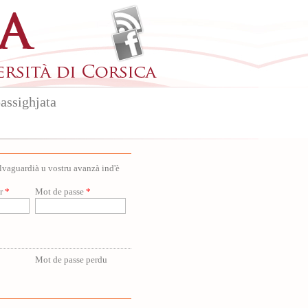
assighjata
salvaguardià u vostru avanzà ind'è
ur
*
Mot de passe
*
Mot de passe perdu