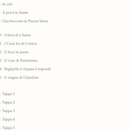
: In cità
: À piscà in fiume
: Una bucciata in Piazza Santu
 : A fiera di a Santa
 : I Corsi for di Corsica
 : U focu in paese
 : U vinu di Patrimoniu
 : Paghjelle è chjama è rispondi
 : U stagnu di Chjurlinu
 : Tappa 1
 : Tappa 2
 : Tappa 3
 : Tappa 4
 : Tappa 5