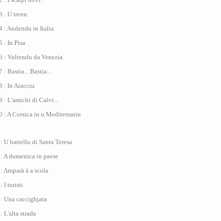
 : U trenu
 : Andendu in Italia
 : In Pisa
6 : Vultendu da Venezia
: Bastia... Bastia...
 : In Aiacciu
 : L'amichi di Calvi...
 : A Corsica in u Mediterraniu
: U battellu di Santa Teresa
 : A dumenica in paese
: Amparà à a scola
 I turisti
: Una caccighjata
: L'alta strada